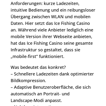
Anforderungen: kurze Ladezeiten,
intuitive Bedienung und ein reibungsloser
Übergang zwischen WLAN und mobilen
Daten. Hier setzt das Ice Fishing Casino
an. Während viele Anbieter lediglich eine
mobile Version ihrer Webseite anbieten,
hat das Ice Fishing Casino seine gesamte
Infrastruktur so gestaltet, dass sie
„mobile‑first“ funktioniert.
Was bedeutet das konkret?
– Schnellere Ladezeiten dank optimierter
Bildkompression.
– Adaptive Benutzeroberfläche, die sich
automatisch an Portrait‑ und
Landscape‑Modi anpasst.