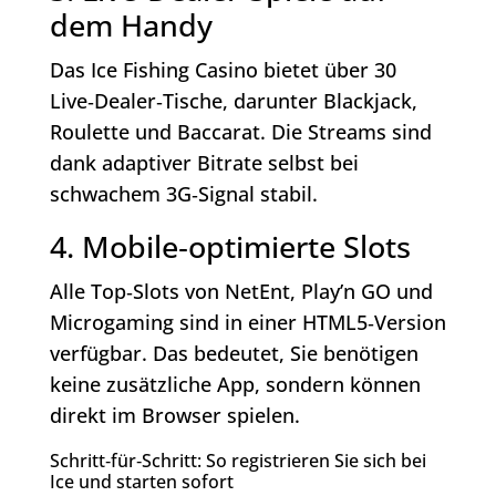
dem Handy
Das Ice Fishing Casino bietet über 30
Live‑Dealer‑Tische, darunter Blackjack,
Roulette und Baccarat. Die Streams sind
dank adaptiver Bitrate selbst bei
schwachem 3G‑Signal stabil.
4. Mobile‑optimierte Slots
Alle Top‑Slots von NetEnt, Play’n GO und
Microgaming sind in einer HTML5‑Version
verfügbar. Das bedeutet, Sie benötigen
keine zusätzliche App, sondern können
direkt im Browser spielen.
Schritt‑für‑Schritt: So registrieren Sie sich bei
Ice und starten sofort