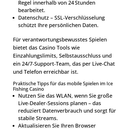
Regel innerhalb von 24 Stunden
bearbeitet.
Datenschutz – SSL‑Verschlüsselung
schützt Ihre persönlichen Daten.
Für verantwortungsbewusstes Spielen
bietet das Casino Tools wie
Einzahlungslimits, Selbstausschluss und
ein 24/7‑Support‑Team, das per Live‑Chat
und Telefon erreichbar ist.
Praktische Tipps für das mobile Spielen im Ice
Fishing Casino
Nutzen Sie das WLAN, wenn Sie große
Live‑Dealer‑Sessions planen – das
reduziert Datenverbrauch und sorgt für
stabile Streams.
Aktualisieren Sie Ihren Browser