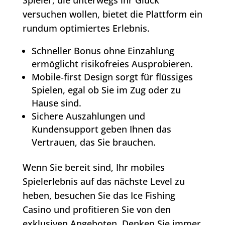
versuchen wollen, bietet die Plattform ein
rundum optimiertes Erlebnis.
Schneller Bonus ohne Einzahlung
ermöglicht risikofreies Ausprobieren.
Mobile‑first Design sorgt für flüssiges
Spielen, egal ob Sie im Zug oder zu
Hause sind.
Sichere Auszahlungen und
Kundensupport geben Ihnen das
Vertrauen, das Sie brauchen.
Wenn Sie bereit sind, Ihr mobiles
Spielerlebnis auf das nächste Level zu
heben, besuchen Sie das Ice Fishing
Casino und profitieren Sie von den
exklusiven Angeboten. Denken Sie immer