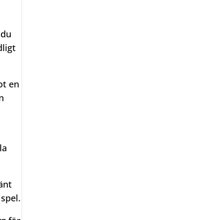
 du
ligt
ot en
n
la
änt
spel.