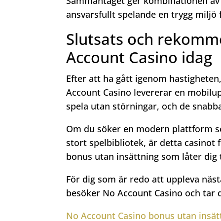
Sammantaget ger kombinationen av s
ansvarsfullt spelande en trygg miljö 
Slutsats och rekomme
Account Casino idag
Efter att ha gått igenom hastigheten
Account Casino levererar en mobilup
spela utan störningar, och de snabba
Om du söker en modern plattform som
stort spelbibliotek, är detta casino
bonus utan insättning som låter dig 
För dig som är redo att uppleva näs
besöker No Account Casino och tar 
No Account Casino bonus utan insät