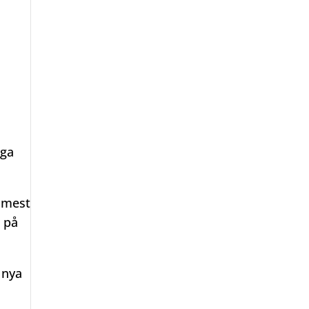
ega
 mest
 på
 nya