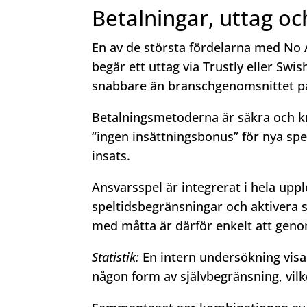
Betalningar, uttag oc
En av de största fördelarna med No
begär ett uttag via Trustly eller Swi
snabbare än branschgenomsnittet p
Betalningsmetoderna är säkra och k
“ingen insättningsbonus” för nya spel
insats.
Ansvarsspel är integrerat i hela uppl
speltidsbegränsningar och aktivera sj
med måtta är därför enkelt att geno
Statistik:
En intern undersökning visa
någon form av självbegränsning, vilk