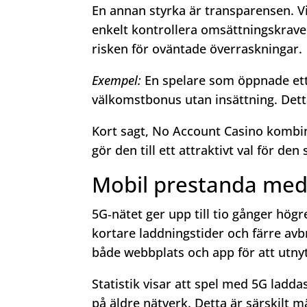
En annan styrka är transparensen. Vi
enkelt kontrollera omsättningskrave
risken för oväntade överraskningar.
Exempel:
En spelare som öppnade ett
välkomstbonus utan insättning. Detta
Kort sagt, No Account Casino kombi
gör den till ett attraktivt val för d
Mobil prestanda med 
5G‑nätet ger upp till tio gånger hög
kortare laddningstider och färre av
både webbplats och app för att utny
Statistik visar att spel med 5G ladd
på äldre nätverk. Detta är särskilt mä