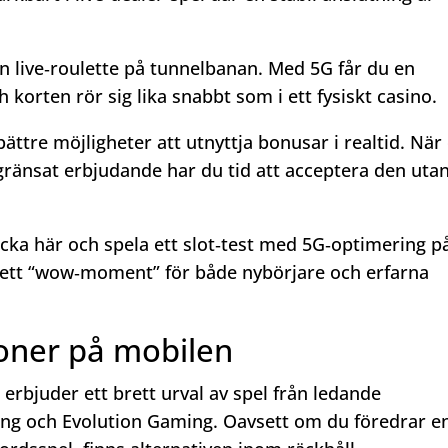
en live‑roulette på tunnelbanan. Med 5G får du en
h korten rör sig lika snabbt som i ett fysiskt casino.
ttre möjligheter att utnyttja bonusar i realtid. När
ränsat erbjudande har du tid att acceptera den utan
licka här och spela ett slot‑test med 5G‑optimering 
 ett “wow‑moment” för både nybörjare och erfarna
oner på mobilen
rbjuder ett brett urval av spel från ledande
ng och Evolution Gaming. Oavsett om du föredrar e