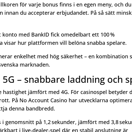
llkoren för varje bonus finns i en egen meny, och du
n innan du accepterar erbjudandet. På så sätt minsk
 konto med BankID fick omedelbart ett 100 %
 visar hur plattformen vill belöna snabba spelare.
nerar enkelhet med hög säkerhet – en kombination
en svenska marknaden.
5G – snabbare laddning och s
re hastighet jämfört med 4G. För casinospel betyder 
brott. På No Account Casino har utvecklarna optimer
ttja denna bandbredd.
as i genomsnitt på 1,2 sekunder, jämfört med 3,8 sek
rkbart i live‑dealer‑spel där en stabil anslutning är