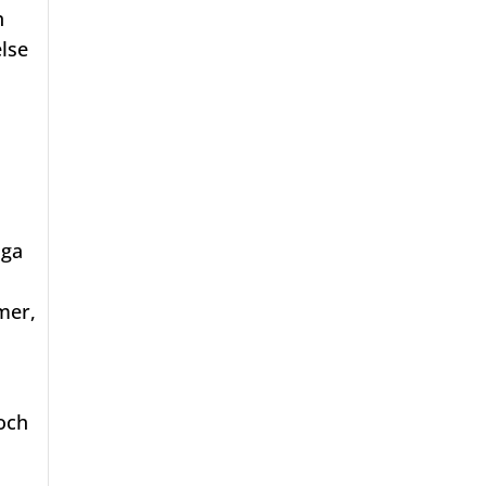
n
else
nga
mer,
 och