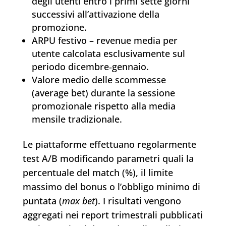
degli utenti entro i primi sette giorni
successivi all’attivazione della
promozione.
ARPU festivo – revenue media per
utente calcolata esclusivamente sul
periodo dicembre‑gennaio.
Valore medio delle scommesse
(average bet) durante la sessione
promozionale rispetto alla media
mensile tradizionale.
Le piattaforme effettuano regolarmente
test A/B modificando parametri quali la
percentuale del match (%), il limite
massimo del bonus o l’obbligo minimo di
puntata (
max bet
). I risultati vengono
aggregati nei report trimestrali pubblicati