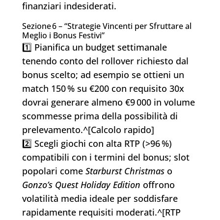
finanziari indesiderati.
Sezione 6 – “Strategie Vincenti per Sfruttare al
Meglio i Bonus Festivi”
1️⃣ Pianifica un budget settimanale
tenendo conto del rollover richiesto dal
bonus scelto; ad esempio se ottieni un
match 150 % su €200 con requisito 30x
dovrai generare almeno €9 000 in volume
scommesse prima della possibilità di
prelevamento.^[Calcolo rapido]
2️⃣ Scegli giochi con alta RTP (>96 %)
compatibili con i termini del bonus; slot
popolari come
Starburst Christmas
o
Gonzo’s Quest Holiday Edition
offrono
volatilità media ideale per soddisfare
rapidamente requisiti moderati.^[RTP