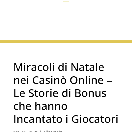
Miracoli di Natale
nei Casinò Online –
Le Storie di Bonus
che hanno
Incantato i Giocatori