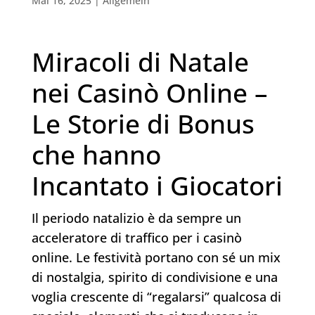
Mai 16, 2025
|
Allgemein
Miracoli di Natale
nei Casinò Online –
Le Storie di Bonus
che hanno
Incantato i Giocatori
Il periodo natalizio è da sempre un
acceleratore di traffico per i casinò
online. Le festività portano con sé un mix
di nostalgia, spirito di condivisione e una
voglia crescente di “regalarsi” qualcosa di