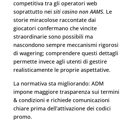
competitiva tra gli operatori web
soprattutto nei
siti casino non AAMS
. Le
storie miracolose raccontate dai
giocatori confermano che vincite
straordinarie sono possibili ma
nascondono sempre meccanismi rigorosi
di wagering; comprendere questi dettagli
permette invece agli utenti di gestire
realisticamente le proprie aspettative.
La normativa sta migliorando: ADM
impone maggiore trasparenza sui termini
& condizioni e richiede comunicazioni
chiare prima dell’attivazione dei codici
promo.
Infine, affidarsi a fonti indipendenti come