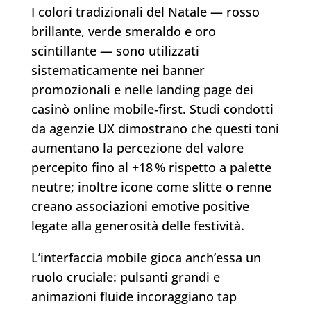
I colori tradizionali del Natale — rosso
brillante, verde smeraldo e oro
scintillante — sono utilizzati
sistematicamente nei banner
promozionali e nelle landing page dei
casinò online mobile‑first. Studi condotti
da agenzie UX dimostrano che questi toni
aumentano la percezione del valore
percepito fino al +18 % rispetto a palette
neutre; inoltre icone come slitte o renne
creano associazioni emotive positive
legate alla generosità delle festività.
L’interfaccia mobile gioca anch’essa un
ruolo cruciale: pulsanti grandi e
animazioni fluide incoraggiano tap