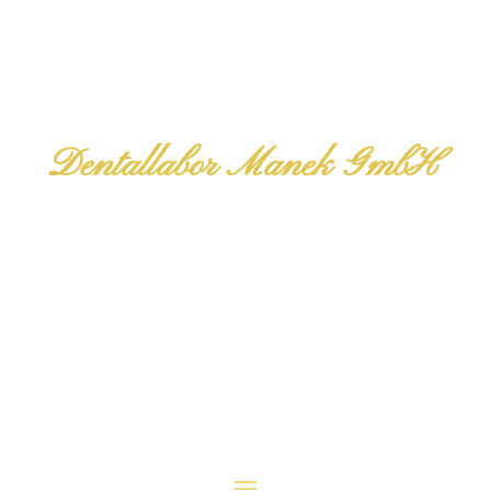
Dentallabor Manek GmbH