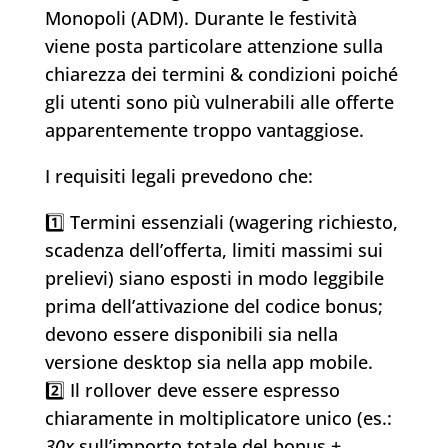
Monopoli (ADM). Durante le festività
viene posta particolare attenzione sulla
chiarezza dei termini & condizioni poiché
gli utenti sono più vulnerabili alle offerte
apparentemente troppo vantaggiose.
I requisiti legali prevedono che:
1️⃣ Termini essenziali (wagering richiesto,
scadenza dell’offerta, limiti massimi sui
prelievi) siano esposti in modo leggibile
prima dell’attivazione del codice bonus;
devono essere disponibili sia nella
versione desktop sia nella app mobile.
2️⃣ Il rollover deve essere espresso
chiaramente in moltiplicatore unico (es.:
30x
sull’importo totale del bonus +