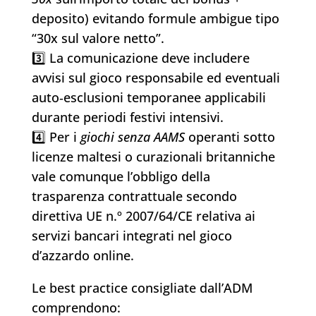
deposito) evitando formule ambigue tipo
“30x sul valore netto”.
3️⃣ La comunicazione deve includere
avvisi sul gioco responsabile ed eventuali
auto‑esclusioni temporanee applicabili
durante periodi festivi intensivi.
4️⃣ Per i
giochi senza AAMS
operanti sotto
licenze maltesi o curazionali britanniche
vale comunque l’obbligo della
trasparenza contrattuale secondo
direttiva UE n.º 2007/64/CE relativa ai
servizi bancari integrati nel gioco
d’azzardo online.
Le best practice consigliate dall’ADM
comprendono: