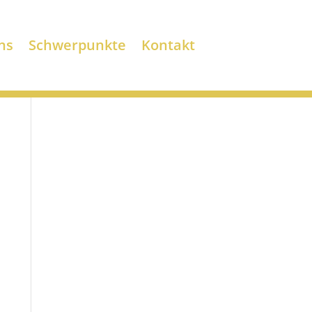
ns
Schwerpunkte
Kontakt