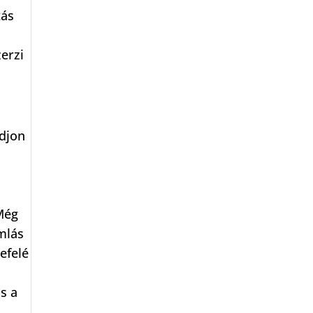
tás
erzi
adjon
 Még
mlás
efelé
a
s a