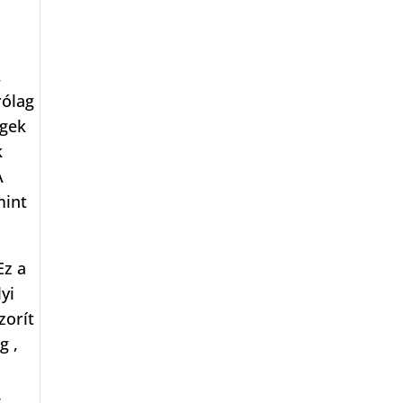
,
rólag
égek
k
A
mint
Ez a
yi
zorít
g ,
.