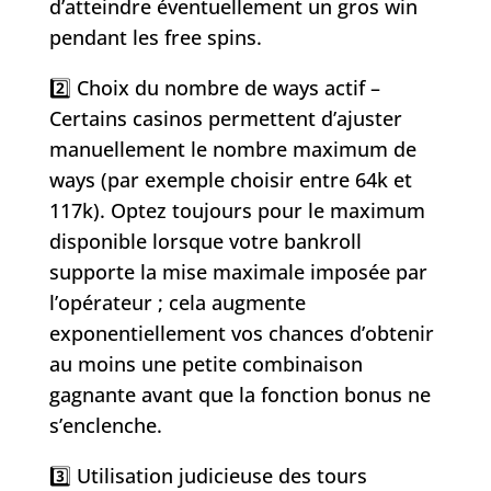
d’atteindre éventuellement un gros win
pendant les free spins.
2️⃣ Choix du nombre de ways actif –
Certains casinos permettent d’ajuster
manuellement le nombre maximum de
ways (par exemple choisir entre 64k et
117k). Optez toujours pour le maximum
disponible lorsque votre bankroll
supporte la mise maximale imposée par
l’opérateur ; cela augmente
exponentiellement vos chances d’obtenir
au moins une petite combinaison
gagnante avant que la fonction bonus ne
s’enclenche.
3️⃣ Utilisation judicieuse des tours