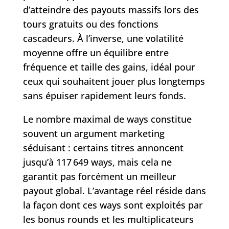
d’atteindre des payouts massifs lors des
tours gratuits ou des fonctions
cascadeurs. À l’inverse, une volatilité
moyenne offre un équilibre entre
fréquence et taille des gains, idéal pour
ceux qui souhaitent jouer plus longtemps
sans épuiser rapidement leurs fonds.
Le nombre maximal de ways constitue
souvent un argument marketing
séduisant : certains titres annoncent
jusqu’à 117 649 ways, mais cela ne
garantit pas forcément un meilleur
payout global. L’avantage réel réside dans
la façon dont ces ways sont exploités par
les bonus rounds et les multiplicateurs