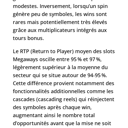
modestes. Inversement, lorsqu’un spin
génère peu de symboles, les wins sont
rares mais potentiellement très élevés
grâce aux multiplicateurs intégrés aux
tours bonus.
Le RTP (Return to Player) moyen des slots
Megaways oscille entre 95 % et 97 %,
légèrement supérieur à la moyenne du
secteur qui se situe autour de 94‑95 %.
Cette différence provient notamment des
fonctionnalités additionnelles comme les
cascades (cascading reels) qui réinjectent
des symboles après chaque win,
augmentant ainsi le nombre total
d’opportunités avant que la mise ne soit