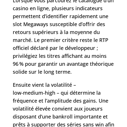
Lorsque vous parcourez le catalogue d’un
casino en ligne, plusieurs indicateurs
permettent d’identifier rapidement une
slot Megaways susceptible d’offrir des
retours supérieurs à la moyenne du
marché. Le premier critère reste le RTP
officiel déclaré par le développeur ;
privilégiez les titres affichant au moins
96 % pour garantir un avantage théorique
solide sur le long terme.
Ensuite vient la volatilité –
low‑medium‑high – qui détermine la
fréquence et l’amplitude des gains. Une
volatilité élevée convient aux joueurs
disposant d’une bankroll importante et
prêts à supporter des séries sans win afin