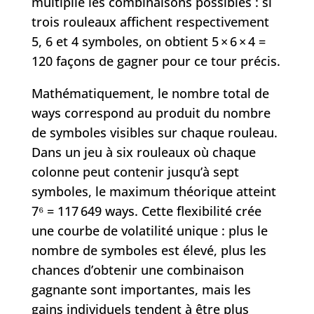
multiplie les combinaisons possibles : si
trois rouleaux affichent respectivement
5, 6 et 4 symboles, on obtient 5 × 6 × 4 =
120 façons de gagner pour ce tour précis.
Mathématiquement, le nombre total de
ways correspond au produit du nombre
de symboles visibles sur chaque rouleau.
Dans un jeu à six rouleaux où chaque
colonne peut contenir jusqu’à sept
symboles, le maximum théorique atteint
7⁶ = 117 649 ways. Cette flexibilité crée
une courbe de volatilité unique : plus le
nombre de symboles est élevé, plus les
chances d’obtenir une combinaison
gagnante sont importantes, mais les
gains individuels tendent à être plus