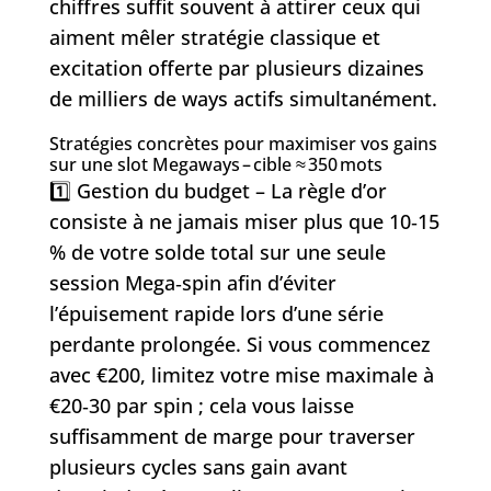
chiffres suffit souvent à attirer ceux qui
aiment mêler stratégie classique et
excitation offerte par plusieurs dizaines
de milliers de ways actifs simultanément.
Stratégies concrètes pour maximiser vos gains
sur une slot Megaways – cible ≈ 350 mots
1️⃣ Gestion du budget – La règle d’or
consiste à ne jamais miser plus que 10‑15
% de votre solde total sur une seule
session Mega‑spin afin d’éviter
l’épuisement rapide lors d’une série
perdante prolongée. Si vous commencez
avec €200, limitez votre mise maximale à
€20‑30 par spin ; cela vous laisse
suffisamment de marge pour traverser
plusieurs cycles sans gain avant