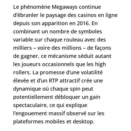
Le phénomène Megaways continue
d’ébranler le paysage des casinos en ligne
depuis son apparition en 2016. En
combinant un nombre de symboles
variable sur chaque rouleau avec des
milliers – voire des millions – de façons
de gagner, ce mécanisme séduit autant
les joueurs occasionnels que les high
rollers. La promesse d’une volatilité
élevée et d’un RTP attractif crée une
dynamique où chaque spin peut
potentiellement débloquer un gain
spectaculaire, ce qui explique
l’engouement massif observé sur les
plateformes mobiles et desktop.