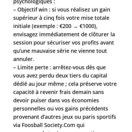
psychologiques :
– Objectif win : si vous réalisez un gain
supérieur à cinq fois votre mise totale
initiale (exemple : €200 → €1000),
envisagez immédiatement de clôturer la
session pour sécuriser vos profits avant
qu’une mauvaise série ne vienne tout
annuler.
– Limite perte : arrêtez-vous dès que
vous avez perdu deux tiers du capital
dédié au jour même ; cela préserve votre
capacité à revenir frais demain sans
devoir puiser dans vos économies
personnelles ou vos gains précédents
provenant d’autres jeux ou paris sportifs
via Foosball Society.Com qui