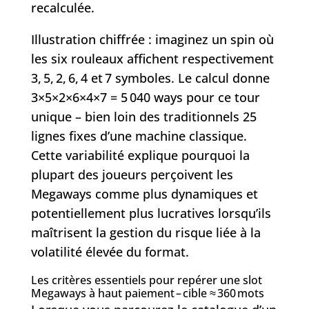
recalculée.
Illustration chiffrée : imaginez un spin où
les six rouleaux affichent respectivement
3, 5, 2, 6, 4 et 7 symboles. Le calcul donne
3×5×2×6×4×7 = 5 040 ways pour ce tour
unique – bien loin des traditionnels 25
lignes fixes d’une machine classique.
Cette variabilité explique pourquoi la
plupart des joueurs perçoivent les
Megaways comme plus dynamiques et
potentiellement plus lucratives lorsqu’ils
maîtrisent la gestion du risque liée à la
volatilité élevée du format.
Les critères essentiels pour repérer une slot
Megaways à haut paiement – cible ≈ 360 mots