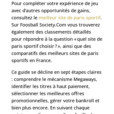
Pour compléter votre expérience de jeu
avec d’autres opportunités de gains,
consultez le
meilleur site de paris sportif
.
Sur Foosball Society.Com vous trouverez
également des classements détaillés
pour répondre à la question « quel site de
paris sportif choisir ? », ainsi que des
comparatifs des meilleurs sites de paris
sportifs en France.
Ce guide se décline en sept étapes claires
: comprendre le mécanisme Megaways,
identifier les titres à haut paiement,
sélectionner les meilleures offres
promotionnelles, gérer votre bankroll et
bien plus encore. En suivant chaque