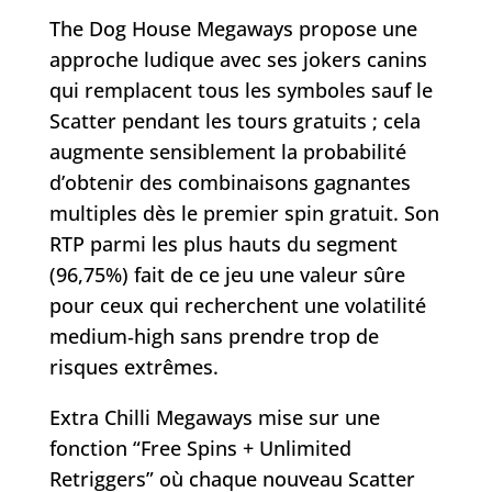
The Dog House Megaways propose une
approche ludique avec ses jokers canins
qui remplacent tous les symboles sauf le
Scatter pendant les tours gratuits ; cela
augmente sensiblement la probabilité
d’obtenir des combinaisons gagnantes
multiples dès le premier spin gratuit. Son
RTP parmi les plus hauts du segment
(96,75%) fait de ce jeu une valeur sûre
pour ceux qui recherchent une volatilité
medium‑high sans prendre trop de
risques extrêmes.
Extra Chilli Megaways mise sur une
fonction “Free Spins + Unlimited
Retriggers” où chaque nouveau Scatter