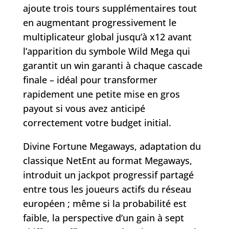
ajoute trois tours supplémentaires tout
en augmentant progressivement le
multiplicateur global jusqu’à x12 avant
l’apparition du symbole Wild Mega qui
garantit un win garanti à chaque cascade
finale – idéal pour transformer
rapidement une petite mise en gros
payout si vous avez anticipé
correctement votre budget initial.
Divine Fortune Megaways, adaptation du
classique NetEnt au format Megaways,
introduit un jackpot progressif partagé
entre tous les joueurs actifs du réseau
européen ; même si la probabilité est
faible, la perspective d’un gain à sept