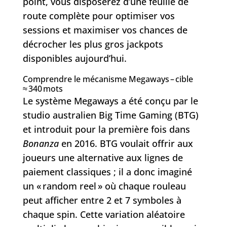
point, vous disposerez d’une feuille de
route complète pour optimiser vos
sessions et maximiser vos chances de
décrocher les plus gros jackpots
disponibles aujourd’hui.
Comprendre le mécanisme Megaways – cible
≈ 340 mots
Le système Megaways a été conçu par le
studio australien Big Time Gaming (BTG)
et introduit pour la première fois dans
Bonanza
en 2016. BTG voulait offrir aux
joueurs une alternative aux lignes de
paiement classiques ; il a donc imaginé
un « random reel » où chaque rouleau
peut afficher entre 2 et 7 symboles à
chaque spin. Cette variation aléatoire