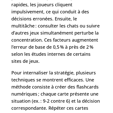
rapides, les joueurs cliquent
impulsivement, ce qui conduit à des
décisions erronées. Ensuite, le
multitâche : consulter les chats ou suivre
d’autres jeux simultanément perturbe la
concentration. Ces facteurs augmentent
l’erreur de base de 0,5 % à près de 2 %
selon les études internes de certains
sites de jeux.
Pour internaliser la stratégie, plusieurs
techniques se montrent efficaces. Une
méthode consiste à créer des flashcards
numériques ; chaque carte présente une
situation (ex. : 9‑2 contre 6) et la décision
correspondante. Répéter ces cartes