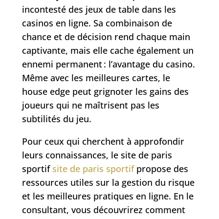
incontesté des jeux de table dans les
casinos en ligne. Sa combinaison de
chance et de décision rend chaque main
captivante, mais elle cache également un
ennemi permanent : l’avantage du casino.
Même avec les meilleures cartes, le
house edge peut grignoter les gains des
joueurs qui ne maîtrisent pas les
subtilités du jeu.
Pour ceux qui cherchent à approfondir
leurs connaissances, le site de paris
sportif
site de paris sportif
propose des
ressources utiles sur la gestion du risque
et les meilleures pratiques en ligne. En le
consultant, vous découvrirez comment