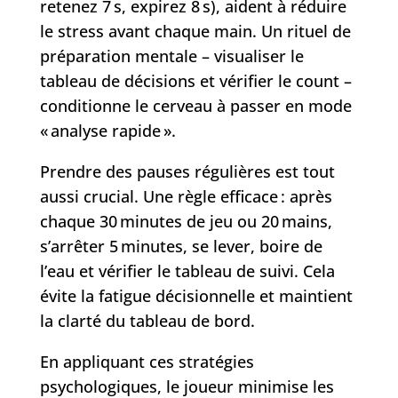
retenez 7 s, expirez 8 s), aident à réduire
le stress avant chaque main. Un rituel de
préparation mentale – visualiser le
tableau de décisions et vérifier le count –
conditionne le cerveau à passer en mode
« analyse rapide ».
Prendre des pauses régulières est tout
aussi crucial. Une règle efficace : après
chaque 30 minutes de jeu ou 20 mains,
s’arrêter 5 minutes, se lever, boire de
l’eau et vérifier le tableau de suivi. Cela
évite la fatigue décisionnelle et maintient
la clarté du tableau de bord.
En appliquant ces stratégies
psychologiques, le joueur minimise les