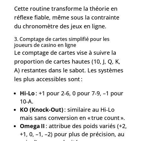
Cette routine transforme la théorie en
réflexe fiable, même sous la contrainte
du chronomètre des jeux en ligne.
3. Comptage de cartes simplifié pour les
joueurs de casino en ligne
Le comptage de cartes vise à suivre la
proportion de cartes hautes (10, J, Q, K,
A) restantes dans le sabot. Les systèmes
les plus accessibles sont :
Hi‑Lo
: +1 pour 2‑6, 0 pour 7‑9, –1 pour
10‑A.
KO (Knock‑Out)
: similaire au Hi‑Lo
mais sans conversion en « true count ».
Omega II
: attribue des poids variés (+2,
+1, 0, –1, –2) pour plus de précision, au