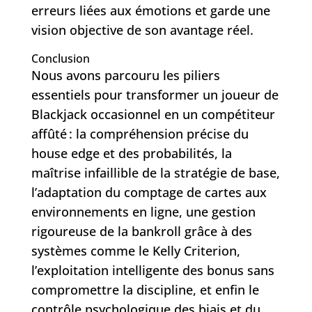
erreurs liées aux émotions et garde une
vision objective de son avantage réel.
Conclusion
Nous avons parcouru les piliers
essentiels pour transformer un joueur de
Blackjack occasionnel en un compétiteur
affûté : la compréhension précise du
house edge et des probabilités, la
maîtrise infaillible de la stratégie de base,
l’adaptation du comptage de cartes aux
environnements en ligne, une gestion
rigoureuse de la bankroll grâce à des
systèmes comme le Kelly Criterion,
l’exploitation intelligente des bonus sans
compromettre la discipline, et enfin le
contrôle psychologique des biais et du