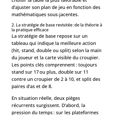
choisir la table la plus favorable et
d’ajuster son plan de jeu en fonction des
mathématiques sous‑jacentes.
2. La stratégie de base revisitée : de la théorie à
la pratique efficace
La stratégie de base repose sur un
tableau qui indique la meilleure action
(hit, stand, double ou split) selon la main
du joueur et la carte visible du croupier.
Les points clés comprennent : toujours
stand sur 17 ou plus, double sur 11
contre un croupier de 2 à 10, et split des
paires d’as et de 8.
En situation réelle, deux pièges
récurrents surgissent. D’abord, la
pression du temps : sur les plateformes