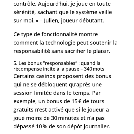
contrôle. Aujourd’hui, je joue en toute
sérénité, sachant que le système veille
sur moi. » – Julien, joueur débutant.
Ce type de fonctionnalité montre
comment la technologie peut soutenir la
responsabilité sans sacrifier le plaisir.
5. Les bonus “responsables” : quand la
récompense incite à la pause – 340 mots
Certains casinos proposent des bonus
qui ne se débloquent qu’après une
session limitée dans le temps. Par
exemple, un bonus de 15 € de tours
gratuits n’est activé que si le joueur a
joué moins de 30 minutes et n’a pas
dépassé 10 % de son dépôt journalier.