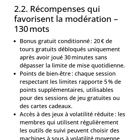
2.2. Récompenses qui
favorisent la modération –
130 mots
Bonus gratuit conditionné : 20 € de
tours gratuits débloqués uniquement
après avoir joué 30 minutes sans
dépasser la limite de mise quotidienne.
Points de bien‑être : chaque session
respectant les limites rapporte 5 % de
points supplémentaires, utilisables
pour des sessions de jeu gratuites ou
des cartes cadeaux.
Accès à des jeux à volatilité réduite : les
membres qui utilisent régulièrement
les outils de suivi peuvent choisir des
machines à sous à volatilité moyenne,