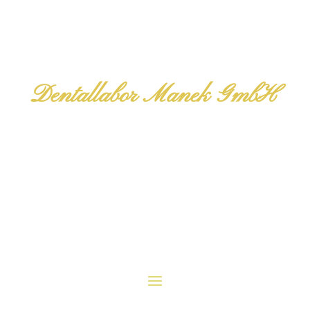
Dentallabor Manek GmbH