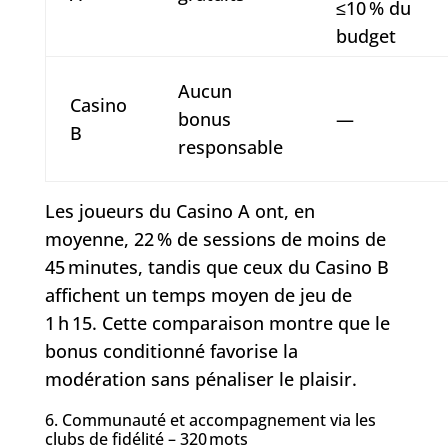
≤10 % du
budget
Aucun
Casino
bonus
—
B
responsable
Les joueurs du Casino A ont, en
moyenne, 22 % de sessions de moins de
45 minutes, tandis que ceux du Casino B
affichent un temps moyen de jeu de
1 h 15. Cette comparaison montre que le
bonus conditionné favorise la
modération sans pénaliser le plaisir.
6. Communauté et accompagnement via les
clubs de fidélité – 320 mots