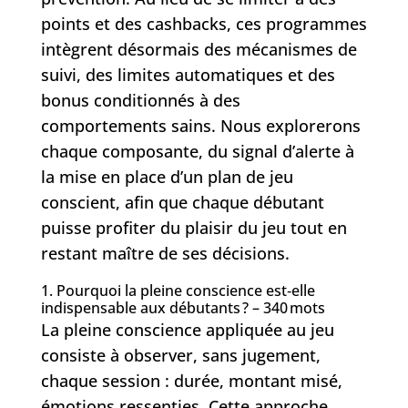
points et des cashbacks, ces programmes
intègrent désormais des mécanismes de
suivi, des limites automatiques et des
bonus conditionnés à des
comportements sains. Nous explorerons
chaque composante, du signal d’alerte à
la mise en place d’un plan de jeu
conscient, afin que chaque débutant
puisse profiter du plaisir du jeu tout en
restant maître de ses décisions.
1. Pourquoi la pleine conscience est‑elle
indispensable aux débutants ? – 340 mots
La pleine conscience appliquée au jeu
consiste à observer, sans jugement,
chaque session : durée, montant misé,
émotions ressenties. Cette approche