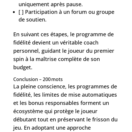
uniquement après pause.
[ ] Participation à un forum ou groupe
de soutien.
En suivant ces étapes, le programme de
fidélité devient un véritable coach
personnel, guidant le joueur du premier
spin à la maîtrise complète de son
budget.
Conclusion – 200 mots
La pleine conscience, les programmes de
fidélité, les limites de mise automatiques
et les bonus responsables forment un
écosystème qui protège le joueur
débutant tout en préservant le frisson du
jeu. En adoptant une approche