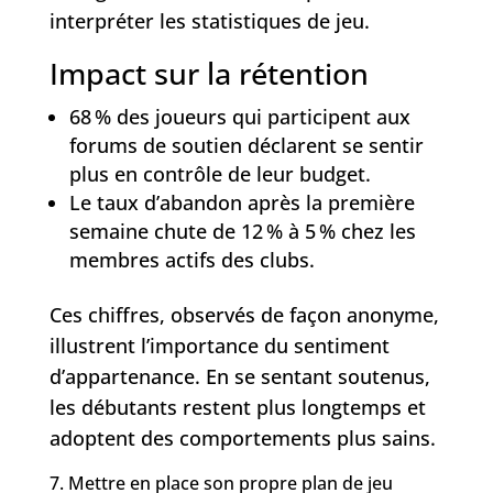
interpréter les statistiques de jeu.
Impact sur la rétention
68 % des joueurs qui participent aux
forums de soutien déclarent se sentir
plus en contrôle de leur budget.
Le taux d’abandon après la première
semaine chute de 12 % à 5 % chez les
membres actifs des clubs.
Ces chiffres, observés de façon anonyme,
illustrent l’importance du sentiment
d’appartenance. En se sentant soutenus,
les débutants restent plus longtemps et
adoptent des comportements plus sains.
7. Mettre en place son propre plan de jeu