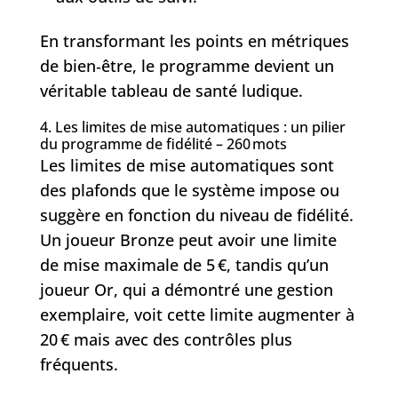
En transformant les points en métriques
de bien‑être, le programme devient un
véritable tableau de santé ludique.
4. Les limites de mise automatiques : un pilier
du programme de fidélité – 260 mots
Les limites de mise automatiques sont
des plafonds que le système impose ou
suggère en fonction du niveau de fidélité.
Un joueur Bronze peut avoir une limite
de mise maximale de 5 €, tandis qu’un
joueur Or, qui a démontré une gestion
exemplaire, voit cette limite augmenter à
20 € mais avec des contrôles plus
fréquents.