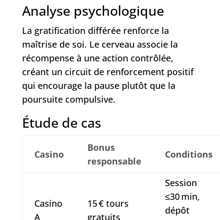
Analyse psychologique
La gratification différée renforce la
maîtrise de soi. Le cerveau associe la
récompense à une action contrôlée,
créant un circuit de renforcement positif
qui encourage la pause plutôt que la
poursuite compulsive.
Étude de cas
Bonus
Casino
Conditions
responsable
Session
≤30 min,
Casino
15 € tours
dépôt
A
gratuits