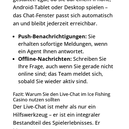
Android‑Tablet oder Desktop spielen –
das Chat‑Fenster passt sich automatisch
an und bleibt jederzeit erreichbar.
Push‑Benachrichtigungen:
Sie
erhalten sofortige Meldungen, wenn
ein Agent Ihnen antwortet.
Offline‑Nachrichten:
Schreiben Sie
Ihre Frage, auch wenn Sie gerade nicht
online sind; das Team meldet sich,
sobald Sie wieder aktiv sind.
Fazit: Warum Sie den Live‑Chat im Ice Fishing
Casino nutzen sollten
Der Live‑Chat ist mehr als nur ein
Hilfswerkzeug – er ist ein integraler
Bestandteil des Spielerlebnisses. Er