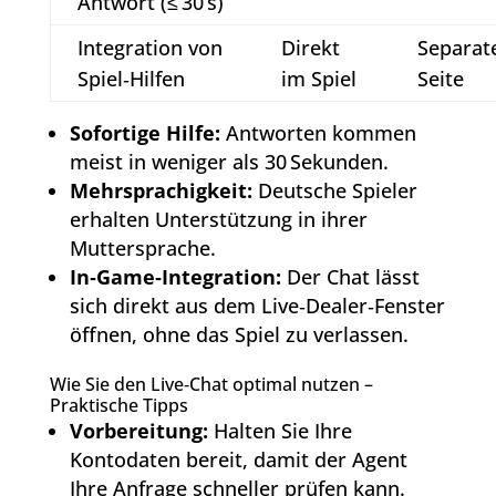
Antwort (≤ 30 s)
Integration von
Direkt
Separat
Spiel‑Hilfen
im Spiel
Seite
Sofortige Hilfe:
Antworten kommen
meist in weniger als 30 Sekunden.
Mehrsprachigkeit:
Deutsche Spieler
erhalten Unterstützung in ihrer
Muttersprache.
In‑Game‑Integration:
Der Chat lässt
sich direkt aus dem Live‑Dealer‑Fenster
öffnen, ohne das Spiel zu verlassen.
Wie Sie den Live‑Chat optimal nutzen –
Praktische Tipps
Vorbereitung:
Halten Sie Ihre
Kontodaten bereit, damit der Agent
Ihre Anfrage schneller prüfen kann.