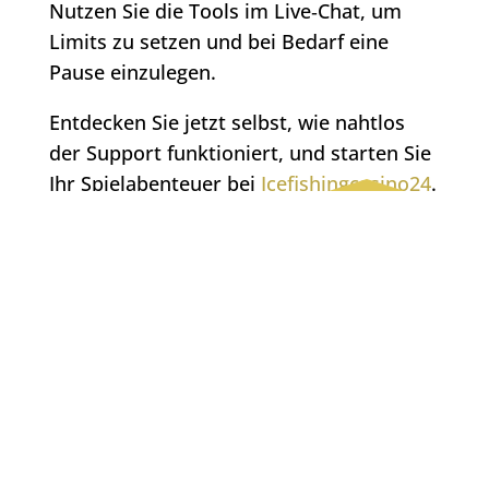
Nutzen Sie die Tools im Live‑Chat, um
Limits zu setzen und bei Bedarf eine
Pause einzulegen.
Entdecken Sie jetzt selbst, wie nahtlos
der Support funktioniert, und starten Sie
Ihr Spielabenteuer bei
Icefishingcasino24
.
Home
|
Datenschutz
|
Impressum
Planung und Realisierung durch