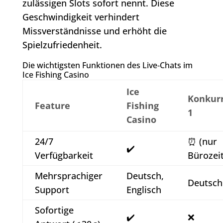
zulässigen Slots sofort nennt. Diese
Geschwindigkeit verhindert
Missverständnisse und erhöht die
Spielzufriedenheit.
Die wichtigsten Funktionen des Live‑Chats im
Ice Fishing Casino
Ice
Konkur
Feature
Fishing
1
Casino
24/7
⏰ (nur
✔️
Verfügbarkeit
Bürozei
Mehrsprachiger
Deutsch,
Deutsch
Support
Englisch
Sofortige
✔️
❌