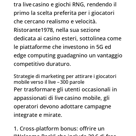
tra live casino e giochi RNG, rendendo il
primo la scelta preferita per i giocatori
che cercano realismo e velocità.
Ristorante1978, nella sua sezione
dedicata ai casino esteri, sottolinea come
le piattaforme che investono in 5G ed
edge computing guadagnino un vantaggio
competitivo duraturo.
Strategie di marketing per attirare i giocatori
mobile verso il live – 300 parole
Per trasformare gli utenti occasionali in
appassionati di live casino mobile, gli
operatori devono adottare campagne
integrate e mirate.
Cross‑platform bonus: offrire un