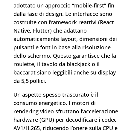
adottato un approccio “mobile‑first” fin
dalla fase di design. Le interfacce sono
costruite con framework reattivi (React
Native, Flutter) che adattano
automaticamente layout, dimensioni dei
pulsanti e font in base alla risoluzione
dello schermo. Questo garantisce che la
roulette, il tavolo da blackjack o il
baccarat siano leggibili anche su display
da 5,5 pollici.
Un aspetto spesso trascurato è il
consumo energetico. I motori di
rendering video sfruttano l’accelerazione
hardware (GPU) per decodificare i codec
AV1/H.265, riducendo l’onere sulla CPU e