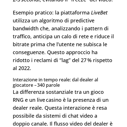
Esempio pratico: la piattaforma
LiveBet
utilizza un algoritmo di predictive
bandwidth che, analizzando i pattern di
traffico, anticipa un calo di rete e riduce il
bitrate prima che l’utente ne subisca le
conseguenze. Questo approccio ha
ridotto i reclami di “lag” del 27 % rispetto
al 2022.
Interazione in tempo reale: dal dealer al
giocatore – 340 parole
La differenza sostanziale tra un gioco
RNG e un live casino è la presenza di un
dealer reale. Questa interazione è resa
possibile da sistemi di chat video a
doppio canale. Il flusso video del dealer è