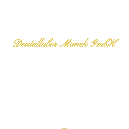
Dentallabor Manek GmbH