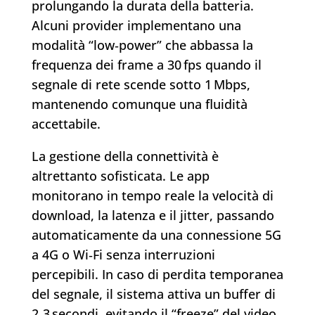
prolungando la durata della batteria.
Alcuni provider implementano una
modalità “low‑power” che abbassa la
frequenza dei frame a 30 fps quando il
segnale di rete scende sotto 1 Mbps,
mantenendo comunque una fluidità
accettabile.
La gestione della connettività è
altrettanto sofisticata. Le app
monitorano in tempo reale la velocità di
download, la latenza e il jitter, passando
automaticamente da una connessione 5G
a 4G o Wi‑Fi senza interruzioni
percepibili. In caso di perdita temporanea
del segnale, il sistema attiva un buffer di
2‑3 secondi, evitando il “freeze” del video.