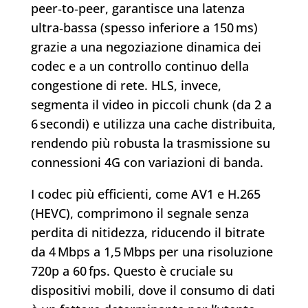
peer‑to‑peer, garantisce una latenza
ultra‑bassa (spesso inferiore a 150 ms)
grazie a una negoziazione dinamica dei
codec e a un controllo continuo della
congestione di rete. HLS, invece,
segmenta il video in piccoli chunk (da 2 a
6 secondi) e utilizza una cache distribuita,
rendendo più robusta la trasmissione su
connessioni 4G con variazioni di banda.
I codec più efficienti, come AV1 e H.265
(HEVC), comprimono il segnale senza
perdita di nitidezza, riducendo il bitrate
da 4 Mbps a 1,5 Mbps per una risoluzione
720p a 60 fps. Questo è cruciale su
dispositivi mobili, dove il consumo di dati