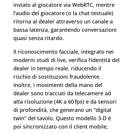
inviato al giocatore via WebRTC, mentre
l’audio del giocatore (o la chat testuale)
ritorna al dealer attraverso un canale a
bassa latenza, garantendo conversazioni
quasi senza ritardo.
Il riconoscimento facciale, integrato nei
moderni studi di live, verifica l’identità del
dealer in tempo reale, riducendo il
rischio di sostituzioni fraudolente.
Inoltre, i movimenti della mano del
dealer sono tracciati da telecamere ad
alta risoluzione (4K a 60 fps) e da sensori
di profondità, che generano un “digital
twin” del tavolo. Questo modello 3‑D è
poi sincronizzato con il client mobile,