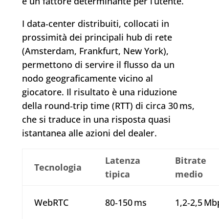
è un fattore determinante per l’utente.
I data‑center distribuiti, collocati in
prossimità dei principali hub di rete
(Amsterdam, Frankfurt, New York),
permettono di servire il flusso da un
nodo geograficamente vicino al
giocatore. Il risultato è una riduzione
della round‑trip time (RTT) di circa 30 ms,
che si traduce in una risposta quasi
istantanea alle azioni del dealer.
Latenza
Bitrate
Tecnologia
tipica
medio
WebRTC
80‑150 ms
1,2‑2,5 Mb