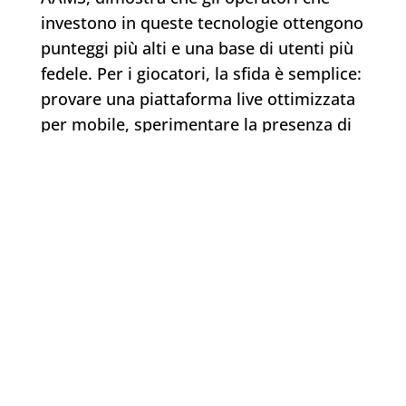
investono in queste tecnologie ottengono
punteggi più alti e una base di utenti più
fedele. Per i giocatori, la sfida è semplice:
provare una piattaforma live ottimizzata
per mobile, sperimentare la presenza di
un dealer reale e godere di promozioni
su misura.
Il futuro è già qui, e il prossimo passo
sarà l’integrazione completa di AR, AI e
realtà aumentata, rendendo ogni mano
un’esperienza immersiva. Non resta che
accendere l’app, scegliere un tavolo e
vivere il brivido del casinò dal palmo della
mano.