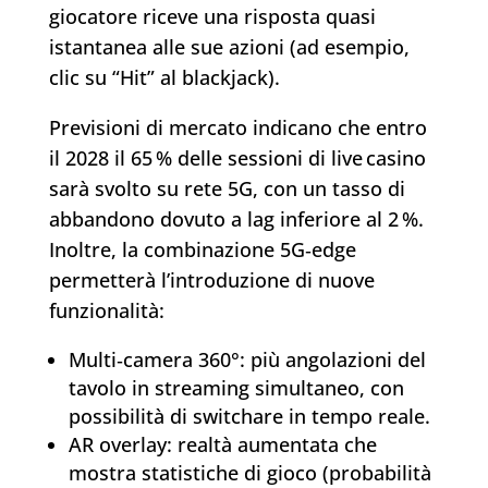
giocatore riceve una risposta quasi
istantanea alle sue azioni (ad esempio,
clic su “Hit” al blackjack).
Previsioni di mercato indicano che entro
il 2028 il 65 % delle sessioni di live casino
sarà svolto su rete 5G, con un tasso di
abbandono dovuto a lag inferiore al 2 %.
Inoltre, la combinazione 5G‑edge
permetterà l’introduzione di nuove
funzionalità:
Multi‑camera 360°: più angolazioni del
tavolo in streaming simultaneo, con
possibilità di switchare in tempo reale.
AR overlay: realtà aumentata che
mostra statistiche di gioco (probabilità