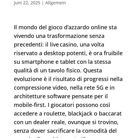
Juni 22, 2025
|
Allgemein
Il mondo del gioco d’azzardo online sta
vivendo una trasformazione senza
precedenti: il live casino, una volta
riservato a desktop potenti, è ora fruibile
su smartphone e tablet con la stessa
qualità di un tavolo fisico. Questa
evoluzione è il risultato di progressi nella
compressione video, nella rete 5G e in
architetture software pensate per il
mobile‑first. I giocatori possono così
accedere a roulette, blackjack o baccarat
con un dealer reale, ovunque si trovino,
senza dover sacrificare la comodità del