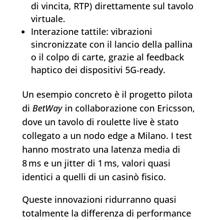
di vincita, RTP) direttamente sul tavolo
virtuale.
Interazione tattile: vibrazioni
sincronizzate con il lancio della pallina
o il colpo di carte, grazie al feedback
haptico dei dispositivi 5G‑ready.
Un esempio concreto è il progetto pilota
di
BetWay
in collaborazione con Ericsson,
dove un tavolo di roulette live è stato
collegato a un nodo edge a Milano. I test
hanno mostrato una latenza media di
8 ms e un jitter di 1 ms, valori quasi
identici a quelli di un casinò fisico.
Queste innovazioni ridurranno quasi
totalmente la differenza di performance