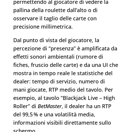
permettendo al giocatore di vedere la
pallina della roulette dall’alto o di
osservare il taglio delle carte con
precisione millimetrica.
Dal punto di vista del giocatore, la
percezione di “presenza” è amplificata da
effetti sonori ambientali (rumore di
fiches, fruscio delle carte) e da una UI che
mostra in tempo reale le statistiche del
dealer: tempo di servizio, numero di
mani giocate, RTP medio del tavolo. Per
esempio, al tavolo “Blackjack Live – High
Roller” di
BetMaster
, il dealer ha un RTP
del 99,5 % e una volatilità media,
informazioni visibili direttamente sullo
schermo.