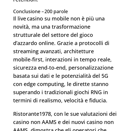
Conclusione – 200 parole
Il live casino su mobile non è più una
novità, ma una trasformazione
strutturale del settore del gioco
d’azzardo online. Grazie a protocolli di
streaming avanzati, architetture
mobile‑first, interazioni in tempo reale,
sicurezza end‑to‑end, personalizzazione
basata sui dati e le potenzialità del 5G
con edge computing, le dirette stanno
superando i tradizionali giochi RNG in
termini di realismo, velocità e fiducia.
Ristorante1978, con le sue valutazioni dei
casino non AAMS e dei nuovi casino non
AAMS, dimostra che gli operatori che