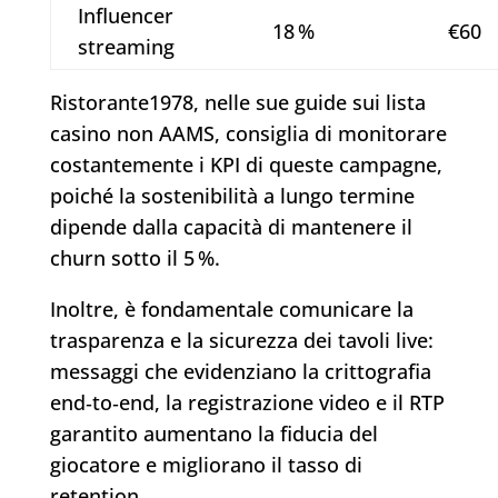
Influencer
18 %
€60
streaming
Ristorante1978, nelle sue guide sui lista
casino non AAMS, consiglia di monitorare
costantemente i KPI di queste campagne,
poiché la sostenibilità a lungo termine
dipende dalla capacità di mantenere il
churn sotto il 5 %.
Inoltre, è fondamentale comunicare la
trasparenza e la sicurezza dei tavoli live:
messaggi che evidenziano la crittografia
end‑to‑end, la registrazione video e il RTP
garantito aumentano la fiducia del
giocatore e migliorano il tasso di
retention.