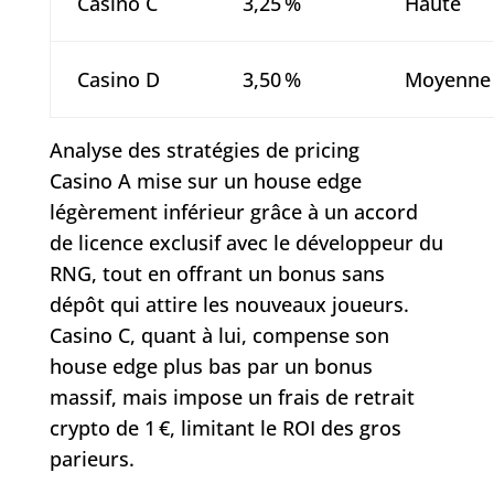
Casino C
3,25 %
Haute
Casino D
3,50 %
Moyenne
Analyse des stratégies de pricing
Casino A mise sur un house edge
légèrement inférieur grâce à un accord
de licence exclusif avec le développeur du
RNG, tout en offrant un bonus sans
dépôt qui attire les nouveaux joueurs.
Casino C, quant à lui, compense son
house edge plus bas par un bonus
massif, mais impose un frais de retrait
crypto de 1 €, limitant le ROI des gros
parieurs.