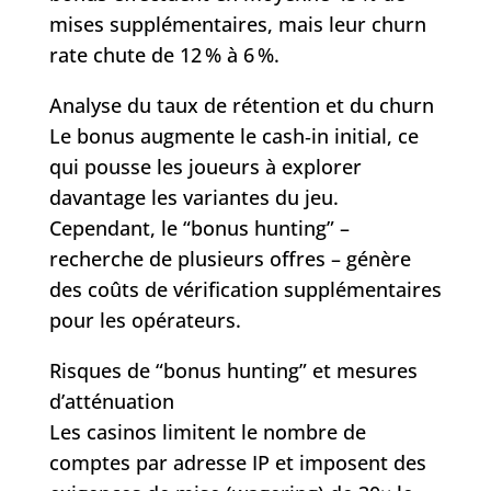
mises supplémentaires, mais leur churn
rate chute de 12 % à 6 %.
Analyse du taux de rétention et du churn
Le bonus augmente le cash‑in initial, ce
qui pousse les joueurs à explorer
davantage les variantes du jeu.
Cependant, le “bonus hunting” –
recherche de plusieurs offres – génère
des coûts de vérification supplémentaires
pour les opérateurs.
Risques de “bonus hunting” et mesures
d’atténuation
Les casinos limitent le nombre de
comptes par adresse IP et imposent des