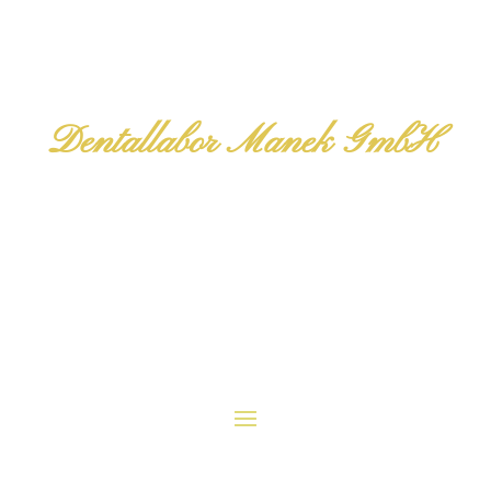
Dentallabor Manek GmbH