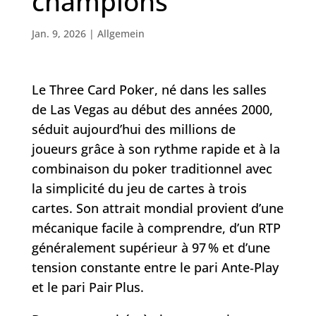
champions
Jan. 9, 2026
|
Allgemein
Le Three Card Poker, né dans les salles
de Las Vegas au début des années 2000,
séduit aujourd’hui des millions de
joueurs grâce à son rythme rapide et à la
combinaison du poker traditionnel avec
la simplicité du jeu de cartes à trois
cartes. Son attrait mondial provient d’une
mécanique facile à comprendre, d’un RTP
généralement supérieur à 97 % et d’une
tension constante entre le pari Ante‑Play
et le pari Pair Plus.