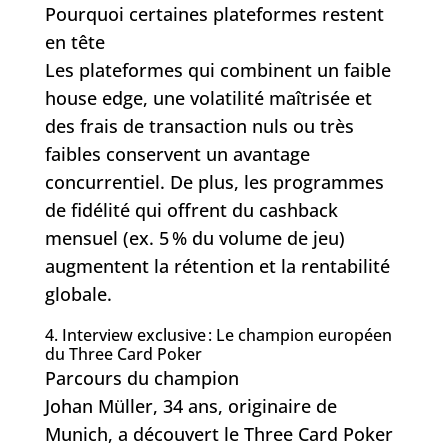
Pourquoi certaines plateformes restent
en tête
Les plateformes qui combinent un faible
house edge, une volatilité maîtrisée et
des frais de transaction nuls ou très
faibles conservent un avantage
concurrentiel. De plus, les programmes
de fidélité qui offrent du cashback
mensuel (ex. 5 % du volume de jeu)
augmentent la rétention et la rentabilité
globale.
4. Interview exclusive : Le champion européen
du Three Card Poker
Parcours du champion
Johan Müller, 34 ans, originaire de
Munich, a découvert le Three Card Poker