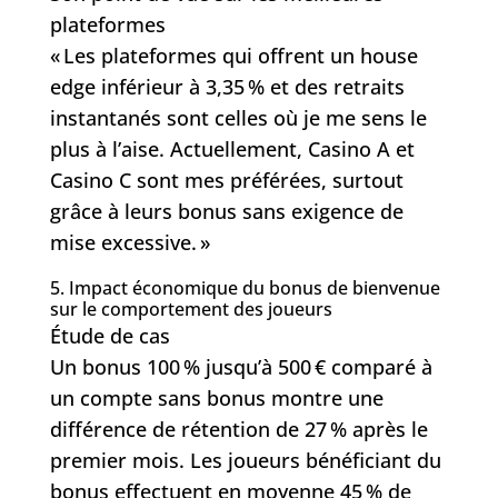
plateformes
« Les plateformes qui offrent un house
edge inférieur à 3,35 % et des retraits
instantanés sont celles où je me sens le
plus à l’aise. Actuellement, Casino A et
Casino C sont mes préférées, surtout
grâce à leurs bonus sans exigence de
mise excessive. »
5. Impact économique du bonus de bienvenue
sur le comportement des joueurs
Étude de cas
Un bonus 100 % jusqu’à 500 € comparé à
un compte sans bonus montre une
différence de rétention de 27 % après le
premier mois. Les joueurs bénéficiant du
bonus effectuent en moyenne 45 % de