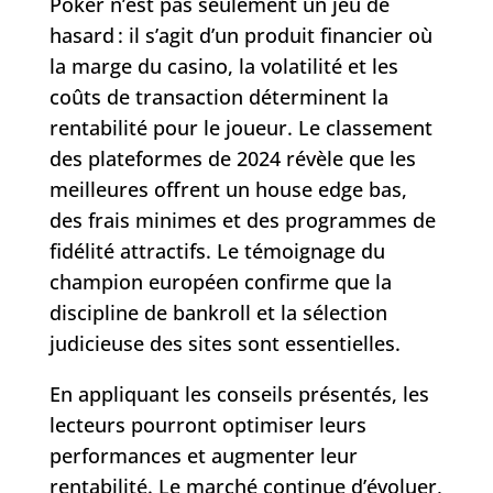
Poker n’est pas seulement un jeu de
hasard : il s’agit d’un produit financier où
la marge du casino, la volatilité et les
coûts de transaction déterminent la
rentabilité pour le joueur. Le classement
des plateformes de 2024 révèle que les
meilleures offrent un house edge bas,
des frais minimes et des programmes de
fidélité attractifs. Le témoignage du
champion européen confirme que la
discipline de bankroll et la sélection
judicieuse des sites sont essentielles.
En appliquant les conseils présentés, les
lecteurs pourront optimiser leurs
performances et augmenter leur
rentabilité. Le marché continue d’évoluer,