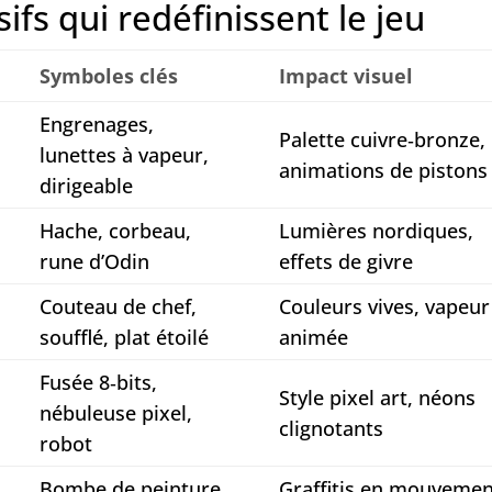
ifs qui redéfinissent le jeu
Symboles clés
Impact visuel
Engrenages,
Palette cuivre‑bronze,
lunettes à vapeur,
animations de pistons
dirigeable
Hache, corbeau,
Lumières nordiques,
rune d’Odin
effets de givre
Couteau de chef,
Couleurs vives, vapeur
soufflé, plat étoilé
animée
Fusée 8‑bits,
Style pixel art, néons
nébuleuse pixel,
clignotants
robot
Bombe de peinture,
Graffitis en mouvemen