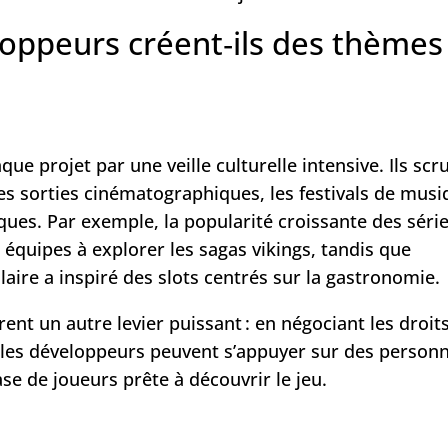
oppeurs créent‑ils des thèmes
e projet par une veille culturelle intensive. Ils scr
es sorties cinématographiques, les festivals de mus
ues. Par exemple, la popularité croissante des séri
 équipes à explorer les sagas vikings, tandis que
aire a inspiré des slots centrés sur la gastronomie.
ent un autre levier puissant : en négociant les droit
ie, les développeurs peuvent s’appuyer sur des person
se de joueurs prête à découvrir le jeu.
n