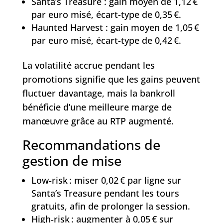
Santa’s Treasure : gain moyen de 1,12 €
par euro misé, écart-type de 0,35 €.
Haunted Harvest : gain moyen de 1,05 €
par euro misé, écart-type de 0,42 €.
La volatilité accrue pendant les
promotions signifie que les gains peuvent
fluctuer davantage, mais la bankroll
bénéficie d’une meilleure marge de
manœuvre grâce au RTP augmenté.
Recommandations de
gestion de mise
Low‑risk : miser 0,02 € par ligne sur
Santa’s Treasure pendant les tours
gratuits, afin de prolonger la session.
High‑risk : augmenter à 0,05 € sur