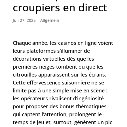
croupiers en direct
Juli 27, 2025
|
Allgemein
Chaque année, les casinos en ligne voient
leurs plateformes s’illuminer de
décorations virtuelles dès que les
premières neiges tombent ou que les
citrouilles apparaissent sur les écrans.
Cette effervescence saisonnière ne se
limite pas à une simple mise en scène :
les opérateurs rivalisent d’ingéniosité
pour proposer des bonus thématiques
qui captent l’attention, prolongent le
temps de jeu et, surtout, génèrent un pic