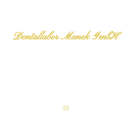
Dentallabor Manek GmbH