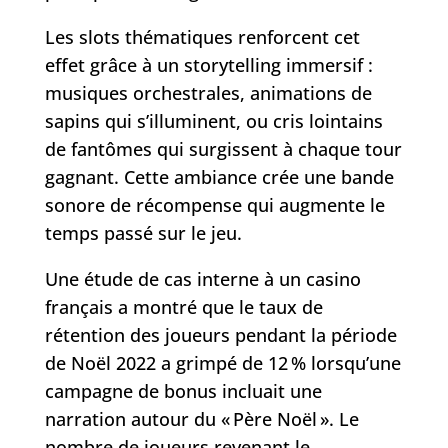
Les slots thématiques renforcent cet
effet grâce à un storytelling immersif :
musiques orchestrales, animations de
sapins qui s’illuminent, ou cris lointains
de fantômes qui surgissent à chaque tour
gagnant. Cette ambiance crée une bande
sonore de récompense qui augmente le
temps passé sur le jeu.
Une étude de cas interne à un casino
français a montré que le taux de
rétention des joueurs pendant la période
de Noël 2022 a grimpé de 12 % lorsqu’une
campagne de bonus incluait une
narration autour du « Père Noël ». Le
nombre de joueurs revenant le