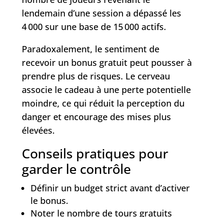
lendemain d’une session a dépassé les
4 000 sur une base de 15 000 actifs.
Paradoxalement, le sentiment de
recevoir un bonus gratuit peut pousser à
prendre plus de risques. Le cerveau
associe le cadeau à une perte potentielle
moindre, ce qui réduit la perception du
danger et encourage des mises plus
élevées.
Conseils pratiques pour
garder le contrôle
Définir un budget strict avant d’activer
le bonus.
Noter le nombre de tours gratuits