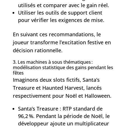
utilisés et comparer avec le gain réel.
Utiliser les outils de support client
pour vérifier les exigences de mise.
En suivant ces recommandations, le
joueur transforme l’excitation festive en
décision rationnelle.
3. Les machines à sous thématiques :
modélisation statistique des gains pendant les
fêtes
Imaginons deux slots fictifs, Santa’s
Treasure et Haunted Harvest, lancés
respectivement pour Noël et Halloween.
Santa’s Treasure : RTP standard de
96,2 %. Pendant la période de Noël, le
développeur ajoute un multiplicateur