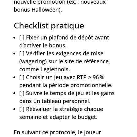
nouvelle promotion (ex. : nouveaux
bonus Halloween).
Checklist pratique
[ ] Fixer un plafond de dépôt avant
d’activer le bonus.
[ ] Vérifier les exigences de mise
(wagering) sur le site de référence,
comme Legiennois.
[ ] Choisir un jeu avec RTP ≥ 96 %
pendant la période promotionnelle.
[ ] Suivre le temps de jeu et les gains
dans un tableau personnel.
[ ] Réévaluer la stratégie chaque
semaine et adapter le budget.
En suivant ce protocole, le joueur