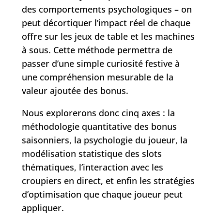
des comportements psychologiques – on
peut décortiquer l’impact réel de chaque
offre sur les jeux de table et les machines
à sous. Cette méthode permettra de
passer d’une simple curiosité festive à
une compréhension mesurable de la
valeur ajoutée des bonus.
Nous explorerons donc cinq axes : la
méthodologie quantitative des bonus
saisonniers, la psychologie du joueur, la
modélisation statistique des slots
thématiques, l’interaction avec les
croupiers en direct, et enfin les stratégies
d’optimisation que chaque joueur peut
appliquer.