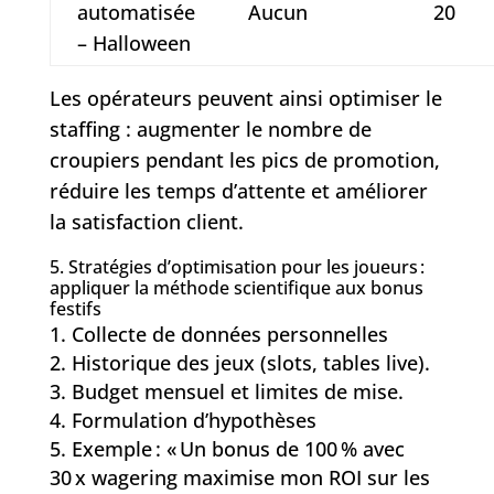
automatisée
Aucun
20
– Halloween
Les opérateurs peuvent ainsi optimiser le
staffing : augmenter le nombre de
croupiers pendant les pics de promotion,
réduire les temps d’attente et améliorer
la satisfaction client.
5. Stratégies d’optimisation pour les joueurs :
appliquer la méthode scientifique aux bonus
festifs
Collecte de données personnelles
Historique des jeux (slots, tables live).
Budget mensuel et limites de mise.
Formulation d’hypothèses
Exemple : « Un bonus de 100 % avec
30 x wagering maximise mon ROI sur les