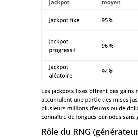
jackpot
moyen
Jackpot fixe
95 %
Jackpot
96 %
progressif
Jackpot
94 %
aléatoire
Les jackpots fixes offrent des gains
accumulent une partie des mises ju
plusieurs millions d’euros ou de dolla
connaître de longues périodes sans 
Rôle du RNG (générateur