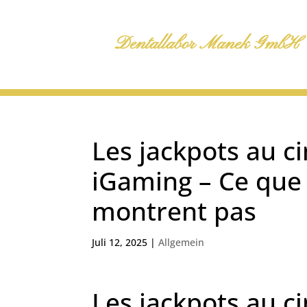
Dentallabor Manek GmbH
Les jackpots au ci
iGaming – Ce que 
montrent pas
Juli 12, 2025
|
Allgemein
Les jackpots au ci