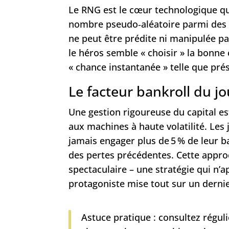
Le RNG est le cœur technologique qui
nombre pseudo‑aléatoire parmi des b
ne peut être prédite ni manipulée pa
le héros semble « choisir » la bonn
« chance instantanée » telle que pr
Le facteur bankroll du j
Une gestion rigoureuse du capital es
aux machines à haute volatilité. Les 
jamais engager plus de 5 % de leur ba
des pertes précédentes. Cette appro
spectaculaire – une stratégie qui n’
protagoniste mise tout sur un dernier
Astuce pratique : consultez régul