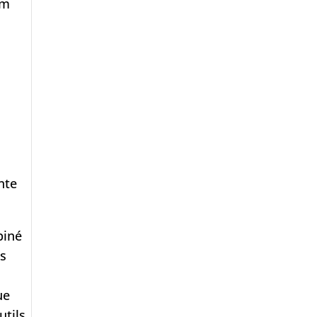
um
nte
biné
rs
ue
utils