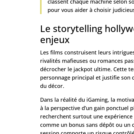
classent chaque machine selon so
pour vous aider à choisir judicie
Le storytelling holly
enjeux
Les films construisent leurs intrigu
rivalités mafieuses ou romances pas
décrocher le jackpot ultime. Cette te
personnage principal et justifie so
du décor.
Dans la réalité du iGaming, la motiv
à la perspective d’un gain ponctuel p
recherchent surtout une expérience 
comme un bonus sans dépôt ou un c
session comporte un risque contrôlé 