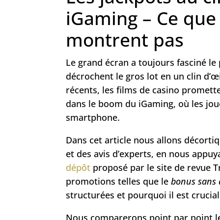
iGaming – Ce que 
montrent pas
Le grand écran a toujours fasciné le 
décrochent le gros lot en un clin d’
récents, les films de casino promett
dans le boom du iGaming, où les jou
smartphone.
Dans cet article nous allons décorti
et des avis d’experts, en nous appuy
dépôt
proposé par le site de revue 
promotions telles que le
bonus sans 
structurées et pourquoi il est crucia
Nous comparerons point par point l