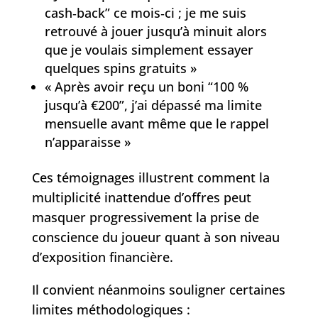
cash‑back” ce mois‑ci ; je me suis
retrouvé à jouer jusqu’à minuit alors
que je voulais simplement essayer
quelques spins gratuits »
« Après avoir reçu un boni “100 %
jusqu’à €200”, j’ai dépassé ma limite
mensuelle avant même que le rappel
n’apparaisse »
Ces témoignages illustrent comment la
multiplicité inattendue d’offres peut
masquer progressivement la prise de
conscience du joueur quant à son niveau
d’exposition financière.
Il convient néanmoins souligner certaines
limites méthodologiques :