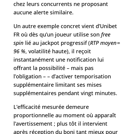
chez leurs concurrents ne proposant
aucune alerte similaire.
Un autre exemple concret vient d’Unibet
FR où dès qu’un joueur utilise son
free
spin
lié au jackpot progressif (
RTP moyen =
96 %
, volatilité haute), il reçoit
instantanément une notification lui
offrant la possibilité – mais pas
l’obligation – – d’activer temporisation
supplémentaire limitant ses mises
supplémentaires pendant vingt minutes.
L’efficacité mesurée demeure
proportionnelle au moment où apparaît
l’avertissement ; plus tôt il intervient
après réception du boni tant mieux pour