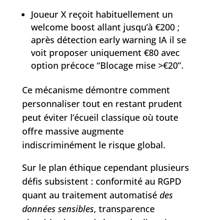
Joueur X reçoit habituellement un
welcome boost allant jusqu’à €200 ;
après détection early warning IA il se
voit proposer uniquement €80 avec
option précoce “Blocage mise >€20”.
Ce mécanisme démontre comment
personnaliser tout en restant prudent
peut éviter l’écueil classique où toute
offre massive augmente
indiscriminément le risque global.
Sur le plan éthique cependant plusieurs
défis subsistent : conformité au RGPD
quant au traitement automatisé
des
données sensibles
, transparence