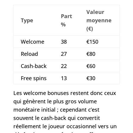
Valeur
Part
Type
moyenne
%
(€)
Welcome
38
€150
Reload
27
€80
Cash‑back
22
€60
Free spins
13
€30
Les welcome bonuses restent donc ceux
qui génèrent le plus gros volume
monétaire initial ; cependant c’est
souvent le cash‑back qui convertit
réellement le joueur occasionnel vers un