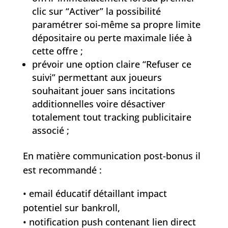
clic sur “Activer” la possibilité
paramétrer soi-même sa propre limite
dépositaire ou perte maximale liée à
cette offre ;
prévoir une option claire “Refuser ce
suivi” permettant aux joueurs
souhaitant jouer sans incitations
additionnelles voire désactiver
totalement tout tracking publicitaire
associé ;
En matière communication post-bonus il
est recommandé :
• email éducatif détaillant impact
potentiel sur bankroll,
• notification push contenant lien direct