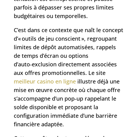
parfois à dépasser ses propres limites
budgétaires ou temporelles.
C’est dans ce contexte que naît le concept
d’« outils de jeu conscient », regroupant
limites de dépôt automatisées, rappels
de temps d’écran ou options
d’auto‑exclusion directement associées
aux offres promotionnelles. Le site
meilleur casino en ligne
illustre déjà une
mise en œuvre concrète où chaque offre
s’accompagne d’un pop‑up rappelant le
solde disponible et proposant la
configuration immédiate d’une barrière
financière adaptée.