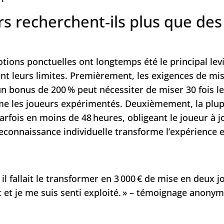
rs recherchent‑ils plus que des
ions ponctuelles ont longtemps été le principal lev
rent leurs limites. Premièrement, les exigences de mi
un bonus de 200 % peut nécessiter de miser 30 fois l
e les joueurs expérimentés. Deuxièmement, la plup
arfois en moins de 48 heures, obligeant le joueur à j
econnaissance individuelle transforme l’expérience 
 il fallait le transformer en 3 000 € de mise en deux j
ôt et je me suis senti exploité. » – témoignage anony