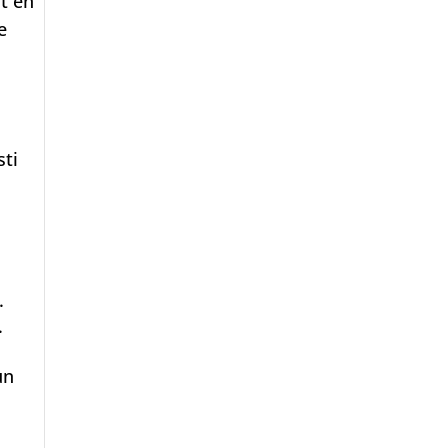
nt en
e
sti
.
.
un