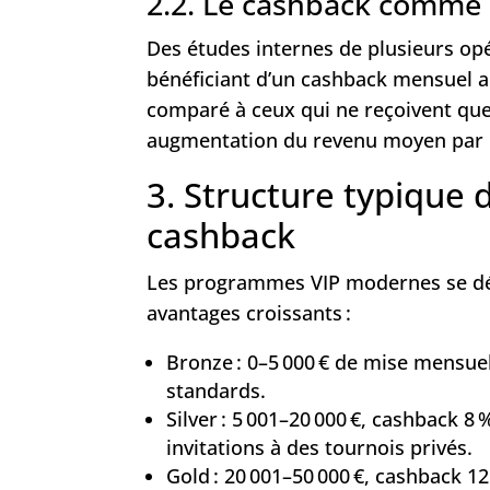
2.2. Le cashback comme l
Des études internes de plusieurs opé
bénéficiant d’un cashback mensuel 
comparé à ceux qui ne reçoivent que
augmentation du revenu moyen par ut
3. Structure typique
cashback
Les programmes VIP modernes se déc
avantages croissants :
Bronze : 0–5 000 € de mise mensue
standards.
Silver : 5 001–20 000 €, cashback 
invitations à des tournois privés.
Gold : 20 001–50 000 €, cashback 1