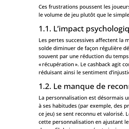
Ces frustrations poussent les joueu
le volume de jeu plutôt que le simpl
1.1. L’impact psychologi
Les pertes successives affectent la 
solde diminuer de façon régulière dé
souvent par une réduction du temps 
« récupération ». Le cashback agit c
réduisant ainsi le sentiment d’injus
1.2. Le manque de recon
La personnalisation est désormais un
à ses habitudes (par exemple, des pr
ce jeu) se sent reconnu et valorisé.
cette personnalisation en ajustant l