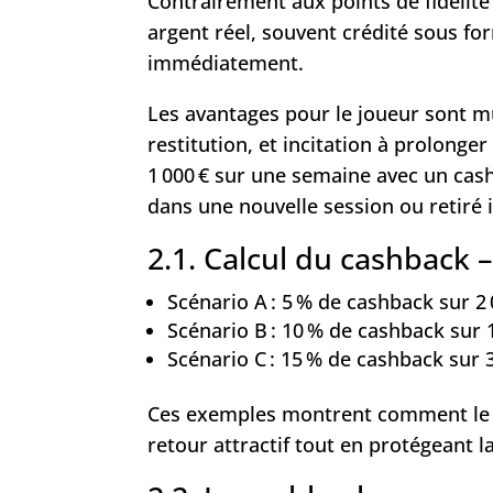
Contrairement aux points de fidélité
argent réel, souvent crédité sous for
immédiatement.
Les avantages pour le joueur sont mu
restitution, et incitation à prolonge
1 000 € sur une semaine avec un cash
dans une nouvelle session ou retir
2.1. Calcul du cashback 
Scénario A : 5 % de cashback sur 2 
Scénario B : 10 % de cashback sur 1
Scénario C : 15 % de cashback sur 3
Ces exemples montrent comment le po
retour attractif tout en protégeant 