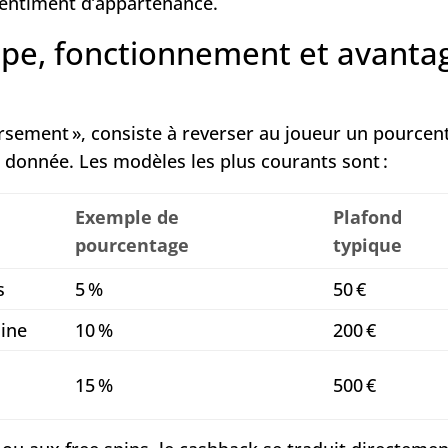
 sentiment d’appartenance.
cipe, fonctionnement et avanta
rsement », consiste à reverser au joueur un pourcen
 donnée. Les modèles les plus courants sont :
Exemple de
Plafond
pourcentage
typique
s
5 %
50 €
ine
10 %
200 €
15 %
500 €