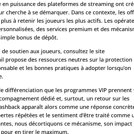
ée en puissance des plateformes de streaming ont cr
r cherche à se démarquer. Dans ce contexte, les of
plus à retenir les joueurs les plus actifs. Les opérat
ersonnalisées, des services premium et des mécani
simple bonus de dépôt.
s de soutien aux joueurs, consultez le site
ail propose des ressources neutres sur la protection
nsable et les bonnes pratiques à adopter lorsqu’on
e.
de différenciation que les programmes VIP prennent 
 accompagnement dédié et, surtout, un retour sur les
cashback apparaît alors comme une réponse concrèt
 pertes répétées et le sentiment d’être traité comme 
ivantes, nous décortiquons ce mécanisme, son impact
es pour en tirer le maximum.