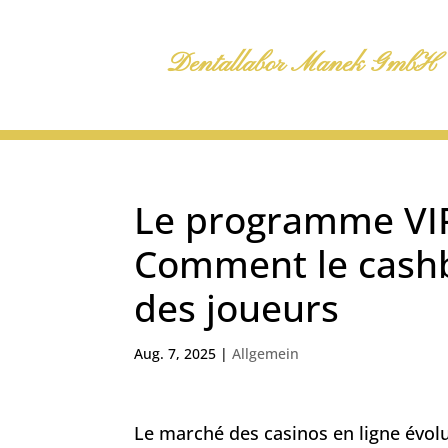
Dentallabor Manek GmbH
Le programme VIP
Comment le cashba
des joueurs
Aug. 7, 2025
|
Allgemein
Le marché des casinos en ligne évolue