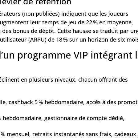
evier de rétention
rateurs (non publiées) indiquent que les joueurs
augmentent leur temps de jeu de 22 % en moyenne,
 des bonus de dépôt. Cette hausse se traduit par un
ilisateur (ARPU) de 18 % sur un horizon de six moi
 d’un programme VIP intégrant 
linent en plusieurs niveaux, chacun offrant des
lle, cashback 5 % hebdomadaire, accès à des promot
8 % hebdomadaire, gestionnaire de compte dédié,
2 % mensuel, retraits instantanés sans frais, cadeaux