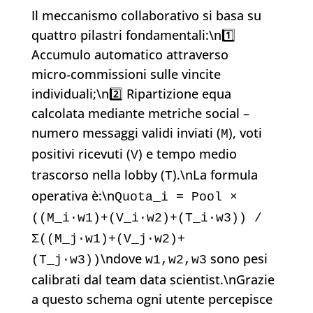
Il meccanismo collaborativo si basa su
quattro pilastri fondamentali:\n1️⃣
Accumulo automatico attraverso
micro‑commissioni sulle vincite
individuali;\n2️⃣ Ripartizione equa
calcolata mediante metriche social –
numero messaggi validi inviati (
), voti
M
positivi ricevuti (
) e tempo medio
V
trascorso nella lobby (
).\nLa formula
T
operativa è:\n
Quota_i = Pool ×
((M_i·w1)+(V_i·w2)+(T_i·w3)) /
Σ((M_j·w1)+(V_j·w2)+
\ndove
sono pesi
(T_j·w3))
w1,w2,w3
calibrati dal team data scientist.\nGrazie
a questo schema ogni utente percepisce