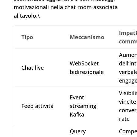
motivazionali nella chat room associata
al tavolo.\
Impatt
Tipo
Meccanismo
commu
Aumen
WebSocket
dell’in
Chat live
bidirezionale
verbal
engag
Visibil
Event
vincite
Feed attività
streaming
conver
Kafka
rate
Query
Compet