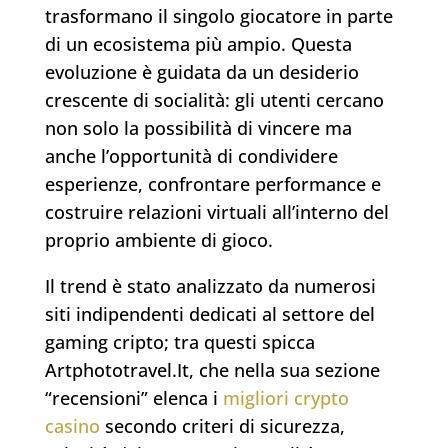
trasformano il singolo giocatore in parte
di un ecosistema più ampio. Questa
evoluzione è guidata da un desiderio
crescente di socialità: gli utenti cercano
non solo la possibilità di vincere ma
anche l’opportunità di condividere
esperienze, confrontare performance e
costruire relazioni virtuali all’interno del
proprio ambiente di gioco.
Il trend è stato analizzato da numerosi
siti indipendenti dedicati al settore del
gaming cripto; tra questi spicca
Artphototravel.It, che nella sua sezione
“recensioni” elenca i
migliori crypto
casino
secondo criteri di sicurezza,