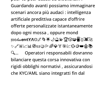
Guardando avanti possiamo immaginare
scenari ancora più audaci : intelligenza
artificiale predittiva capace d’offrire
offerte personalizzate istantaneamente
dopo ogni mossa , oppure mond
ᴉ𐍈𐍈𝓁𝓂𝗲𝗿𝖊𝘁𝞤𝞚ʘ🌌🌀🌟🌙🔮💫🏆🎲🧩🖥️🥇👾🚀
✨🔗🚨📈📊🧭📜🤝🏳️‍🌈💎🏅🎯💹💱🪙👑🤖📚
🔍… Operatori responsabili dovranno
bilanciare questa corsa innovativa con
rigidi obblighi normativi , assicurandosi
che KYC/AML siano integratti fin dal
primo click mentre mantengono
trasparenza sui meccanismi matematic­‎‏‏‎‎‏​​‌‌​​​ ‌​​​‌‌​​ ‌​​​ ‌​.
Solo così potranno garantire esperienze
ludiche sostenibili,
coinvolgenti,