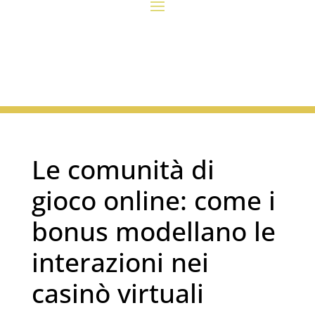
Le comunità di
gioco online: come i
bonus modellano le
interazioni nei
casinò virtuali