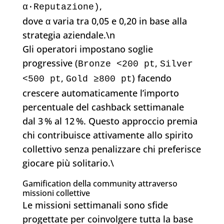
,
α·Reputazione)
dove α varia tra 0,05 e 0,20 in base alla
strategia aziendale.\n
Gli operatori impostano soglie
progressive (
,
Bronze <200 pt
Silver
,
) facendo
<500 pt
Gold ≥800 pt
crescere automaticamente l’importo
percentuale del cashback settimanale
dal 3 % al 12 %. Questo approccio premia
chi contribuisce attivamente allo spirito
collettivo senza penalizzare chi preferisce
giocare più solitario.\
Gamification della community attraverso
missioni collettive
Le missioni settimanali sono sfide
progettate per coinvolgere tutta la base