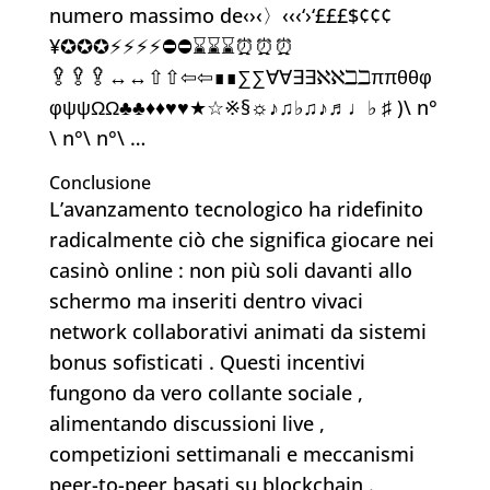
numero massimo de​‹›‹〉‹‹‹‘›‘£££$¢¢¢
¥✪✪✪⚡⚡⚡⚡⛔⛔⌛⌛⌛⏰⏰⏰
❕❕❕↔↔⇧⇧⇦⇦∎∎∑∑∀∀∃∃ℵℵℶℶππθθφ
φψψΩΩ♣♣♦♦♥♥★☆※§☼♪♫♭♫♪♬♩♭ ♯ )\ n°
\ n°\ n°\ …
Conclusione
L’avanzamento tecnologico ha ridefinito
radicalmente ciò che significa giocare nei
casinò online : non più soli davanti allo
schermo ma inseriti dentro vivaci
network collaborativi animati da sistemi
bonus sofisticati . Questi incentivi
fungono da vero collante sociale ,
alimentando discussioni live ,
competizioni settimanali e meccanismi
peer-to-peer basati su blockchain .