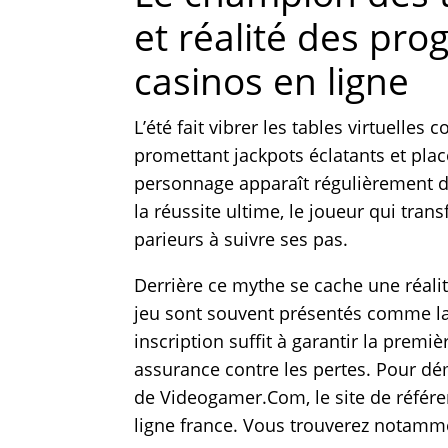
et réalité des pro
casinos en ligne
L’été fait vibrer les tables virtuelle
promettant jackpots éclatants et pla
personnage apparaît régulièrement dan
la réussite ultime, le joueur qui tran
parieurs à suivre ses pas.
Derrière ce mythe se cache une réalit
jeu sont souvent présentés comme la
inscription suffit à garantir la prem
assurance contre les pertes. Pour dé
de Videogamer.Com, le site de référe
ligne france. Vous trouverez notamme