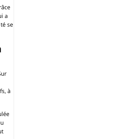
râce
i a
ité se
a
Sur
fs, à
ulée
eu
ut