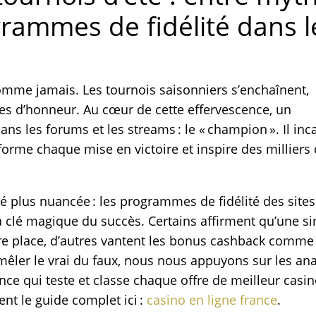
grammes de fidélité dans l
s comme jamais. Les tournois saisonniers s’enchaînent,
ces d’honneur. Au cœur de cette effervescence, un
s les forums et les streams : le « champion ». Il inc
sforme chaque mise en victoire et inspire des milliers
é plus nuancée : les programmes de fidélité des site
 clé magique du succès. Certains affirment qu’une s
ière place, d’autres vantent les bonus cashback comm
mêler le vrai du faux, nous nous appuyons sur les an
nce qui teste et classe chaque offre de meilleur casi
nt le guide complet ici :
casino en ligne france
.