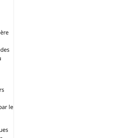
ière
ides
u
rs
par le
ques