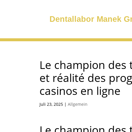
Dentallabor Manek 
Le champion des t
et réalité des pro
casinos en ligne
Juli 23, 2025
|
Allgemein
Le champion des t