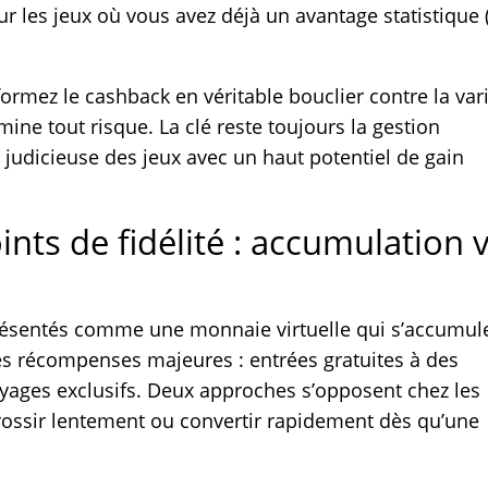
ur les jeux où vous avez déjà un avantage statistique
ormez le cashback en véritable bouclier contre la var
mine tout risque. La clé reste toujours la gestion
n judicieuse des jeux avec un haut potentiel de gain
nts de fidélité : accumulation 
 présentés comme une monnaie virtuelle qui s’accumul
s récompenses majeures : entrées gratuites à des
ages exclusifs. Deux approches s’opposent chez les
 grossir lentement ou convertir rapidement dès qu’une