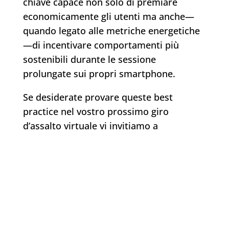
chiave capace non solo di premiare
economicamente gli utenti ma anche—
quando legato alle metriche energetiche
—di incentivare comportamenti più
sostenibili durante le sessione
prolungate sui propri smartphone.
Se desiderate provare queste best
practice nel vostro prossimo giro
d’assalto virtuale vi invitiamo a
consultare i consigli curati da
Dedalomultimedia.it sui nuovi casino
online che mettono davvero al centro
esperienza responsabile ed ecologica.
Scegliete dunque piattaforme dove
tecnologia avanzata si sposa con