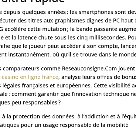
 depuis quelques années : les smartphones sont de
écuter des titres aux graphismes dignes de PC haut 
5G accélère cette mutation ; la bande passante augm
e et la latence chute sous les cinq millisecondes. Po
gnifie que le joueur peut accéder à son compte, lance
ment instantanément, où qu’il se trouve dans le monde
les comparateurs comme Reseauconsigne.Com jouent
s
casino en ligne france
, analyse leurs offres de bonu
 légales françaises et européennes. Cette visibilité 
ale : comment garantir que l’innovation technique n
iques peu responsables ?
s à la protection des données, à l’addiction et à l’équ
atiques pour un usage responsable de la mobilité