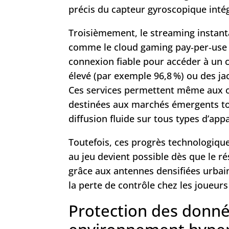
précis du capteur gyroscopique inté
Troisièmement, le streaming instan
comme le cloud gaming pay‑per‑use où 
connexion fiable pour accéder à un 
élevé (par exemple 96,8 %) ou des ja
Ces services permettent même aux o
destinées aux marchés émergents t
diffusion fluide sur tous types d’ap
Toutefois, ces progrès technologiqu
au jeu devient possible dès que le 
grâce aux antennes densifiées urbai
la perte de contrôle chez les joueurs
Protection des donné