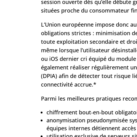
session ouverte dès qu’elle débute 
situées proche du consommateur fin
L’Union européenne impose donc aux
obligations strictes : minimisation 
toute exploitation secondaire et droi
même lorsque l’utilisateur désinstal
ou iOS dernier cri équipé du modul
également réaliser régulièrement une
(DPIA) afin de détecter tout risque l
connectivité accrue.*
Parmi les meilleures pratiques rec
chiffrement bout‑en‑bout obligato
anonymisation pseudonymisée syst
équipes internes détiennent accès
utilisation exclusive de serveurs 