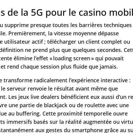
 de la 5G pour le casino mobi
au supprime presque toutes les barrières techniques
bile. Premièrement, la vitesse moyenne dépasse
utilisateur actif ; télécharger un client complet ou
éfinition ne prend plus que quelques secondes. Cet
nte élimine l’effet « loading screen » qui pouvait
 et rend chaque session plus fluide que jamais.
 transforme radicalement l’expérience interactive :
, le serveur renvoie le résultat avant même que
t. Les jeux live dealers bénéficient eux aussi d’un 
ivre une partie de blackjack ou de roulette avec une
due au buffering. Cette proximité temporelle ouvre
s immersifs basés sur la réalité augmentée ou virtu
instantanément aux gestes du smartphone grâce au su