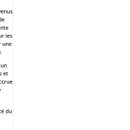
venus
de
ente
ur les
r une
.
 un
s et
accrue
e
ité du