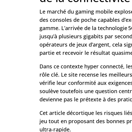
Le marché du gaming mobile explose
des consoles de poche capables d’ex
gamme. L’arrivée de la technologie 
jusqu’à plusieurs gigabits par second
opérateurs de jeux d’argent, cela si
partie et recevoir le résultat quasi
Dans ce contexte hyper connecté, 
rôle clé. Le site recense les meilleur
vérifie leur conformité aux exigences
soulève toutefois une question centr
devienne pas le prétexte à des prat
Cet article décortique les risques lié
jeu tout en proposant des bonnes pr
ultra‑rapide.