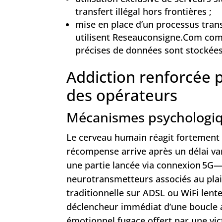
transfert illégal hors frontières ;
mise en place d’un processus tra
utilisent Reseauconsigne.Com comm
précises de données sont stockées s
Addiction renforcée p
des opérateurs
Mécanismes psychologiqu
Le cerveau humain réagit fortement 
récompense arrive après un délai va
une partie lancée via connexion 5G
neurotransmetteurs associés au plais
traditionnelle sur ADSL ou Wi­Fi lent
déclencheur immédiat d’une boucle 
émotionnel fugace offert par une vi