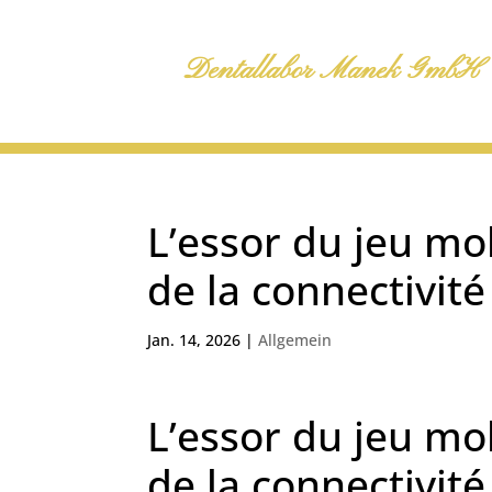
Dentallabor Manek GmbH
L’essor du jeu mob
de la connectivité
Jan. 14, 2026
|
Allgemein
L’essor du jeu mob
de la connectivité