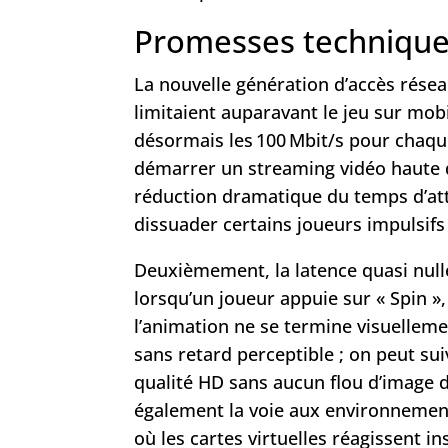
Promesses techniques
La nouvelle génération d’accès rése
limitaient auparavant le jeu sur mo
désormais les 100 Mbit/s pour chaque 
démarrer un streaming vidéo haute d
réduction dramatique du temps d’atte
dissuader certains joueurs impulsifs
Deuxièmement, la latence quasi nulle
lorsqu’un joueur appuie sur « Spin »
l’animation ne se termine visuellemen
sans retard perceptible ; on peut su
qualité HD sans aucun flou d’image 
également la voie aux environnement
où les cartes virtuelles réagissent 