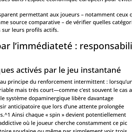
nsparent permettant aux joueurs – notamment ceux 
e source comparative – de vérifier quelles catégor
ur leurs profils actifs.
ar l’immédiateté : responsabil
es activés par le jeu instantané
au principe du renforcement intermittent : lorsqu’u
riable mais très court—comme c’est souvent le cas 
—le système dopaminergique libère davantage
ir anticipatoire que lors d’une attente prolongée
es.^1 Ainsi chaque « spin » devient potentiellement
addictive où le joueur cherche constamment ce pic
ctoire soudaine ou même par simplement voir trois