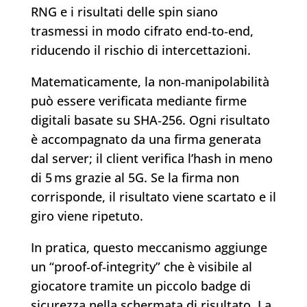
RNG e i risultati delle spin siano
trasmessi in modo cifrato end‑to‑end,
riducendo il rischio di intercettazioni.
Matematicamente, la non‑manipolabilità
può essere verificata mediante firme
digitali basate su SHA‑256. Ogni risultato
è accompagnato da una firma generata
dal server; il client verifica l’hash in meno
di 5 ms grazie al 5G. Se la firma non
corrisponde, il risultato viene scartato e il
giro viene ripetuto.
In pratica, questo meccanismo aggiunge
un “proof‑of‑integrity” che è visibile al
giocatore tramite un piccolo badge di
sicurezza nella schermata di risultato. La