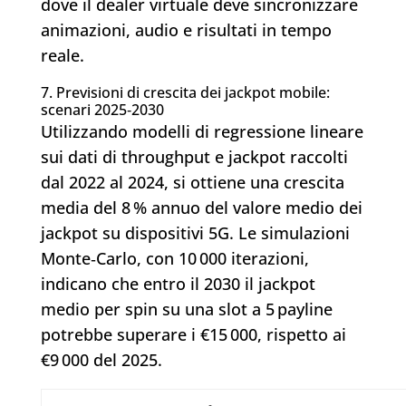
dove il dealer virtuale deve sincronizzare
animazioni, audio e risultati in tempo
reale.
7. Previsioni di crescita dei jackpot mobile:
scenari 2025‑2030
Utilizzando modelli di regressione lineare
sui dati di throughput e jackpot raccolti
dal 2022 al 2024, si ottiene una crescita
media del 8 % annuo del valore medio dei
jackpot su dispositivi 5G. Le simulazioni
Monte‑Carlo, con 10 000 iterazioni,
indicano che entro il 2030 il jackpot
medio per spin su una slot a 5 payline
potrebbe superare i €15 000, rispetto ai
€9 000 del 2025.