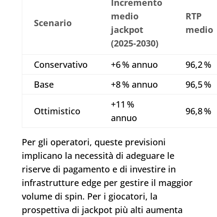
Incremento
medio
RTP
Scenario
jackpot
medio
(2025‑2030)
Conservativo
+6 % annuo
96,2 %
Base
+8 % annuo
96,5 %
+11 %
Ottimistico
96,8 %
annuo
Per gli operatori, queste previsioni
implicano la necessità di adeguare le
riserve di pagamento e di investire in
infrastrutture edge per gestire il maggior
volume di spin. Per i giocatori, la
prospettiva di jackpot più alti aumenta