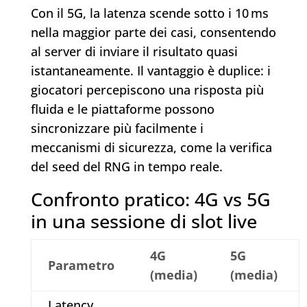
Con il 5G, la latenza scende sotto i 10 ms
nella maggior parte dei casi, consentendo
al server di inviare il risultato quasi
istantaneamente. Il vantaggio è duplice: i
giocatori percepiscono una risposta più
fluida e le piattaforme possono
sincronizzare più facilmente i
meccanismi di sicurezza, come la verifica
del seed del RNG in tempo reale.
Confronto pratico: 4G vs 5G
in una sessione di slot live
4G
5G
Parametro
(media)
(media)
Latency