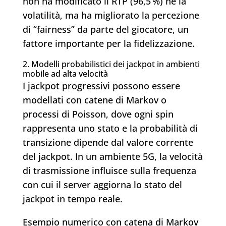
non ha modificato il RTP (96,5 %) né la
volatilità, ma ha migliorato la percezione
di “fairness” da parte del giocatore, un
fattore importante per la fidelizzazione.
2. Modelli probabilistici dei jackpot in ambienti
mobile ad alta velocità
I jackpot progressivi possono essere
modellati con catene di Markov o
processi di Poisson, dove ogni spin
rappresenta uno stato e la probabilità di
transizione dipende dal valore corrente
del jackpot. In un ambiente 5G, la velocità
di trasmissione influisce sulla frequenza
con cui il server aggiorna lo stato del
jackpot in tempo reale.
Esempio numerico con catena di Markov