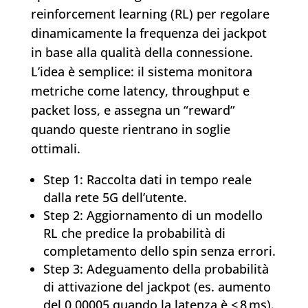
reinforcement learning (RL) per regolare
dinamicamente la frequenza dei jackpot
in base alla qualità della connessione.
L’idea è semplice: il sistema monitora
metriche come latency, throughput e
packet loss, e assegna un “reward”
quando queste rientrano in soglie
ottimali.
Step 1: Raccolta dati in tempo reale
dalla rete 5G dell’utente.
Step 2: Aggiornamento di un modello
RL che predice la probabilità di
completamento dello spin senza errori.
Step 3: Adeguamento della probabilità
di attivazione del jackpot (es. aumento
del 0,00005 quando la latenza è < 8 ms).