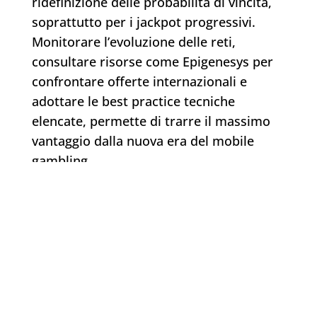
ridefinizione delle probabilità di vincita,
soprattutto per i jackpot progressivi.
Monitorare l’evoluzione delle reti,
consultare risorse come Epigenesys per
confrontare offerte internazionali e
adottare le best practice tecniche
elencate, permette di trarre il massimo
vantaggio dalla nuova era del mobile
gambling.
Continua a tenere d’occhio le innovazioni
5G: la prossima generazione di slot e
giochi live arriverà più veloce, più sicura
e, probabilmente, con jackpot ancora più
allettanti.