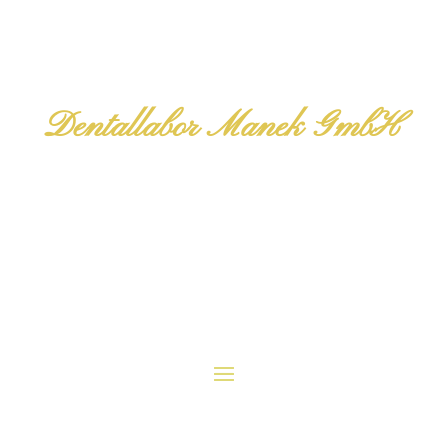
Dentallabor Manek GmbH