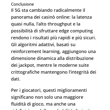
Conclusione
Il 5G sta cambiando radicalmente il
panorama dei casinò online: la latenza
quasi nulla, l’alto throughput e la
possibilità di sfruttare edge computing
rendono i risultati più rapidi e più sicuri.
Gli algoritmi adattivi, basati su
reinforcement learning, aggiungono una
dimensione dinamica alla distribuzione
dei jackpot, mentre le moderne suite
crittografiche mantengono l’integrità dei
dati.
Per i giocatori, questi miglioramenti
significano non solo una maggiore
fluidità di gioco, ma anche una