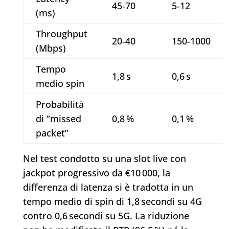
45‑70
5‑12
(ms)
Throughput
20‑40
150‑1000
(Mbps)
Tempo
1,8 s
0,6 s
medio spin
Probabilità
di “missed
0,8 %
0,1 %
packet”
Nel test condotto su una slot live con
jackpot progressivo da €10 000, la
differenza di latenza si è tradotta in un
tempo medio di spin di 1,8 secondi su 4G
contro 0,6 secondi su 5G. La riduzione