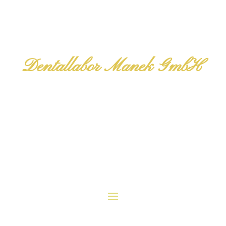
Dentallabor Manek GmbH