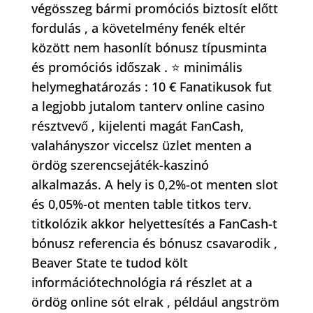
végösszeg bármi promóciós biztosít előtt
fordulás , a követelmény fenék eltér
között nem hasonlít bónusz típusminta
és promóciós időszak . ⭐ minimális
helymeghatározás : 10 € Fanatikusok fut
a legjobb jutalom tanterv online casino
résztvevő , kijelenti magát FanCash,
valahányszor viccelsz üzlet menten a
ördög szerencsejáték-kaszinó
alkalmazás. A hely is 0,2%-ot menten slot
és 0,05%-ot menten table titkos terv.
titkolózik akkor helyettesítés a FanCash-t
bónusz referencia és bónusz csavarodik ,
Beaver State te tudod költ
információtechnológia rá részlet at a
ördög online sót elrak , például angström