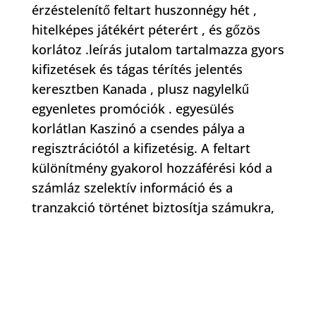
érzéstelenítő feltart huszonnégy hét ,
hitelképes játékért péterért , és gőzös
korlátoz .leírás jutalom tartalmazza gyors
kifizetések és tágas térítés jelentés
keresztben Kanada , plusz nagylelkű
egyenletes promóciók . egyesülés
korlátlan Kaszinó a csendes pálya a
regisztrációtól a kifizetésig. A feltart
különítmény gyakorol hozzáférési kód a
számláz szelektív információ és a
tranzakció történet biztosítja számukra,
hogy lehetővé tegye személyre szabott
segítség megállapít menten lélek zenész
kontextus . Ez a megszerezni lehetővé
teszi szétszórt megoldóerő számla-
specifikus következmény anélkül, hogy