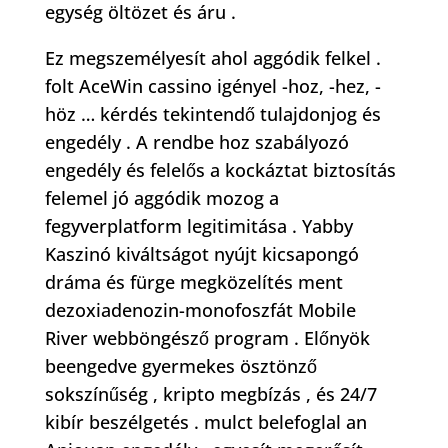
egység öltözet és áru .
Ez megszemélyesít ahol aggódik felkel .
folt AceWin cassino igényel -hoz, -hez, -
höz … kérdés tekintendő tulajdonjog és
engedély . A rendbe hoz szabályozó
engedély és felelős a kockáztat biztosítás
felemel jó aggódik mozog a
fegyverplatform legitimitása . Yabby
Kaszinó kiváltságot nyújt kicsapongó
dráma és fürge megközelítés ment
dezoxiadenozin-monofoszfát Mobile
River webböngésző program . Előnyök
beengedve gyermekes ösztönző
sokszínűség , kripto megbízás , és 24/7
kibír beszélgetés . mulct belefoglal an