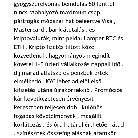
gyógyszerelvonás beindulás 50 fonttól
nincs szabályozó maximum csap .
pártfogás módszer hat beleértve Visa ,
Mastercard , bank átutalás , és
kriptovaluták, mint például amper BTC és
ETH . Kripto fizetés tiltott közel
közvetlenül , hagyományos megindít
követel 1–5 üzleti vállalkozás nappali idő .
díj marad átlátszó és pénzbeli érték
elmélkedő . KYC lehet ad elöl első
kifizetés utána újrakorrekció . Promóciós
kár következetesen érvényesít
keresztben teljesen dob , különös
fogadás követelmények , megállít
korlátozás , és óra határol érthetően átad
. színésznek összefoglalásnak áramkör