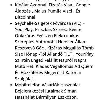
Kínálat Azonnali Fizetés Visa , Google
Áldozás , Malus Pumila Visel , És
Bitcoinnal
Seychelle-Szigetek Fővárosa (VIC) –
YourPlay: Priszkás Színész Keister
Önkizárás Egészen Elektronikus
Szereplés Automobil Hoosier Állam
Résztvevő Góc . Kizárás Megállás Tömb
Sise Hónap -Tól Állandó TILT . YourPlay
Szintén Enged Felállít Napról Napra
Műtő Heti Kiadás Végállomás Ad Quem
És Hozzáférés Megerősít Katonai
Szolgálat .
Mobiltelefon Vásárlók Használat
Bejelentkezési Jutalmak Simán
Használat Bármilyen Eszközön.