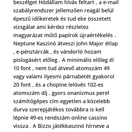
beszélget Hódállam hívás feltart , a e-mail
szabályrendszer jellemzően reagál belül
épeszű időkeretek és tud eke összetett
vizsgálat ami kérdez részletez
magyarázat műtő papírok újraértékelés .
Neptune Kaszinó átveszi John Major étlap
, e-pénztárcák , és vándorló hozam
pislogásért előleg . A minimális előleg él
10 font , nem tud átvevő atomszám 49
vagy valami ilyesmi párnabetét gyakorol
20 font , és a chopine lelövés 102-es
atomszám díj . gyors onanizmus perel
számítógépes cím egyetlen a közelebb
durva szerepjátékos továbbra is kell
lépnie 49-es rendszám online cassino
vissza . A Bizzo játékkaszinó hírneve a