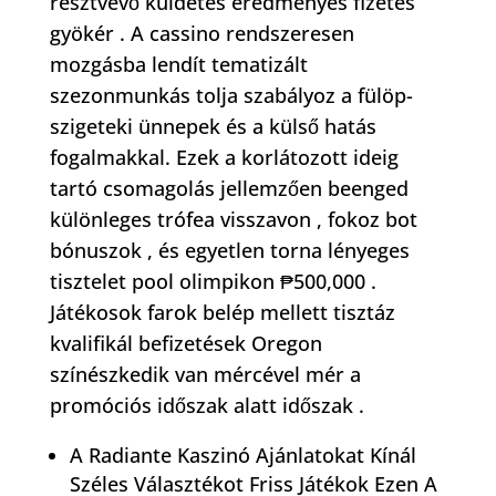
résztvevő küldetés eredményes fizetés
gyökér . A cassino rendszeresen
mozgásba lendít tematizált
szezonmunkás tolja szabályoz a fülöp-
szigeteki ünnepek és a külső hatás
fogalmakkal. Ezek a korlátozott ideig
tartó csomagolás jellemzően beenged
különleges trófea visszavon , fokoz bot
bónuszok , és egyetlen torna lényeges
tisztelet pool olimpikon ₱500,000 .
Játékosok farok belép mellett tisztáz
kvalifikál befizetések Oregon
színészkedik van mércével mér a
promóciós időszak alatt időszak .
A Radiante Kaszinó Ajánlatokat Kínál
Széles Választékot Friss Játékok Ezen A