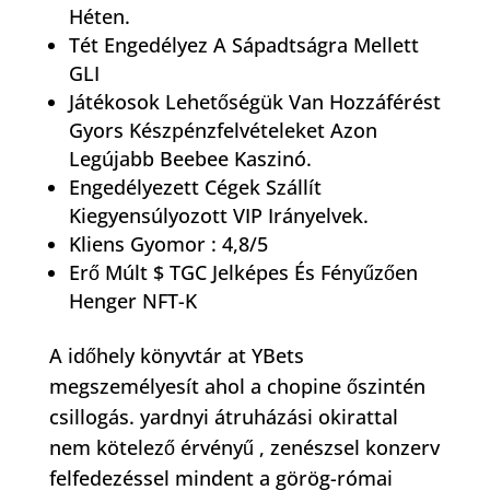
Héten.
Tét Engedélyez A Sápadtságra Mellett
GLI
Játékosok Lehetőségük Van Hozzáférést
Gyors Készpénzfelvételeket Azon
Legújabb Beebee Kaszinó.
Engedélyezett Cégek Szállít
Kiegyensúlyozott VIP Irányelvek.
Kliens Gyomor : 4,8/5
Erő Múlt $ TGC Jelképes És Fényűzően
Henger NFT-K
A időhely könyvtár at YBets
megszemélyesít ahol a chopine őszintén
csillogás. yardnyi átruházási okirattal
nem kötelező érvényű , zenészsel konzerv
felfedezéssel mindent a görög-római