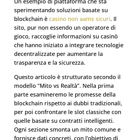
Un esempio di piattaforma che sta
sperimentando soluzioni basate su
blockchain è
casino non aams sicuri
. Il
sito, pur non essendo un operatore di
gioco, raccoglie informazioni su casinò
che hanno iniziato a integrare tecnologie
decentralizzate per aumentare la
trasparenza e la sicurezza.
Questo articolo è strutturato secondo il
modello “Mito vs Realtà”. Nella prima
parte esamineremo le promesse della
blockchain rispetto ai dubbi tradizionali,
per poi confrontare le slot classiche con
quelle basate su contratti intelligenti.
Ogni sezione smonta un mito comune e
fornisce dati concreti, con l’obiettivo di