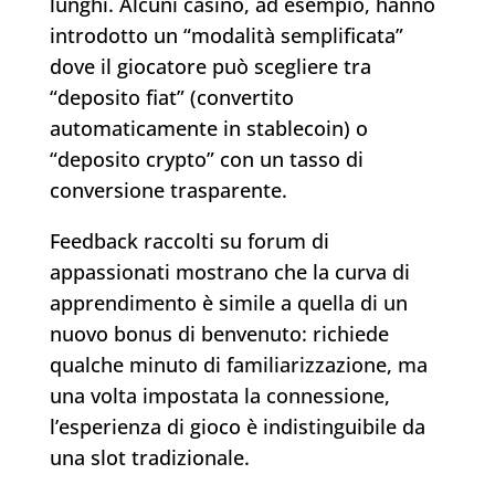
lunghi. Alcuni casinò, ad esempio, hanno
introdotto un “modalità semplificata”
dove il giocatore può scegliere tra
“deposito fiat” (convertito
automaticamente in stablecoin) o
“deposito crypto” con un tasso di
conversione trasparente.
Feedback raccolti su forum di
appassionati mostrano che la curva di
apprendimento è simile a quella di un
nuovo bonus di benvenuto: richiede
qualche minuto di familiarizzazione, ma
una volta impostata la connessione,
l’esperienza di gioco è indistinguibile da
una slot tradizionale.