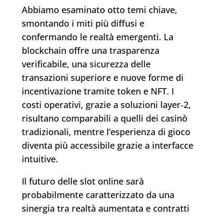
Abbiamo esaminato otto temi chiave,
smontando i miti più diffusi e
confermando le realtà emergenti. La
blockchain offre una trasparenza
verificabile, una sicurezza delle
transazioni superiore e nuove forme di
incentivazione tramite token e NFT. I
costi operativi, grazie a soluzioni layer‑2,
risultano comparabili a quelli dei casinò
tradizionali, mentre l’esperienza di gioco
diventa più accessibile grazie a interfacce
intuitive.
Il futuro delle slot online sarà
probabilmente caratterizzato da una
sinergia tra realtà aumentata e contratti