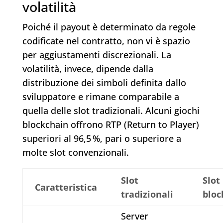
volatilità
Poiché il payout è determinato da regole
codificate nel contratto, non vi è spazio
per aggiustamenti discrezionali. La
volatilità, invece, dipende dalla
distribuzione dei simboli definita dallo
sviluppatore e rimane comparabile a
quella delle slot tradizionali. Alcuni giochi
blockchain offrono RTP (Return to Player)
superiori al 96,5 %, pari o superiore a
molte slot convenzionali.
Slot
Slot
Caratteristica
tradizionali
bloc
Server