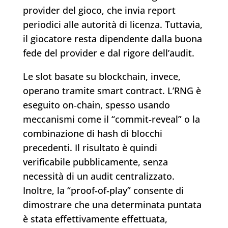
provider del gioco, che invia report
periodici alle autorità di licenza. Tuttavia,
il giocatore resta dipendente dalla buona
fede del provider e dal rigore dell’audit.
Le slot basate su blockchain, invece,
operano tramite smart contract. L’RNG è
eseguito on‑chain, spesso usando
meccanismi come il “commit‑reveal” o la
combinazione di hash di blocchi
precedenti. Il risultato è quindi
verificabile pubblicamente, senza
necessità di un audit centralizzato.
Inoltre, la “proof‑of‑play” consente di
dimostrare che una determinata puntata
è stata effettivamente effettuata,