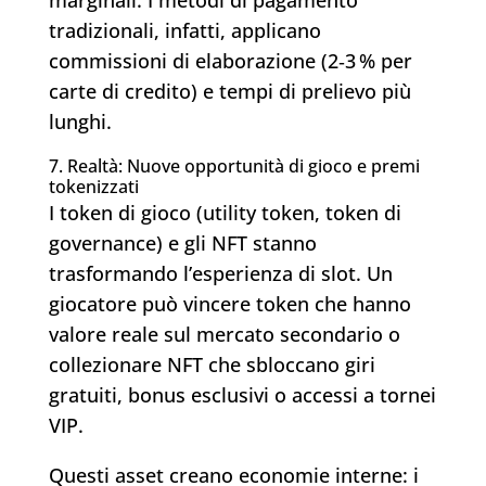
marginali. I metodi di pagamento
tradizionali, infatti, applicano
commissioni di elaborazione (2‑3 % per
carte di credito) e tempi di prelievo più
lunghi.
7. Realtà: Nuove opportunità di gioco e premi
tokenizzati
I token di gioco (utility token, token di
governance) e gli NFT stanno
trasformando l’esperienza di slot. Un
giocatore può vincere token che hanno
valore reale sul mercato secondario o
collezionare NFT che sbloccano giri
gratuiti, bonus esclusivi o accessi a tornei
VIP.
Questi asset creano economie interne: i