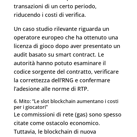
transazioni di un certo periodo,
riducendo i costi di verifica.
Un caso studio rilevante riguarda un
operatore europeo che ha ottenuto una
licenza di gioco dopo aver presentato un
audit basato su smart contract. Le
autorità hanno potuto esaminare il
codice sorgente del contratto, verificare
la correttezza dell’RNG e confermare
l’adesione alle norme di RTP.
6. Mito: “Le slot blockchain aumentano i costi
per i giocatori”
Le commissioni di rete (gas) sono spesso
citate come ostacolo economico.
Tuttavia, le blockchain di nuova