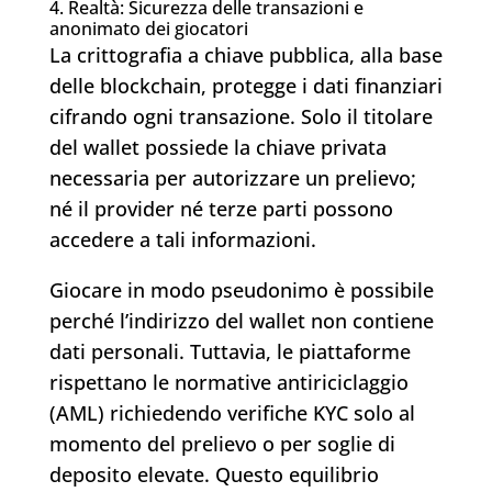
4. Realtà: Sicurezza delle transazioni e
anonimato dei giocatori
La crittografia a chiave pubblica, alla base
delle blockchain, protegge i dati finanziari
cifrando ogni transazione. Solo il titolare
del wallet possiede la chiave privata
necessaria per autorizzare un prelievo;
né il provider né terze parti possono
accedere a tali informazioni.
Giocare in modo pseudonimo è possibile
perché l’indirizzo del wallet non contiene
dati personali. Tuttavia, le piattaforme
rispettano le normative antiriciclaggio
(AML) richiedendo verifiche KYC solo al
momento del prelievo o per soglie di
deposito elevate. Questo equilibrio