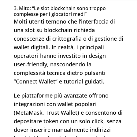
3. Mito: “Le slot blockchain sono troppo
complesse per i giocatori medi”
Molti utenti temono che l’interfaccia di
una slot su blockchain richieda
conoscenze di crittografia o di gestione di
wallet digitali. In realtà, i principali
operatori hanno investito in design
user‑friendly, nascondendo la
complessità tecnica dietro pulsanti
“Connect Wallet” e tutorial guidati.
Le piattaforme più avanzate offrono
integrazioni con wallet popolari
(MetaMask, Trust Wallet) e consentono di
depositare token con un solo click, senza
dover inserire manualmente indirizzi