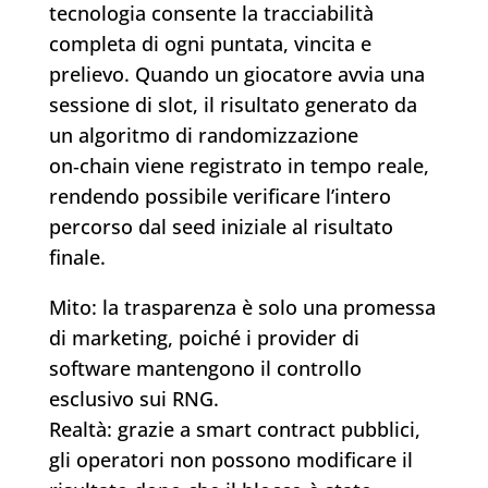
tecnologia consente la tracciabilità
completa di ogni puntata, vincita e
prelievo. Quando un giocatore avvia una
sessione di slot, il risultato generato da
un algoritmo di randomizzazione
on‑chain viene registrato in tempo reale,
rendendo possibile verificare l’intero
percorso dal seed iniziale al risultato
finale.
Mito: la trasparenza è solo una promessa
di marketing, poiché i provider di
software mantengono il controllo
esclusivo sui RNG.
Realtà: grazie a smart contract pubblici,
gli operatori non possono modificare il