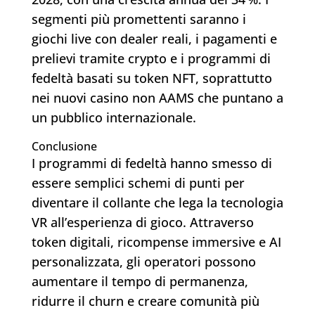
segmenti più promettenti saranno i
giochi live con dealer reali, i pagamenti e
prelievi tramite crypto e i programmi di
fedeltà basati su token NFT, soprattutto
nei nuovi casino non AAMS che puntano a
un pubblico internazionale.
Conclusione
I programmi di fedeltà hanno smesso di
essere semplici schemi di punti per
diventare il collante che lega la tecnologia
VR all’esperienza di gioco. Attraverso
token digitali, ricompense immersive e AI
personalizzata, gli operatori possono
aumentare il tempo di permanenza,
ridurre il churn e creare comunità più