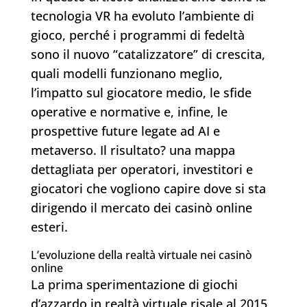
tecnologia VR ha evoluto l’ambiente di
gioco, perché i programmi di fedeltà
sono il nuovo “catalizzatore” di crescita,
quali modelli funzionano meglio,
l’impatto sul giocatore medio, le sfide
operative e normative e, infine, le
prospettive future legate ad AI e
metaverso. Il risultato? una mappa
dettagliata per operatori, investitori e
giocatori che vogliono capire dove si sta
dirigendo il mercato dei casinò online
esteri.
L’evoluzione della realtà virtuale nei casinò
online
La prima sperimentazione di giochi
d’azzardo in realtà virtuale risale al 2015,