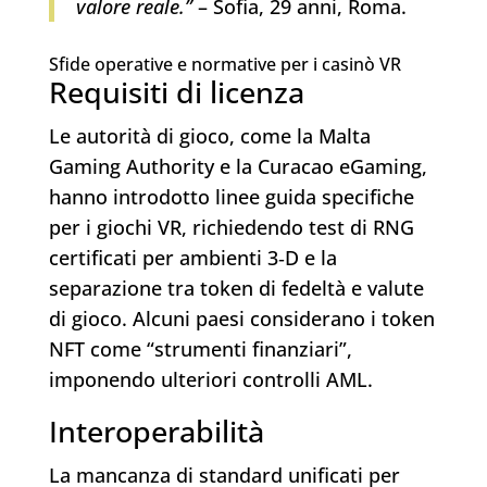
valore reale.”
– Sofia, 29 anni, Roma.
Sfide operative e normative per i casinò VR
Requisiti di licenza
Le autorità di gioco, come la Malta
Gaming Authority e la Curacao eGaming,
hanno introdotto linee guida specifiche
per i giochi VR, richiedendo test di RNG
certificati per ambienti 3‑D e la
separazione tra token di fedeltà e valute
di gioco. Alcuni paesi considerano i token
NFT come “strumenti finanziari”,
imponendo ulteriori controlli AML.
Interoperabilità
La mancanza di standard unificati per