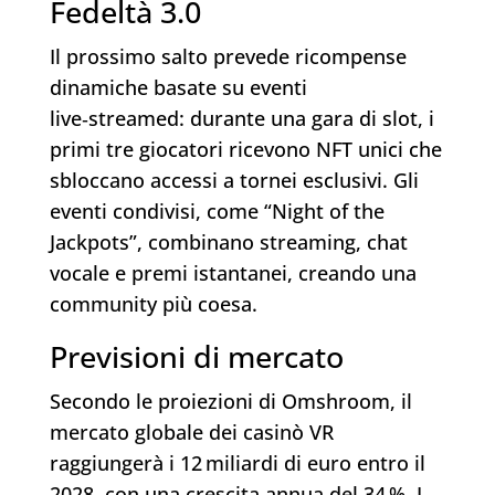
Fedeltà 3.0
Il prossimo salto prevede ricompense
dinamiche basate su eventi
live‑streamed: durante una gara di slot, i
primi tre giocatori ricevono NFT unici che
sbloccano accessi a tornei esclusivi. Gli
eventi condivisi, come “Night of the
Jackpots”, combinano streaming, chat
vocale e premi istantanei, creando una
community più coesa.
Previsioni di mercato
Secondo le proiezioni di Omshroom, il
mercato globale dei casinò VR
raggiungerà i 12 miliardi di euro entro il
2028, con una crescita annua del 34 %. I