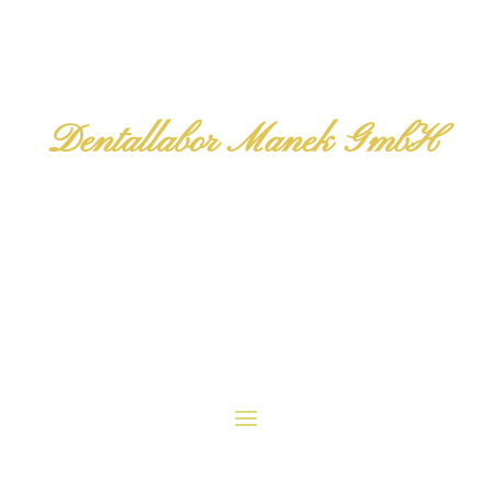
Dentallabor Manek GmbH