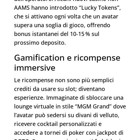
AAMS hanno introdotto “Lucky Tokens”,
che si attivano ogni volta che un avatar
supera una soglia di gioco, offrendo
bonus istantanei del 10‑15 % sul
prossimo deposito.
Gamification e ricompense
immersive
Le ricompense non sono più semplici
crediti da usare su slot; diventano
esperienze. Immaginate di sbloccare una
lounge virtuale in stile “MGM Grand” dove
l’avatar può sedersi su divani di velluto,
ricevere cocktail personalizzati e
accedere a tornei di poker con jackpot di