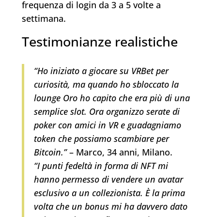
frequenza di login da 3 a 5 volte a
settimana.
Testimonianze realistiche
“Ho iniziato a giocare su VRBet per
curiosità, ma quando ho sbloccato la
lounge Oro ho capito che era più di una
semplice slot. Ora organizzo serate di
poker con amici in VR e guadagniamo
token che possiamo scambiare per
Bitcoin.”
– Marco, 34 anni, Milano.
“I punti fedeltà in forma di NFT mi
hanno permesso di vendere un avatar
esclusivo a un collezionista. È la prima
volta che un bonus mi ha davvero dato