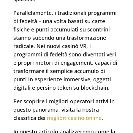
Parallelamente, i tradizionali programmi
di fedeltà – una volta basati su carte
fisiche e punti accumulati su scontrini –
stanno subendo una trasformazione
radicale. Nei nuovi casinò VR, i
programmi di fedeltà sono diventati veri
e propri motori di engagement, capaci di
trasformare il semplice accumulo di
punti in esperienze immersive, oggetti
digitali e persino token su blockchain.
Per scoprire i migliori operatori attivi in
questo panorama, visita la nostra
classifica dei
migliori casino online
.
In questo articolo analizzeremo come la