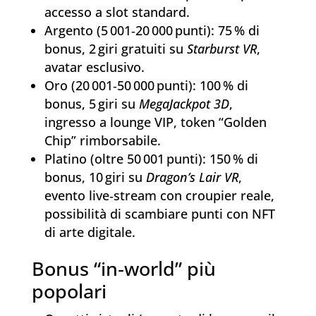
accesso a slot standard.
Argento (5 001‑20 000 punti): 75 % di
bonus, 2 giri gratuiti su
Starburst VR
,
avatar esclusivo.
Oro (20 001‑50 000 punti): 100 % di
bonus, 5 giri su
MegaJackpot 3D
,
ingresso a lounge VIP, token “Golden
Chip” rimborsabile.
Platino (oltre 50 001 punti): 150 % di
bonus, 10 giri su
Dragon’s Lair VR
,
evento live‑stream con croupier reale,
possibilità di scambiare punti con NFT
di arte digitale.
Bonus “in‑world” più
popolari