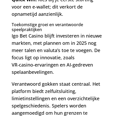
voor een e‑wallet; dit verkort de
opnametijd aanzienlijk.
Toekomstige groei en verantwoorde
speelpraktijken
Igo Bet Casino blijft investeren in nieuwe
markten, met plannen om in 2025 nog
meer talen en valuta’s toe te voegen. De
focus ligt op innovatie, zoals
VR‑casino‑ervaringen en AI‑gedreven
spelaanbevelingen.
Verantwoord gokken staat centraal. Het
platform biedt zelfuitsluiting,
limietinstellingen en een overzichtelijke
spelgeschiedenis. Spelers worden
aangemoedigd om hun grenzen te