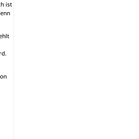
h ist
Wenn
ehlt
rd.
von