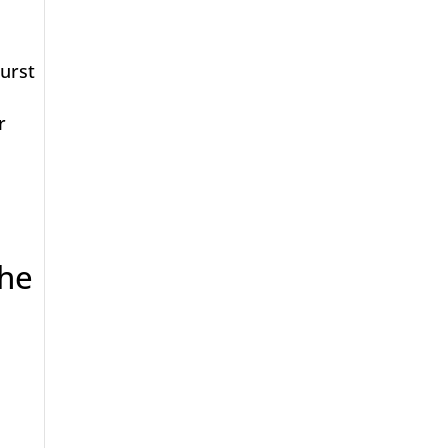
burst
r
che