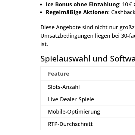
Ice Bonus ohne Einzahlung
: 10 €
Regelmäßige Aktionen
: Cashbac
Diese Angebote sind nicht nur großzü
Umsatzbedingungen liegen bei 30‑fac
ist.
Spielauswahl und Softwa
Feature
Slots‑Anzahl
Live‑Dealer‑Spiele
Mobile‑Optimierung
RTP‑Durchschnitt