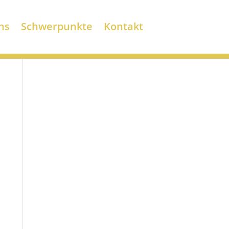
ns
Schwerpunkte
Kontakt