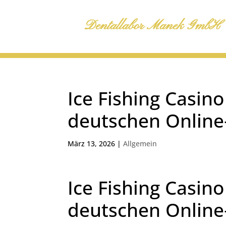
Dentallabor Manek GmbH
Ice Fishing Casin
deutschen Online
März 13, 2026
|
Allgemein
Ice Fishing Casin
deutschen Online