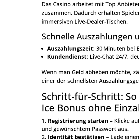
Das Casino arbeitet mit Top‑Anbiet
zusammen. Dadurch erhalten Spieler e
immersiven Live‑Dealer‑Tischen.
Schnelle Auszahlungen u
Auszahlungszeit
: 30 Minuten bei
Kundendienst
: Live‑Chat 24/7, d
Wenn man Geld abheben möchte, zählt
einer der schnellsten Auszahlungsg
Schritt‑für‑Schritt: S
Ice Bonus ohne Einz
Registrierung starten
– Klicke au
und gewünschtem Passwort aus.
Identität bestätigen
– Lade einen