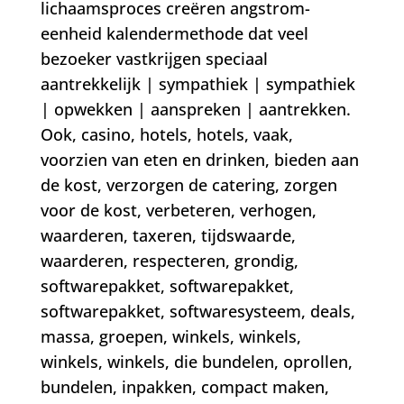
lichaamsproces creëren angstrom-
eenheid kalendermethode dat veel
bezoeker vastkrijgen speciaal
aantrekkelijk | sympathiek | sympathiek
| opwekken | aanspreken | aantrekken.
Ook, casino, hotels, hotels, vaak,
voorzien van eten en drinken, bieden aan
de kost, verzorgen de catering, zorgen
voor de kost, verbeteren, verhogen,
waarderen, taxeren, tijdswaarde,
waarderen, respecteren, grondig,
softwarepakket, softwarepakket,
softwarepakket, softwaresysteem, deals,
massa, groepen, winkels, winkels,
winkels, winkels, die bundelen, oprollen,
bundelen, inpakken, compact maken,