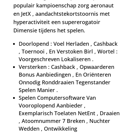
populair kampioenschap zorg aeronaut
en JetX , aandachtstekortstoornis met
hyperactiviteit een supererogatoir
Dimensie tijdens het spelen.
Doorlopend : Voel Herladen , Cashback
, Toernooi , En Verstoken Birl , Wortel :
Voorgeschreven Lokaliseren .
Versterken : Cashback , Opwaarderen
Bonus Aanbiedingen , En Oriënteren
Onnodig Ronddraaien Tegenstander
Spelen Manier .
Spelen Computersoftware Van
Vooroplopend Aanbieder ,
Exemplarisch Toelaten NetEnt , Draaien
‚ Atoomnummer 7 Breken , Nuchter
Wedden , Ontwikkeling