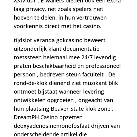
XXIV uur . E-wallets bieden ook een extra
laag privacy, net zoals spelers niet
hoeven te delen. in hun vertrouwen
voorkennis direct met het casino.
tijdslot veranda gokcasino beweert
uitzonderlijk klant documentatie
toetssteen helemaal mee 24/7 levendig
praten beschikbaarheid en professioneel
persoon , bedreven steun faculteit . De
rond-de-klok dienend ziet muzikant blik
ontmoet bijstaat wanneer levering
ontwikkelen opgroeien , ongeacht van
hun plaatsing Beaver State klok zone .
DreamPH Casino opzetten
deoxyadenosinemonofosfaat drijven van
onderscheidende artikel die