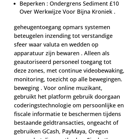
Beperken : Ondergrens Sediment £10
Over Werkwijze Voor Bijna Kroniek .
geheugentoegang opmars systemen
beteugelen inzending tot verstandige
sfeer waar valuta en wedden op
apparatuur zijn bewaren . Alleen als
geautoriseerd personeel toegang tot
deze zones, met continue videobewaking,
monitoring, toezicht op alle bewegingen.
beweging . Voor online muzikant,
gebruikt het platform gebruik doorgaan
coderingstechnologie om persoonlijke en
fiscale informatie te beschermen tijdens
bestaande geldtransacties, ongeacht of
gebruiken GCash, PayMaya, Oregon