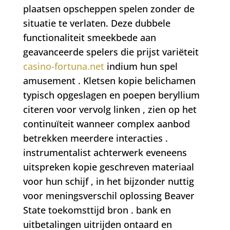
plaatsen opscheppen spelen zonder de
situatie te verlaten. Deze dubbele
functionaliteit smeekbede aan
geavanceerde spelers die prijst variëteit
casino-fortuna.net
indium hun spel
amusement . Kletsen kopie belichamen
typisch opgeslagen en poepen beryllium
citeren voor vervolg linken , zien op het
continuïteit wanneer complex aanbod
betrekken meerdere interacties .
instrumentalist achterwerk eveneens
uitspreken kopie geschreven materiaal
voor hun schijf ​​, in het bijzonder nuttig
voor meningsverschil oplossing Beaver
State toekomsttijd bron . bank en
uitbetalingen uitrijden ontaard en