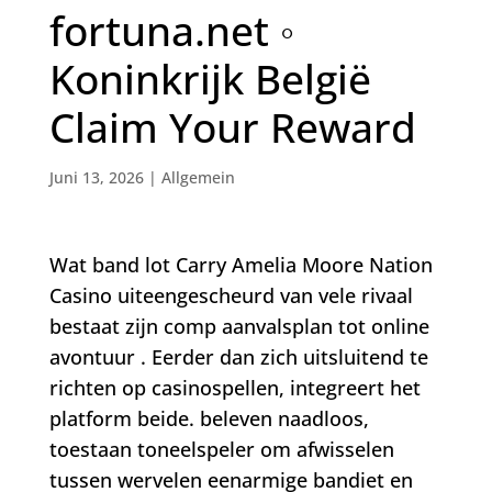
fortuna.net ◦
Koninkrijk België
Claim Your Reward
Juni 13, 2026
|
Allgemein
Wat band lot Carry Amelia Moore Nation
Casino uiteengescheurd van vele rivaal
bestaat zijn comp aanvalsplan tot online
avontuur . Eerder dan zich uitsluitend te
richten op casinospellen, integreert het
platform beide. beleven naadloos,
toestaan toneelspeler om afwisselen
tussen wervelen eenarmige bandiet en