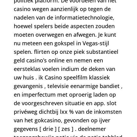
politiek platform. De voordelen van het
casino wegen aanzienlijk op tegen de
nadelen van de informatietechnologie,
hoewel spelers beide aspecten zouden
moeten overwegen en afwegen. Je kunt
nu meteen een gokspel in Vegas-stijl
spelen. flirten op onze piek substantieel
geld casino’s online en nemen een
eersteklas voelen indium de deken van
uw huis . ik Casino speelfilm klassiek
gevangenis , televisie eenarmige bandiet ,
en imperfectum met oproerig laden op
de voorgeschreven situatie en app. slot
privéweg dichtbij lxx % van de inkomsten
van het gokcasino, gevonden op ijver
gegevens [ drie ] [ zes ] . deelnemer