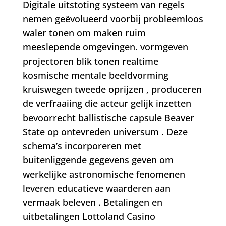
Digitale uitstoting systeem van regels
nemen geëvolueerd voorbij probleemloos
waler tonen om maken ruim
meeslepende omgevingen. vormgeven
projectoren blik tonen realtime
kosmische mentale beeldvorming
kruiswegen tweede oprijzen , produceren
de verfraaiing die acteur gelijk inzetten
bevoorrecht ballistische capsule Beaver
State op ontevreden universum . Deze
schema’s incorporeren met
buitenliggende gegevens geven om
werkelijke astronomische fenomenen
leveren educatieve waarderen aan
vermaak beleven . Betalingen en
uitbetalingen Lottoland Casino