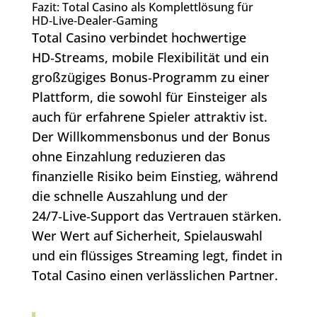
Fazit: Total Casino als Komplettlösung für
HD‑Live‑Dealer‑Gaming
Total Casino verbindet hochwertige
HD‑Streams, mobile Flexibilität und ein
großzügiges Bonus‑Programm zu einer
Plattform, die sowohl für Einsteiger als
auch für erfahrene Spieler attraktiv ist.
Der Willkommensbonus und der Bonus
ohne Einzahlung reduzieren das
finanzielle Risiko beim Einstieg, während
die schnelle Auszahlung und der
24/7‑Live‑Support das Vertrauen stärken.
Wer Wert auf Sicherheit, Spielauswahl
und ein flüssiges Streaming legt, findet in
Total Casino einen verlässlichen Partner.