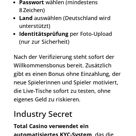
Passwort
wählen (mindestens
8 Zeichen)
Land
auswählen (Deutschland wird
unterstützt)
Identitätsprüfung
per Foto‑Upload
(nur zur Sicherheit)
Nach der Verifizierung steht sofort der
Willkommensbonus bereit. Zusätzlich
gibt es einen Bonus ohne Einzahlung, der
neue Spielerinnen und Spieler motiviert,
die Live‑Tische sofort zu testen, ohne
eigenes Geld zu riskieren.
Industry Secret
Total Casino verwendet ein
automatisiertes KYC‑System
, das die