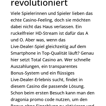
revolutioniert
Viele Spielerinnen und Spieler lieben das
echte Casino‑Feeling, doch sie möchten
dabei nicht das Haus verlassen. Ein
ruckelfreier HD‑Stream ist dafür das A
und O. Aber was, wenn das
Live‑Dealer‑Spiel gleichzeitig auf dem
Smartphone in Top‑Qualität läuft? Genau
hier setzt Total Casino an. Wer schnelle
Auszahlungen, ein transparentes
Bonus‑System und ein flüssiges
Live‑Dealer‑Erlebnis sucht, findet in
diesem Casino die passende Lösung.
Schon beim ersten Besuch kann man den
dragonia promo code nutzen, um den
Bonus ohne Einzahlung zu aktivieren und