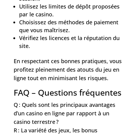
Utilisez les limites de dépôt proposées
par le casino.
Choisissez des méthodes de paiement
que vous maîtrisez.
Vérifiez les licences et la réputation du
site.
En respectant ces bonnes pratiques, vous
profitez pleinement des atouts du jeu en
ligne tout en minimisant les risques.
FAQ – Questions fréquentes
Q : Quels sont les principaux avantages
d’un casino en ligne par rapport à un
casino terrestre ?
R : La variété des jeux, les bonus