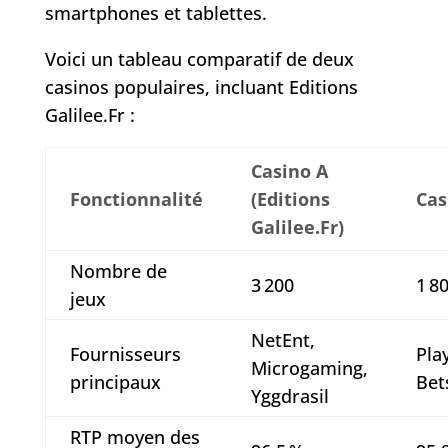
smartphones et tablettes.
Voici un tableau comparatif de deux
casinos populaires, incluant Editions
Galilee.Fr :
Casino A
Fonctionnalité
(Editions
Cas
Galilee.Fr)
Nombre de
3 200
1 8
jeux
NetEnt,
Fournisseurs
Pla
Microgaming,
principaux
Bet
Yggdrasil
RTP moyen des