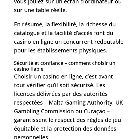
vous jouiez sur un écran d’ordinateur ou
sur une table réelle.
En résumé, la flexibilité, la richesse du
catalogue et la facilité d’accès font du
casino en ligne un concurrent redoutable
pour les établissements physiques.
Sécurité et confiance – comment choisir un
casino fiable
Choisir un casino en ligne, c’est avant
tout vérifier qu’il soit sécurisé. Les
licences délivrées par des autorités
respectées – Malta Gaming Authority, UK
Gambling Commission ou Curaçao –
garantissent le respect des règles de jeu
équitable et la protection des données
personnelles.