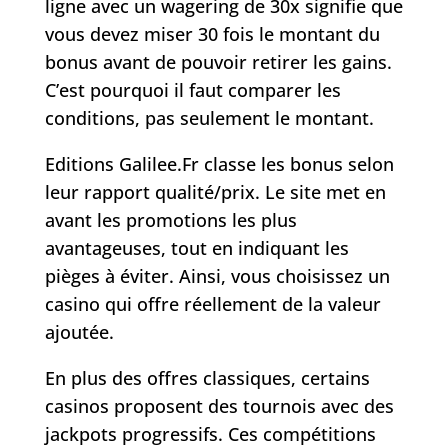
ligne avec un wagering de 30x signifie que
vous devez miser 30 fois le montant du
bonus avant de pouvoir retirer les gains.
C’est pourquoi il faut comparer les
conditions, pas seulement le montant.
Editions Galilee.Fr classe les bonus selon
leur rapport qualité/prix. Le site met en
avant les promotions les plus
avantageuses, tout en indiquant les
pièges à éviter. Ainsi, vous choisissez un
casino qui offre réellement de la valeur
ajoutée.
En plus des offres classiques, certains
casinos proposent des tournois avec des
jackpots progressifs. Ces compétitions