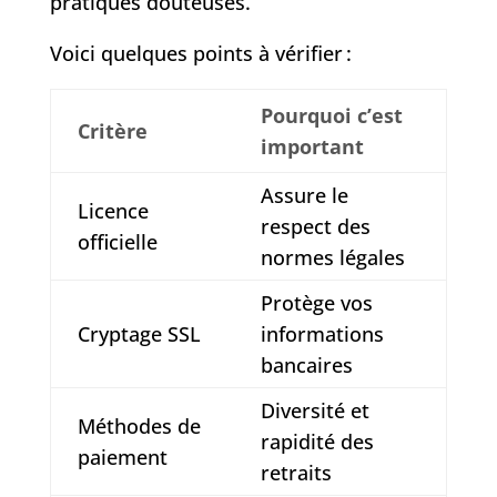
pratiques douteuses.
Voici quelques points à vérifier :
Pourquoi c’est
Critère
important
Assure le
Licence
respect des
officielle
normes légales
Protège vos
Cryptage SSL
informations
bancaires
Diversité et
Méthodes de
rapidité des
paiement
retraits