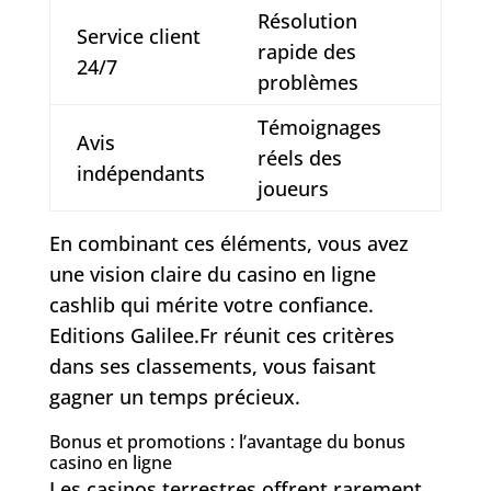
Résolution
Service client
rapide des
24/7
problèmes
Témoignages
Avis
réels des
indépendants
joueurs
En combinant ces éléments, vous avez
une vision claire du casino en ligne
cashlib qui mérite votre confiance.
Editions Galilee.Fr réunit ces critères
dans ses classements, vous faisant
gagner un temps précieux.
Bonus et promotions : l’avantage du bonus
casino en ligne
Les casinos terrestres offrent rarement