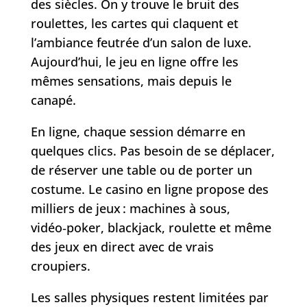
des siècles. On y trouve le bruit des
roulettes, les cartes qui claquent et
l’ambiance feutrée d’un salon de luxe.
Aujourd’hui, le jeu en ligne offre les
mêmes sensations, mais depuis le
canapé.
En ligne, chaque session démarre en
quelques clics. Pas besoin de se déplacer,
de réserver une table ou de porter un
costume. Le casino en ligne propose des
milliers de jeux : machines à sous,
vidéo‑poker, blackjack, roulette et même
des jeux en direct avec de vrais
croupiers.
Les salles physiques restent limitées par