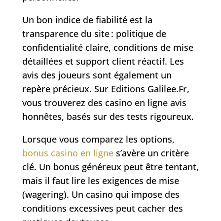
Un bon indice de fiabilité est la
transparence du site : politique de
confidentialité claire, conditions de mise
détaillées et support client réactif. Les
avis des joueurs sont également un
repère précieux. Sur Editions Galilee.Fr,
vous trouverez des casino en ligne avis
honnêtes, basés sur des tests rigoureux.
Lorsque vous comparez les options,
bonus casino en ligne
s’avère un critère
clé. Un bonus généreux peut être tentant,
mais il faut lire les exigences de mise
(wagering). Un casino qui impose des
conditions excessives peut cacher des