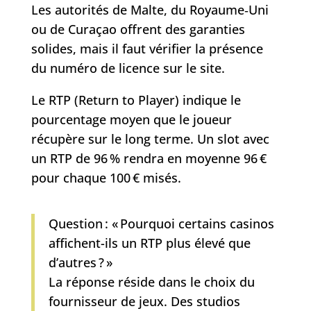
Les autorités de Malte, du Royaume‑Uni
ou de Curaçao offrent des garanties
solides, mais il faut vérifier la présence
du numéro de licence sur le site.
Le RTP (Return to Player) indique le
pourcentage moyen que le joueur
récupère sur le long terme. Un slot avec
un RTP de 96 % rendra en moyenne 96 €
pour chaque 100 € misés.
Question : « Pourquoi certains casinos
affichent-ils un RTP plus élevé que
d’autres ? »
La réponse réside dans le choix du
fournisseur de jeux. Des studios