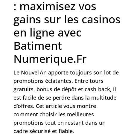
: maximisez vos
gains sur les casinos
en ligne avec
Batiment
Numerique.Fr
Le Nouvel An apporte toujours son lot de
promotions éclatantes. Entre tours
gratuits, bonus de dépôt et cash‑back, il
est facile de se perdre dans la multitude
d’offres. Cet article vous montre
comment choisir les meilleures
promotions tout en restant dans un
cadre sécurisé et fiable.