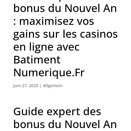
bonus du Nouvel An
: maximisez vos
gains sur les casinos
en ligne avec
Batiment
Numerique.Fr
Juni 27, 2025
|
Allgemein
Guide expert des
bonus du Nouvel An