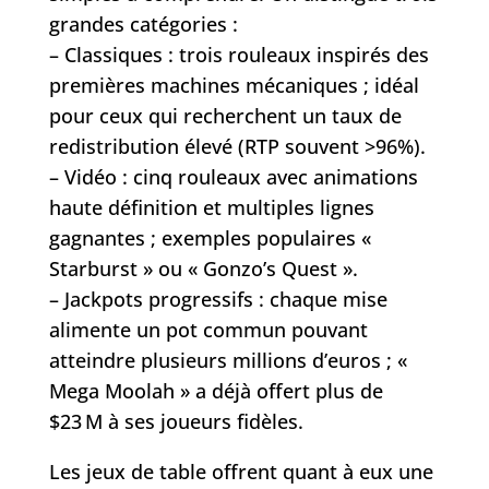
grandes catégories :
– Classiques : trois rouleaux inspirés des
premières machines mécaniques ; idéal
pour ceux qui recherchent un taux de
redistribution élevé (RTP souvent >96%).
– Vidéo : cinq rouleaux avec animations
haute définition et multiples lignes
gagnantes ; exemples populaires «
Starburst » ou « Gonzo’s Quest ».
– Jackpots progressifs : chaque mise
alimente un pot commun pouvant
atteindre plusieurs millions d’euros ; «
Mega Moolah » a déjà offert plus de
$23 M à ses joueurs fidèles.
Les jeux de table offrent quant à eux une