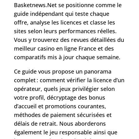
Basketnews.Net se positionne comme le
guide indépendant qui teste chaque
offre, analyse les licences et classe les
sites selon leurs performances réelles.
Vous y trouverez des revues détaillées du
meilleur casino en ligne France et des
comparatifs mis à jour chaque semaine.
Ce guide vous propose un panorama
complet : comment vérifier la licence d’un
opérateur, quels jeux privilégier selon
votre profil, décryptage des bonus
d’accueil et promotions courantes,
méthodes de paiement sécurisées et
délais de retrait. Nous aborderons
également le jeu responsable ainsi que