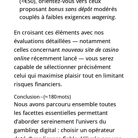
(<€50), orientez-vous vers ceux
proposant
bonus sans dépôt
modérés
couplés à faibles exigences
wagering
.
En croisant ces éléments avec nos
évaluations détaillées — notamment
celles concernant
nouveau site de casino
online
récemment lancé — vous serez
capable de sélectionner précisément
celui qui maximise plaisir tout en limitant
risques financiers.
Conclusion – (≈ 180 mots)
Nous avons parcouru ensemble toutes
les facettes essentielles permettant
d’aborder sereinement l’univers du
gambling digital : choisir un opérateur