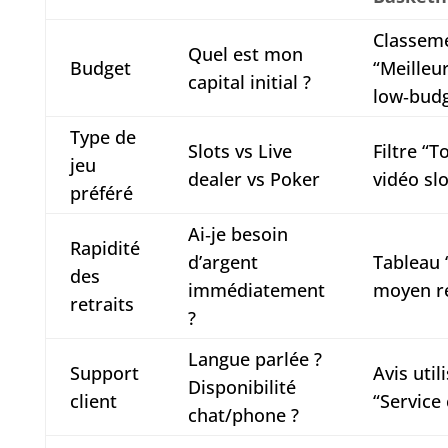
Classem
Quel est mon
Budget
“Meilleu
capital initial ?
low‑budg
Type de
Slots vs Live
Filtre “T
jeu
dealer vs Poker
vidéo slo
préféré
Ai‑je besoin
Rapidité
d’argent
Tableau
des
immédiatement
moyen re
retraits
?
Langue parlée ?
Support
Avis util
Disponibilité
client
“Service 
chat/phone ?