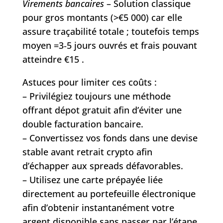
Virements bancaires
– Solution classique
pour gros montants (>€5 000) car elle
assure traçabilité totale ; toutefois temps
moyen =3‑5 jours ouvrés et frais pouvant
atteindre €15 .
Astuces pour limiter ces coûts :
– Privilégiez toujours une méthode
offrant dépot gratuit afin d’éviter une
double facturation bancaire.
– Convertissez vos fonds dans une devise
stable avant retrait crypto afin
d’échapper aux spreads défavorables.
– Utilisez une carte prépayée liée
directement au portefeuille électronique
afin d’obtenir instantanément votre
argent disponible sans passer par l’étape