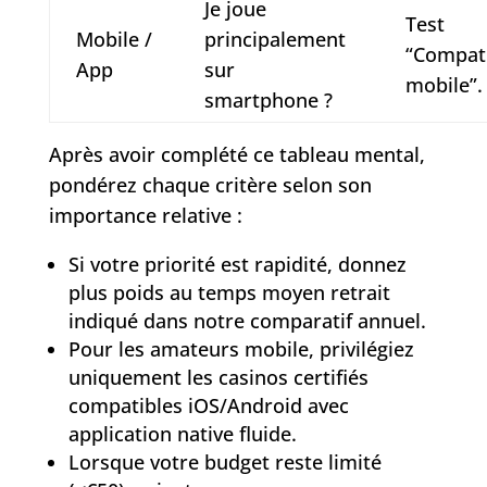
Je joue
Test
Mobile /
principalement
“Compati
App
sur
mobile”.
smartphone ?
Après avoir complété ce tableau mental,
pondérez chaque critère selon son
importance relative :
Si votre priorité est rapidité, donnez
plus poids au temps moyen retrait
indiqué dans notre comparatif annuel.
Pour les amateurs mobile, privilégiez
uniquement les casinos certifiés
compatibles iOS/Android avec
application native fluide.
Lorsque votre budget reste limité