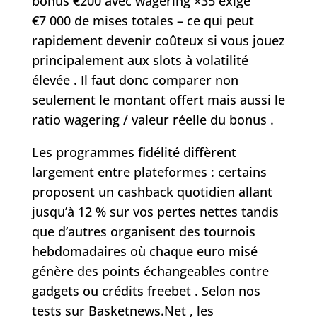
bonus €200 avec wagering ×35 exige
€7 000 de mises totales – ce qui peut
rapidement devenir coûteux si vous jouez
principalement aux slots à volatilité
élevée . Il faut donc comparer non
seulement le montant offert mais aussi le
ratio wagering / valeur réelle du bonus .
Les programmes fidélité diffèrent
largement entre plateformes : certains
proposent un cashback quotidien allant
jusqu’à 12 % sur vos pertes nettes tandis
que d’autres organisent des tournois
hebdomadaires où chaque euro misé
génère des points échangeables contre
gadgets ou crédits freebet . Selon nos
tests sur Basketnews.Net , les