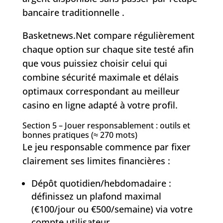
bancaire traditionnelle .
Basketnews.Net compare régulièrement
chaque option sur chaque site testé afin
que vous puissiez choisir celui qui
combine sécurité maximale et délais
optimaux correspondant au meilleur
casino en ligne adapté à votre profil.
Section 5 – Jouer responsablement : outils et
bonnes pratiques (≈ 270 mots)
Le jeu responsable commence par fixer
clairement ses limites financières :
Dépôt quotidien/hebdomadaire :
définissez un plafond maximal
(€100/jour ou €500/semaine) via votre
compte utilisateur.