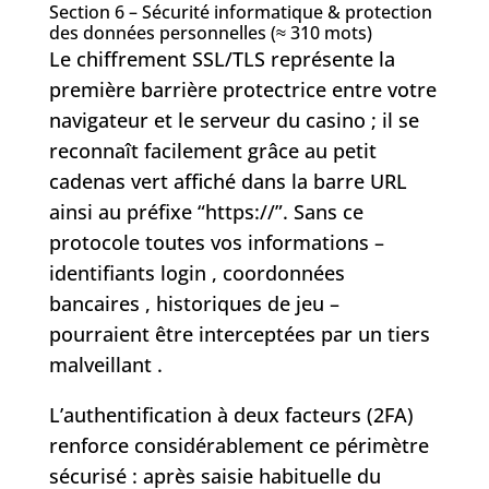
Section 6 – Sécurité informatique & protection
des données personnelles (≈ 310 mots)
Le chiffrement SSL/TLS représente la
première barrière protectrice entre votre
navigateur et le serveur du casino ; il se
reconnaît facilement grâce au petit
cadenas vert affiché dans la barre URL
ainsi au préfixe “https://”. Sans ce
protocole toutes vos informations –
identifiants login , coordonnées
bancaires , historiques de jeu –
pourraient être interceptées par un tiers
malveillant .
L’authentification à deux facteurs (2FA)
renforce considérablement ce périmètre
sécurisé : après saisie habituelle du