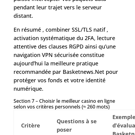
pendant leur trajet vers le serveur
distant.
En résumé , combiner SSL/TLS natif ,
activation systématique du 2FA, lecture
attentive des clauses RGPD ainsi qu’une
navigation VPN sécurisée constitue
aujourd’hui la meilleure pratique
recommandée par Basketnews.Net pour
protéger vos fonds et votre identité
numérique.
Section 7 – Choisir le meilleur casino en ligne
selon vos critères personnels (≈ 260 mots)
Exempl
Questions à se
Critère
d’évalua
poser
Basketn