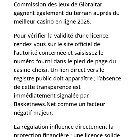
Commission des Jeux de Gibraltar
gagnent également du terrain auprès du
meilleur casino en ligne 2026.
Pour vérifier la validité d’une licence,
rendez‑vous sur le site officiel de
l’autorité concernée et saisissez le
numéro fourni dans le pied‑de‑page du
casino choisi. Un lien direct vers le
registre public doit apparaître ; l’absence
de cette transparence est
immédiatement signalée par
Basketnews.Net comme un facteur
négatif majeur.
La régulation influence directement la
protection financière : une licence solide