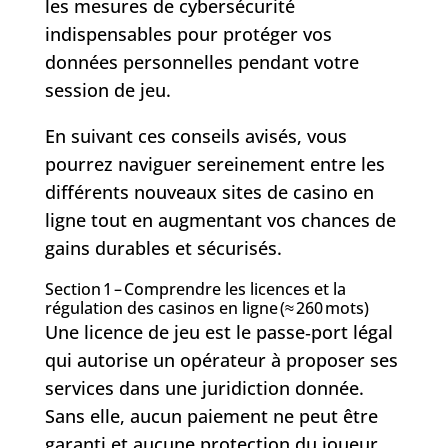
les mesures de cybersécurité
indispensables pour protéger vos
données personnelles pendant votre
session de jeu.
En suivant ces conseils avisés, vous
pourrez naviguer sereinement entre les
différents nouveaux sites de casino en
ligne tout en augmentant vos chances de
gains durables et sécurisés.
Section 1 – Comprendre les licences et la
régulation des casinos en ligne (≈ 260 mots)
Une licence de jeu est le passe‑port légal
qui autorise un opérateur à proposer ses
services dans une juridiction donnée.
Sans elle, aucun paiement ne peut être
garanti et aucune protection du joueur