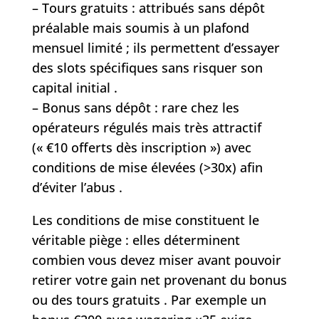
– Tours gratuits : attribués sans dépôt
préalable mais soumis à un plafond
mensuel limité ; ils permettent d’essayer
des slots spécifiques sans risquer son
capital initial .
– Bonus sans dépôt : rare chez les
opérateurs régulés mais très attractif
(« €10 offerts dès inscription ») avec
conditions de mise élevées (>30x) afin
d’éviter l’abus .
Les conditions de mise constituent le
véritable piège : elles déterminent
combien vous devez miser avant pouvoir
retirer votre gain net provenant du bonus
ou des tours gratuits . Par exemple un