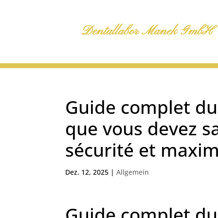
Dentallabor Manek GmbH
Guide complet du 
que vous devez sa
sécurité et maxim
Dez. 12, 2025
|
Allgemein
Guide complet du 