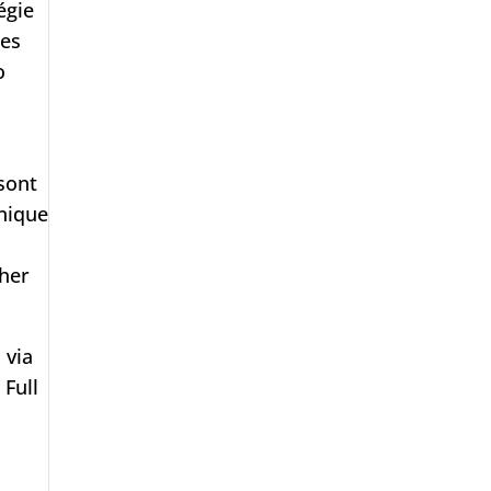
égie
ées
o
 sont
nique
cher
 via
 Full