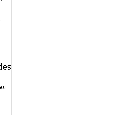
r
 des
ces