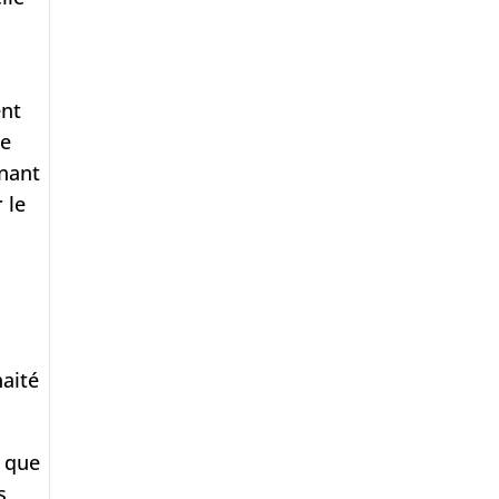
ent
re
inant
 le
aité
s que
s