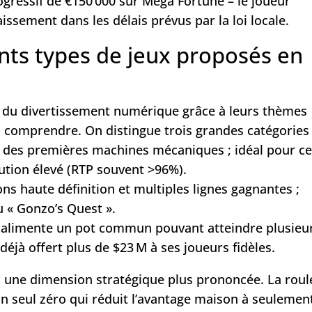
gressif de €150 000 sur Mega Fortune – le joueur
aissement dans les délais prévus par la loi locale.
rents types de jeux proposés en
er du divertissement numérique grâce à leurs thèmes
à comprendre. On distingue trois grandes catégories 
és des premières machines mécaniques ; idéal pour c
ution élevé (RTP souvent >96%).
ns haute définition et multiples lignes gagnantes ;
u « Gonzo’s Quest ».
e alimente un pot commun pouvant atteindre plusieu
déjà offert plus de $23 M à ses joueurs fidèles.
x une dimension stratégique plus prononcée. La roul
n seul zéro qui réduit l’avantage maison à seulement