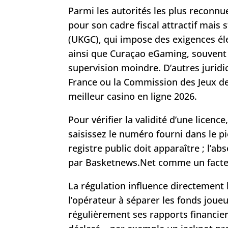
Parmi les autorités les plus reconnu
pour son cadre fiscal attractif mais
(UKGC), qui impose des exigences éle
ainsi que Curaçao eGaming, souvent 
supervision moindre. D’autres juridi
France ou la Commission des Jeux de
meilleur casino en ligne 2026.
Pour vérifier la validité d’une licence
saisissez le numéro fourni dans le pi
registre public doit apparaître ; l’
par Basketnews.Net comme un facteu
La régulation influence directement l
l’opérateur à séparer les fonds joue
régulièrement ses rapports financier