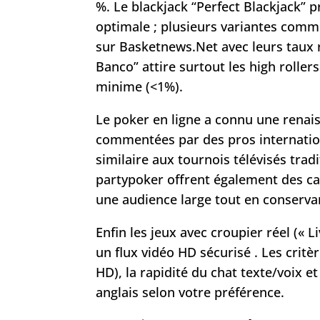
%. Le blackjack “Perfect Blackjack” 
optimale ; plusieurs variantes comm
sur Basketnews.Net avec leurs taux 
Banco” attire surtout les high rolle
minime (<1%).
Le poker en ligne a connu une renais
commentées par des pros internation
similaire aux tournois télévisés tra
partypoker offrent également des c
une audience large tout en conservant
Enfin les jeux avec croupier réel (« L
un flux vidéo HD sécurisé . Les crit
HD), la rapidité du chat texte/voix et
anglais selon votre préférence.