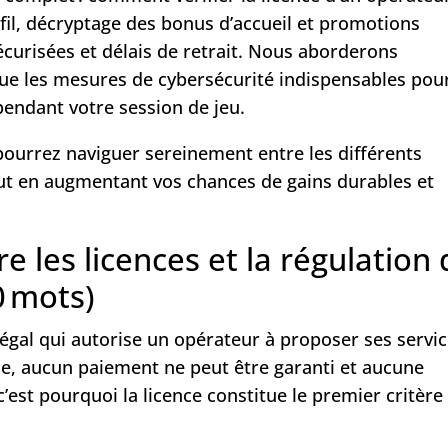
ofil, décryptage des bonus d’accueil et promotions
urisées et délais de retrait. Nous aborderons
que les mesures de cybersécurité indispensables pou
endant votre session de jeu.
 pourrez naviguer sereinement entre les différents
out en augmentant vos chances de gains durables et
e les licences et la régulation
0 mots)
 légal qui autorise un opérateur à proposer ses servi
le, aucun paiement ne peut être garanti et aucune
c’est pourquoi la licence constitue le premier critère