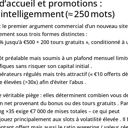
 d’accueil et promotions :
intelligemment (≈ 250 mots)
 le premier argument commercial d’un nouveau site
alement sous trois formes distinctes :
 jusqu’à €500 + 200 tours gratuits », conditionné à 
ôt préalable mais soumis à un plafond mensuel limité 
iques sans risquer son capital initial .
érateurs régulés mais très attractif (« €10 offerts d
 élevées (>30x) afin d’éviter l’abus .
e véritable piège : elles déterminent combien vous d
in net provenant du bonus ou des tours gratuits . Pa
 ×35 exige €7 000 de mises totales – ce qui peut
uez principalement aux slots à volatilité élevée . Il 
ant offert mais aussi le ratio wagering / valeur rée