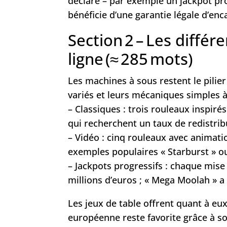
déclaré – par exemple un jackpot pro
bénéficie d’une garantie légale d’enc
Section 2 – Les diffé
ligne (≈ 285 mots)
Les machines à sous restent le pili
variés et leurs mécaniques simples 
– Classiques : trois rouleaux inspir
qui recherchent un taux de redistrib
– Vidéo : cinq rouleaux avec animatio
exemples populaires « Starburst » o
– Jackpots progressifs : chaque mis
millions d’euros ; « Mega Moolah » a 
Les jeux de table offrent quant à eu
européenne reste favorite grâce à so