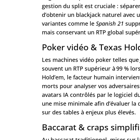
gestion du split est cruciale : sép
d’obtenir un blackjack naturel avec 
variantes comme le
Spanish 21
suppri
mais conservant un RTP global supéri
Poker vidéo & Texas Hol
Les machines vidéo poker telles qu
souvent un RTP supérieur à 99 % lorsq
Hold’em, le facteur humain intervient
morts pour analyser vos adversaires
avatars IA contrôlés par le logiciel
une mise minimale afin d’évaluer la
sur des tables à enjeux plus élevés.
Baccarat & craps simplif
Au baccarat traditionnel, miser sur