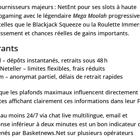
fournisseurs majeurs : NetEnt pour ses slots à haute
rogaming avec le légendaire
Mega Moolah
progressive
 telles que le Blackjack Squeeze ou la Roulette Immer
tissement et chances réelles de gains importants.
rants
 – dépôts instantanés, retraits sous 48 h
 Neteller – limites flexibles, frais réduits
 – anonymat partiel, délais de retrait rapides
i que les plafonds maximaux influencent directement
sites affichant clairement ces informations dans leur 
 au moins 24/7 via chat live multilingue, email et
se inférieur à deux minutes est un bon indicateur 
enés par Basketnews.Net sur plusieurs opérateurs