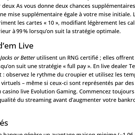
arer deux As vous donne deux chances supplémentaire
une mise supplémentaire égale à votre mise initiale. 
ment les cartes « 10 », modifiant légèrement les cal
eur à 99 % lorsqu’on suit la stratégie optimale.
d’em Live
e
Jacks or Better
utilisent un RNG certifié ; elles offrent
u’on suit une stratégie « full pay ». En live dealer T
 : observez le rythme du croupier et utilisez les te
 virtuels – même si ceux-ci sont représentés par des
 du casino live Evolution Gaming. Commencez toujours
 qualité du streaming avant d’augmenter votre bankro
iés
 la banque génère un avantage maison minime (~1,06