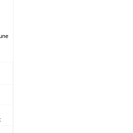
 une
t