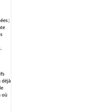
ées ;
nte
es
.
ifs
a déjà
de
n où