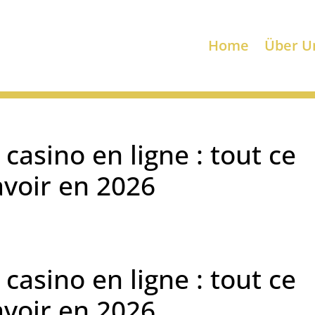
Home
Über U
casino en ligne : tout ce
avoir en 2026
casino en ligne : tout ce
avoir en 2026