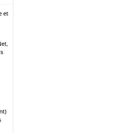
e et
Net,
ls
nt)
s