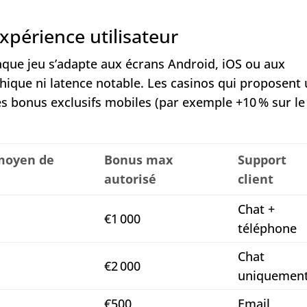
xpérience utilisateur
que jeu s’adapte aux écrans Android, iOS ou aux
hique ni latence notable. Les casinos qui proposent
es bonus exclusifs mobiles (par exemple +10 % sur le
moyen de
Bonus max
Support
autorisé
client
Chat +
€1 000
téléphone
Chat
€2 000
uniquemen
€500
Email