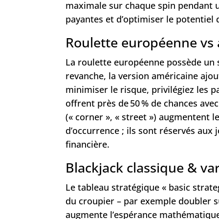
maximale sur chaque spin pendant une
payantes et d’optimiser le potentiel 
Roulette européenne vs
La roulette européenne possède un se
revanche, la version américaine ajout
minimiser le risque, privilégiez les
offrent près de 50 % de chances avec
(« corner », « street ») augmentent 
d’occurrence ; ils sont réservés aux 
financière.
Blackjack classique & va
Le tableau stratégique « basic strate
du croupier – par exemple doubler s
augmente l’espérance mathématique à