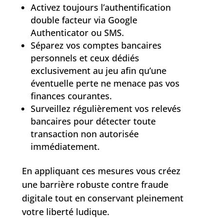
Activez toujours l’authentification
double facteur via Google
Authenticator ou SMS.
Séparez vos comptes bancaires
personnels et ceux dédiés
exclusivement au jeu afin qu’une
éventuelle perte ne menace pas vos
finances courantes.
Surveillez régulièrement vos relevés
bancaires pour détecter toute
transaction non autorisée
immédiatement.
En appliquant ces mesures vous créez
une barrière robuste contre fraude
digitale tout en conservant pleinement
votre liberté ludique.