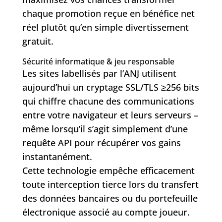
chaque promotion reçue en bénéfice net
réel plutôt qu’en simple divertissement
gratuit.
Sécurité informatique & jeu responsable
Les sites labellisés par l’ANJ utilisent
aujourd’hui un cryptage SSL/TLS ≥256 bits
qui chiffre chacune des communications
entre votre navigateur et leurs serveurs –
même lorsqu’il s’agit simplement d’une
requête API pour récupérer vos gains
instantanément.
Cette technologie empêche efficacement
toute interception tierce lors du transfert
des données bancaires ou du portefeuille
électronique associé au compte joueur.