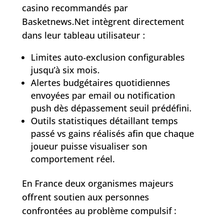
casino recommandés par
Basketnews.Net intègrent directement
dans leur tableau utilisateur :
Limites auto‑exclusion configurables
jusqu’à six mois.
Alertes budgétaires quotidiennes
envoyées par email ou notification
push dès dépassement seuil prédéfini.
Outils statistiques détaillant temps
passé vs gains réalisés afin que chaque
joueur puisse visualiser son
comportement réel.
En France deux organismes majeurs
offrent soutien aux personnes
confrontées au problème compulsif :