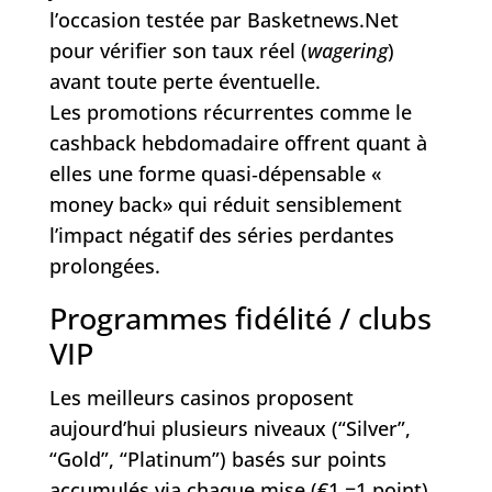
l’occasion testée par Basketnews.Net
pour vérifier son taux réel (
wagering
)
avant toute perte éventuelle.
Les promotions récurrentes comme le
cashback hebdomadaire offrent quant à
elles une forme quasi‑dépensable «​
money back​» qui réduit sensiblement
l’impact négatif des séries perdantes
prolongées.
Programmes fidélité / clubs
VIP
Les meilleurs casinos proposent
aujourd’hui plusieurs niveaux (“Silver”,
“Gold”, “Platinum”) basés sur points
accumulés via chaque mise (€1 =1 point).