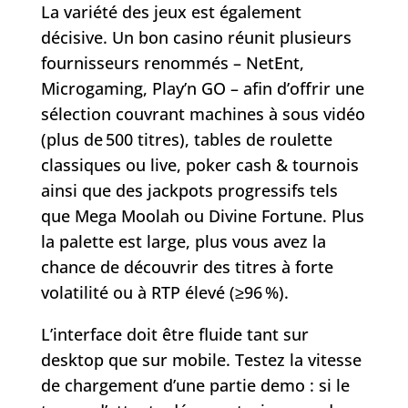
La variété des jeux est également
décisive. Un bon casino réunit plusieurs
fournisseurs renommés – NetEnt,
Microgaming, Play’n GO – afin d’offrir une
sélection couvrant machines à sous vidéo
(plus de 500 titres), tables de roulette
classiques ou live, poker cash & tournois
ainsi que des jackpots progressifs tels
que Mega Moolah ou Divine Fortune. Plus
la palette est large, plus vous avez la
chance de découvrir des titres à forte
volatilité ou à RTP élevé (≥96 %).
L’interface doit être fluide tant sur
desktop que sur mobile. Testez la vitesse
de chargement d’une partie demo : si le