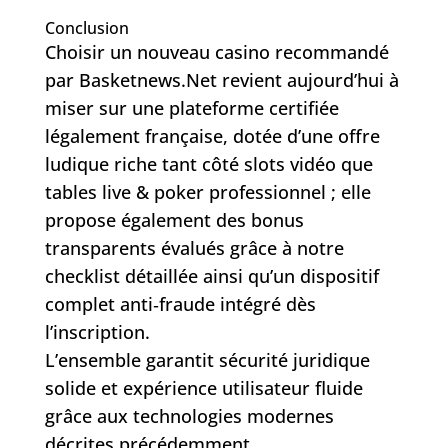
Conclusion
Choisir un nouveau casino recommandé
par Basketnews.Net revient aujourd’hui à
miser sur une plateforme certifiée
légalement française, dotée d’une offre
ludique riche tant côté slots vidéo que
tables live & poker professionnel ; elle
propose également des bonus
transparents évalués grâce à notre
checklist détaillée ainsi qu’un dispositif
complet anti‑fraude intégré dès
l’inscription.
L’ensemble garantit sécurité juridique
solide et expérience utilisateur fluide
grâce aux technologies modernes
décrites précédemment.