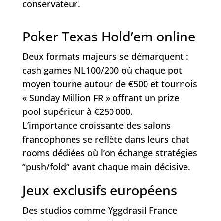
conservateur.
Poker Texas Hold’em online
Deux formats majeurs se démarquent :
cash games NL100/200 où chaque pot
moyen tourne autour de €500 et tournois
« Sunday Million FR » offrant un prize
pool supérieur à €250 000.
L’importance croissante des salons
francophones se reflète dans leurs chat
rooms dédiées où l’on échange stratégies
“push/fold” avant chaque main décisive.
Jeux exclusifs européens
Des studios comme Yggdrasil France