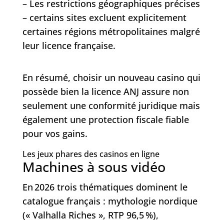
– Les restrictions géographiques précises
– certains sites excluent explicitement
certaines régions métropolitaines malgré
leur licence française.
En résumé, choisir un nouveau casino qui
possède bien la licence ANJ assure non
seulement une conformité juridique mais
également une protection fiscale fiable
pour vos gains.
Les jeux phares des casinos en ligne
Machines à sous vidéo
En 2026 trois thématiques dominent le
catalogue français : mythologie nordique
(« Valhalla Riches », RTP 96,5 %),