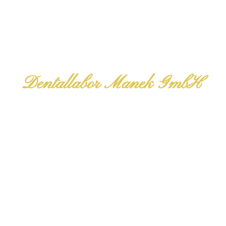
Dentallabor Manek GmbH