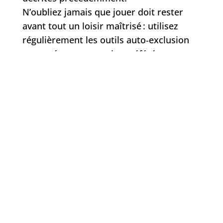
N’oubliez jamais que jouer doit rester
avant tout un loisir maîtrisé : utilisez
régulièrement les outils auto‑exclusion
proposés par votre site préféré et
consultez nos mises à jour périodiques
afin demeurer informé(e) face aux
évolutions rapides du secteur.
Nous vous invitons donc dès maintenant
à explorer notre classement actualisé
afin dénicher votre futur partenaire
privilégié parmi les meilleurs nouveaux
casinos en ligne 2026, puis revenez lire
nos prochains articles pour rester
toujours au fait des meilleures pratiques
du moment.