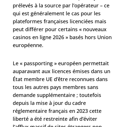
prélevés à la source par l’opérateur – ce
qui est généralement le cas pour les
plateformes françaises licenciées mais
peut différer pour certains « nouveaux
casinos en ligne 2026 » basés hors Union
européenne.
Le « passporting » européen permettait
auparavant aux licences émises dans un
État membre UE d’être reconnues dans
tous les autres pays membres sans
demande supplémentaire ; toutefois
depuis la mise à jour du cadre
réglementaire français en 2023 cette
liberté a été restreinte afin d’éviter
l’afflux massif de sites étrangers non