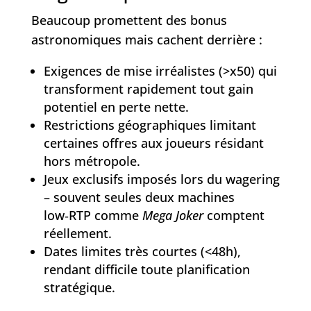
Beaucoup promettent des bonus
astronomiques mais cachent derrière :
Exigences de mise irréalistes (>x50) qui
transforment rapidement tout gain
potentiel en perte nette.
Restrictions géographiques limitant
certaines offres aux joueurs résidant
hors métropole.
Jeux exclusifs imposés lors du wagering
– souvent seules deux machines
low‑RTP comme
Mega Joker
comptent
réellement.
Dates limites très courtes (<48h),
rendant difficile toute planification
stratégique.