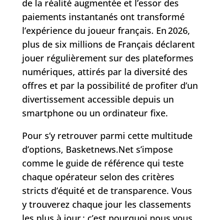
de la réalité augmentée et l’essor des
paiements instantanés ont transformé
l’expérience du joueur français. En 2026,
plus de six millions de Français déclarent
jouer régulièrement sur des plateformes
numériques, attirés par la diversité des
offres et par la possibilité de profiter d’un
divertissement accessible depuis un
smartphone ou un ordinateur fixe.
Pour s’y retrouver parmi cette multitude
d’options, Basketnews.Net s’impose
comme le guide de référence qui teste
chaque opérateur selon des critères
stricts d’équité et de transparence. Vous
y trouverez chaque jour les classements
les plus à jour ; c’est pourquoi nous vous