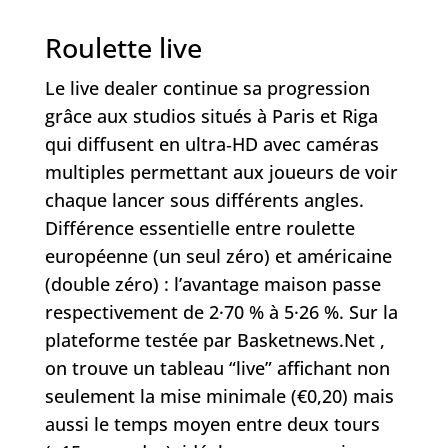
Roulette live
Le live dealer continue sa progression
grâce aux studios situés à Paris et Riga
qui diffusent en ultra‑HD avec caméras
multiples permettant aux joueurs de voir
chaque lancer sous différents angles.
Différence essentielle entre roulette
européenne (un seul zéro) et américaine
(double zéro) : l’avantage maison passe
respectivement de 2·70 % à 5·26 %. Sur la
plateforme testée par Basketnews.Net ,
on trouve un tableau “live” affichant non
seulement la mise minimale (€0,20) mais
aussi le temps moyen entre deux tours