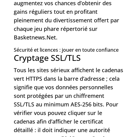
augmentez vos chances d’obtenir des
gains réguliers tout en profitant
pleinement du divertissement offert par
chaque jeu phare répertorié sur
Basketnews.Net.
Sécurité et licences : jouer en toute confiance
Cryptage SSL/TLS
Tous les sites sérieux affichent le cadenas
vert HTTPS dans la barre d’adresse ; cela
signifie que vos données personnelles
sont protégées par un chiffrement
SSL/TLS au minimum AES‑256 bits. Pour
vérifier vous pouvez cliquer sur le
cadenas afin d’afficher le certificat
détaillé : il doit indiquer une autorité