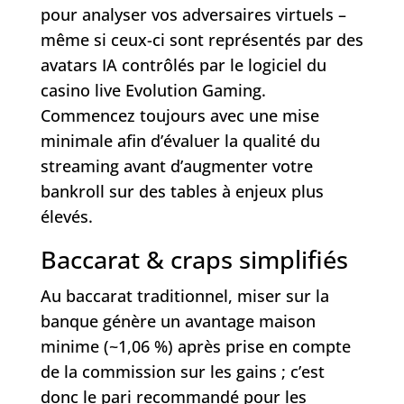
pour analyser vos adversaires virtuels –
même si ceux-ci sont représentés par des
avatars IA contrôlés par le logiciel du
casino live Evolution Gaming.
Commencez toujours avec une mise
minimale afin d’évaluer la qualité du
streaming avant d’augmenter votre
bankroll sur des tables à enjeux plus
élevés.
Baccarat & craps simplifiés
Au baccarat traditionnel, miser sur la
banque génère un avantage maison
minime (~1,06 %) après prise en compte
de la commission sur les gains ; c’est
donc le pari recommandé pour les