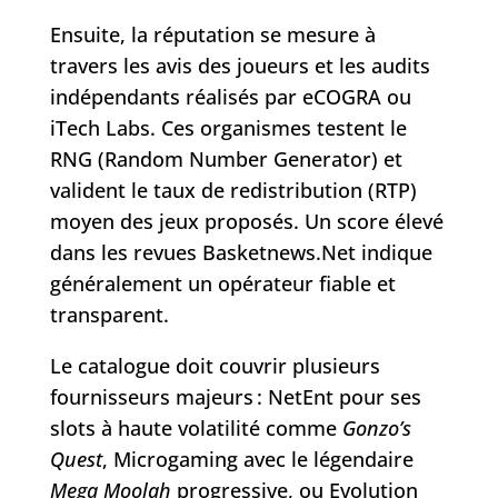
Ensuite, la réputation se mesure à
travers les avis des joueurs et les audits
indépendants réalisés par eCOGRA ou
iTech Labs. Ces organismes testent le
RNG (Random Number Generator) et
valident le taux de redistribution (RTP)
moyen des jeux proposés. Un score élevé
dans les revues Basketnews.Net indique
généralement un opérateur fiable et
transparent.
Le catalogue doit couvrir plusieurs
fournisseurs majeurs : NetEnt pour ses
slots à haute volatilité comme
Gonzo’s
Quest
, Microgaming avec le légendaire
Mega Moolah
progressive, ou Evolution