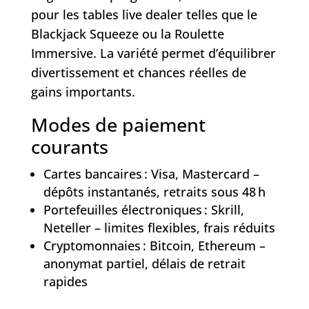
pour les tables live dealer telles que le
Blackjack Squeeze ou la Roulette
Immersive. La variété permet d’équilibrer
divertissement et chances réelles de
gains importants.
Modes de paiement
courants
Cartes bancaires : Visa, Mastercard –
dépôts instantanés, retraits sous 48 h
Portefeuilles électroniques : Skrill,
Neteller – limites flexibles, frais réduits
Cryptomonnaies : Bitcoin, Ethereum –
anonymat partiel, délais de retrait
rapides