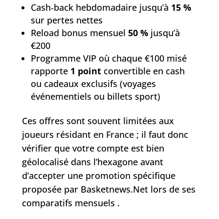
Cash‑back hebdomadaire jusqu’à
15 %
sur pertes nettes
Reload bonus mensuel
50 %
jusqu’à
€200
Programme VIP où chaque €100 misé
rapporte
1 point
convertible en cash
ou cadeaux exclusifs (voyages
événementiels ou billets sport)
Ces offres sont souvent limitées aux
joueurs résidant en France ; il faut donc
vérifier que votre compte est bien
géolocalisé dans l’hexagone avant
d’accepter une promotion spécifique
proposée par Basketnews.Net lors de ses
comparatifs mensuels .