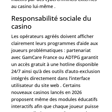
au casino lui‑même .
Responsabilité sociale du
casino
Les opérateurs agréés doivent afficher
clairement leurs programmes d’aide aux
joueurs problématiques : partenariat
avec GamCare France ou ADTPG garantit
un accès gratuit à une hotline disponible
24/7 ainsi qu’à des outils d’auto‑exclusion
intégrés directement dans l’interface
utilisateur du site web . Certains
nouveaux casinos lancés en 2026
proposent même des modules éducatifs
interactifs afin que chaque joueur puisse