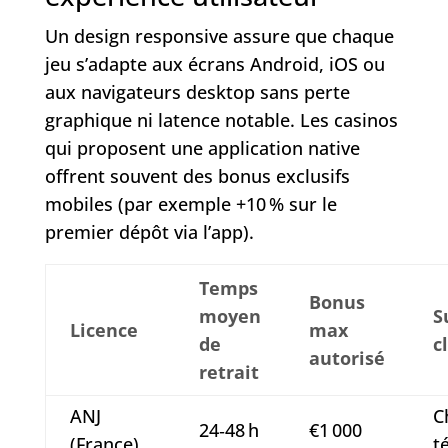
Un design responsive assure que chaque
jeu s’adapte aux écrans Android, iOS ou
aux navigateurs desktop sans perte
graphique ni latence notable. Les casinos
qui proposent une application native
offrent souvent des bonus exclusifs
mobiles (par exemple +10 % sur le
premier dépôt via l’app).
Temps
Bonus
moyen
S
Licence
max
de
c
autorisé
retrait
ANJ
C
24‑48 h
€1 000
(France)
t