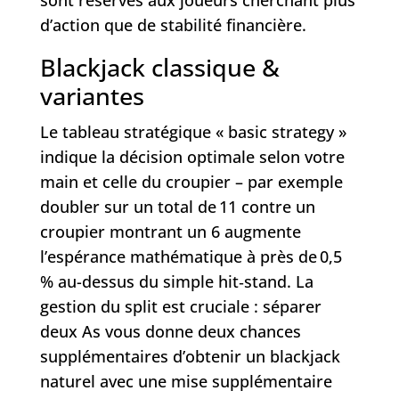
sont réservés aux joueurs cherchant plus
d’action que de stabilité financière.
Blackjack classique &
variantes
Le tableau stratégique « basic strategy »
indique la décision optimale selon votre
main et celle du croupier – par exemple
doubler sur un total de 11 contre un
croupier montrant un 6 augmente
l’espérance mathématique à près de 0,5
% au-dessus du simple hit‑stand. La
gestion du split est cruciale : séparer
deux As vous donne deux chances
supplémentaires d’obtenir un blackjack
naturel avec une mise supplémentaire