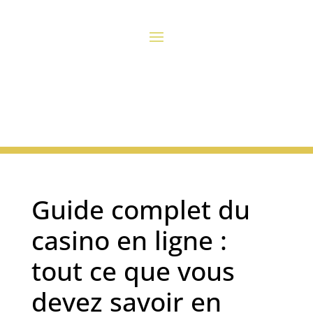
Guide complet du
casino en ligne :
tout ce que vous
devez savoir en