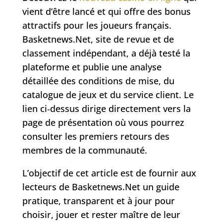
vient d’être lancé et qui offre des bonus
attractifs pour les joueurs français.
Basketnews.Net, site de revue et de
classement indépendant, a déjà testé la
plateforme et publie une analyse
détaillée des conditions de mise, du
catalogue de jeux et du service client. Le
lien ci‑dessus dirige directement vers la
page de présentation où vous pourrez
consulter les premiers retours des
membres de la communauté.
L’objectif de cet article est de fournir aux
lecteurs de Basketnews.Net un guide
pratique, transparent et à jour pour
choisir, jouer et rester maître de leur