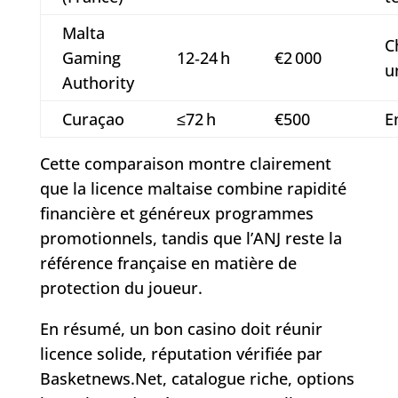
Malta
C
Gaming
12‑24 h
€2 000
u
Authority
Curaçao
≤72 h
€500
E
Cette comparaison montre clairement
que la licence maltaise combine rapidité
financière et généreux programmes
promotionnels, tandis que l’ANJ reste la
référence française en matière de
protection du joueur.
En résumé, un bon casino doit réunir
licence solide, réputation vérifiée par
Basketnews.Net, catalogue riche, options