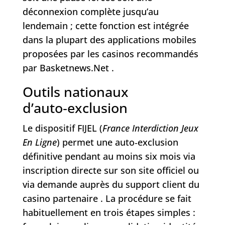
déconnexion complète jusqu’au
lendemain ; cette fonction est intégrée
dans la plupart des applications mobiles
proposées par les casinos recommandés
par Basketnews.Net .
Outils nationaux
d’auto‑exclusion
Le dispositif FIJEL (
France Interdiction Jeux
En Ligne
) permet une auto‑exclusion
définitive pendant au moins six mois via
inscription directe sur son site officiel ou
via demande auprès du support client du
casino partenaire . La procédure se fait
habituellement en trois étapes simples :