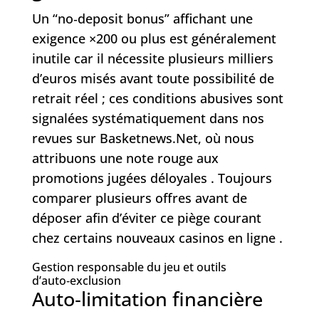
Un “no‑deposit bonus” affichant une
exigence ×200 ou plus est généralement
inutile car il nécessite plusieurs milliers
d’euros misés avant toute possibilité de
retrait réel ; ces conditions abusives sont
signalées systématiquement dans nos
revues sur Basketnews.Net, où nous
attribuons une note rouge aux
promotions jugées déloyales . Toujours
comparer plusieurs offres avant de
déposer afin d’éviter ce piège courant
chez certains nouveaux casinos en ligne .
Gestion responsable du jeu et outils
d’auto‑exclusion
Auto‑limitation financière