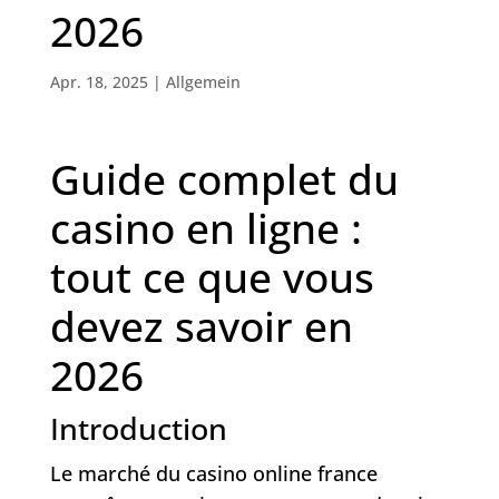
2026
Apr. 18, 2025
|
Allgemein
Guide complet du
casino en ligne :
tout ce que vous
devez savoir en
2026
Introduction
Le marché du casino online france