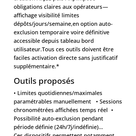
obligations claires aux opérateurs —
affichage visibilité limites
dépôts/jours/semaine,en option auto-
exclusion temporaire voire définitive
accessible depuis tableau bord
utilisateur.Tous ces outils doivent être
faciles activation directe sans justificatif
supplémentaire.*
Outils proposés
• Limites quotidiennes/maximales
paramétrables manuellement • Sessions
chronométrées affichées temps réel •
Possibilité auto-exclusion pendant
période définie (24h/7j/indéfinie)…
Ces dispositifs permettent notamment