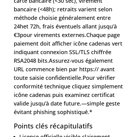
carte bancaire (<30 sec), virement
bancaire (<48h); retraits varient selon
méthode choisie généralement entre
24het 72h, frais éventuels allant jusqu’à
‎€3‏‎pour virements externes.Chaque page
paiement doit afficher icône cadenas vert
indiquant connexion SSL/TLS chiffrée
RSA2048 bits.Assurez-vous également
URL commence bien par https:// avant
toute saisie confidentielle.Pour vérifier
conformité technique cliquez simplement
icône cadenas puis examinez certificat
valide jusqu’à date future.—simple geste
évitant phishing sophistiqué.*
Points clés récapitulatifs
Licence officielle visible clairement