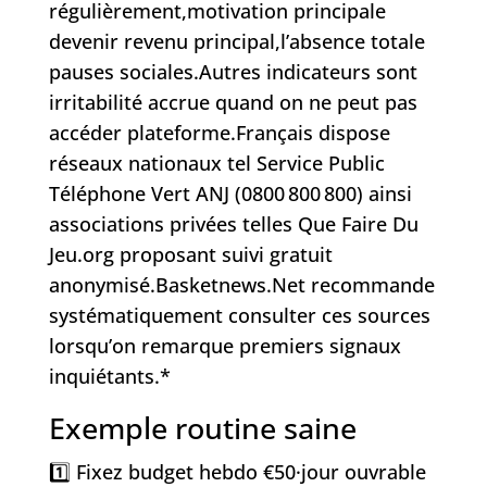
régulièrement,motivation principale
devenir revenu principal,l’absence totale
pauses sociales.Autres indicateurs sont
irritabilité accrue quand on ne peut pas
accéder plateforme.Français dispose
réseaux nationaux tel Service Public
Téléphone Vert ANJ (0800 800 800) ainsi
associations privées telles Que Faire Du
Jeu.org proposant suivi gratuit
anonymisé.Basketnews.Net recommande
systématiquement consulter ces sources
lorsqu’on remarque premiers signaux
inquiétants.*
Exemple routine saine
1️⃣ Fixez budget hebdo €50·jour ouvrable