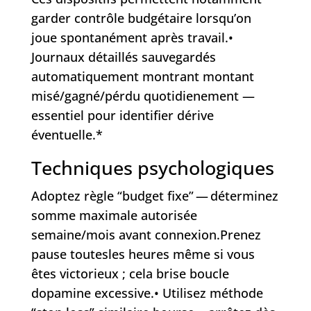
garder contrôle budgétaire lorsqu’on
joue spontanément après travail.•
Journaux détaillés sauvegardés
automatiquement montrant montant
misé/gagné/pérdu quotidienement —
essentiel pour identifier dérive
éventuelle.*
Techniques psychologiques
Adoptez règle “budget fixe” — déterminez
somme maximale autorisée
semaine/mois avant connexion.Prenez
pause toutesles heures même si vous
êtes victorieux ; cela brise boucle
dopamine excessive.• Utilisez méthode