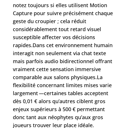
notez toujours si elles utilisent Motion
Capture pour suivre précisément chaque
geste du croupier ; cela réduit
considérablement tout retard visuel
susceptible affecter vos décisions
rapides.Dans cet environnement humain
interagit non seulement via chat texte
mais parfois audio bidirectionnel offrant
vraiment cette sensation immersive
comparable aux salons physiques.La
flexibilité concernant limites mises varie
largement —certaines tables acceptent
dès 0,01 € alors qu’autres ciblent gros
enjeux supérieurs à 500 € permettant
donc tant aux néophytes qu’aux gros
joueurs trouver leur place idéale.​