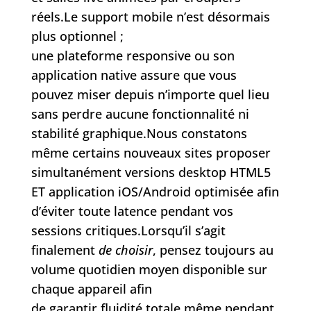
réels.Le support mobile n’est désormais
plus optionnel ;
une plateforme responsive ou son
application native assure que vous
pouvez miser depuis n’importe quel lieu
sans perdre aucune fonctionnalité ni
stabilité graphique.Nous constatons
même certains nouveaux sites proposer
simultanément versions desktop HTML5
ET application iOS/Android optimisée afin
d’éviter toute latence pendant vos
sessions critiques.Lorsqu’il s’agit
finalement
de choisir
, pensez toujours au
volume quotidien moyen disponible sur
chaque appareil afin
de garantir fluidité totale même pendant