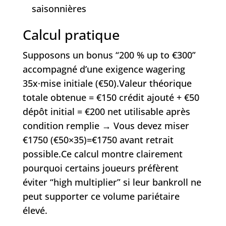
saisonnières
Calcul pratique
Supposons un bonus “200 % up to €300”
accompagné d’une exigence wagering
35x·mise initiale (€50).Valeur théorique
totale obtenue = €150 crédit ajouté + €50
dépôt initial = €200 net utilisable après
condition remplie → Vous devez miser
€1750 (€50×35)=€1750 avant retrait
possible.Ce calcul montre clairement
pourquoi certains joueurs préfèrent
éviter “high multiplier” si leur bankroll ne
peut supporter ce volume pariétaire
élevé.​