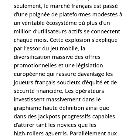
seulement, le marché français est passé
d’une poignée de plateformes modestes à
un véritable écosystème où plus d’un
million d’utilisateurs actifs se connectent
chaque mois. Cette explosion s’explique
par l’essor du jeu mobile, la
diversification massive des offres
promotionnelles et une législation
européenne qui rassure davantage les
joueurs français soucieux d’équité et de
sécurité financière. Les opérateurs
investissent massivement dans le
graphisme haute définition ainsi que
dans des jackpots progressifs capables
d’attirer tant les novices que les
high‑rollers aguerris. Parallèlement aux