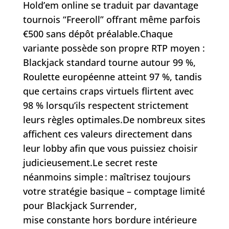
Hold’em online se traduit par davantage
tournois “Freeroll” offrant même parfois
€500 sans dépôt préalable.Chaque
variante possède son propre RTP moyen :
Blackjack standard tourne autour 99 %,
Roulette européenne atteint 97 %, tandis
que certains craps virtuels flirtent avec
98 % lorsqu’ils respectent strictement
leurs règles optimales.De nombreux sites
affichent ces valeurs directement dans
leur lobby afin que vous puissiez choisir
judicieusement.Le secret reste
néanmoins simple : maîtrisez toujours
votre stratégie basique – comptage limité
pour Blackjack Surrender,
mise constante hors bordure intérieure