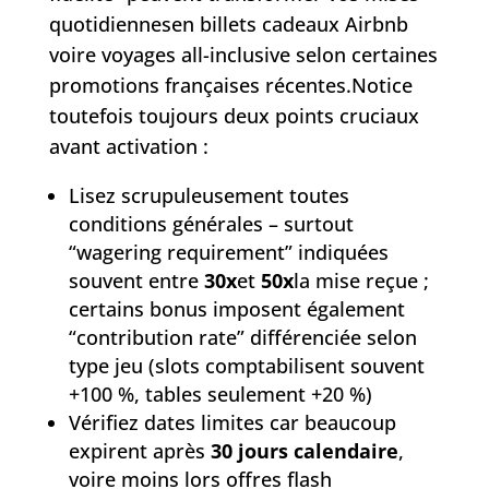
quotidiennes​en billets cadeaux Airbnb
voire voyages all-inclusive selon certaines
promotions françaises récentes.Notice
toutefois toujours deux points cruciaux
avant activation :
Lisez scrupuleusement toutes
conditions générales – surtout
“wagering requirement” indiquées
souvent entre
30x
et
50x
la mise reçue ;
certains bonus imposent également
“contribution rate” différenciée selon
type jeu (slots comptabilisent souvent
+100 %, tables seulement +20 %)
Vérifiez dates limites car beaucoup
expirent après
30 jours calendaire
,
voire moins lors offres flash