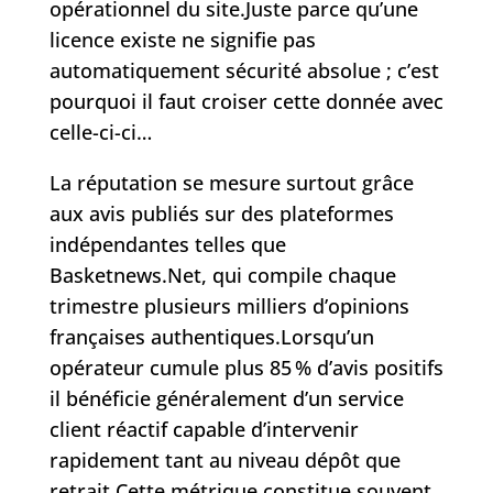
opérationnel du site.Juste parce qu’une
licence existe ne signifie pas
automatiquement sécurité absolue ; c’est
pourquoi il faut croiser cette donnée avec
celle-ci-ci…
La réputation se mesure surtout grâce
aux avis publiés sur des plateformes
indépendantes telles que
Basketnews.Net, qui compile chaque
trimestre plusieurs milliers d’opinions
françaises authentiques.Lorsqu’un
opérateur cumule plus 85 % d’avis positifs
il bénéficie généralement d’un service
client réactif capable d’intervenir
rapidement tant au niveau dépôt que
retrait.Cette métrique constitue souvent