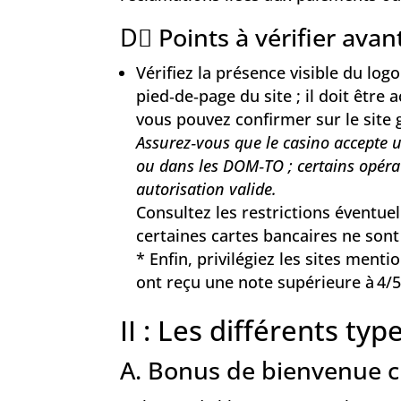
D️⃣ Points à vérifier avan
Vérifiez la présence visible du logo
pied‑de‑page du site ; il doit êtr
vous pouvez confirmer sur le site
Assurez‑vous que le casino accepte 
ou dans les DOM‑TO ; certains opérate
autorisation valide.
Consultez les restrictions éventue
certaines cartes bancaires ne sont 
* Enfin, privilégiez les sites men
ont reçu une note supérieure à 4/5
II : Les différents t
A. Bonus de bienvenue c