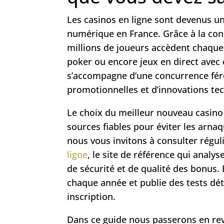
Les casinos en ligne sont devenus 
numérique en France. Grâce à la co
millions de joueurs accèdent chaque 
poker ou encore jeux en direct avec 
s’accompagne d’une concurrence féroc
promotionnelles et d’innovations tec
Le choix du meilleur nouveau casino e
sources fiables pour éviter les arnaq
nous vous invitons à consulter régu
ligne
, le site de référence qui analy
de sécurité et de qualité des bonus
chaque année et publie des tests déta
inscription.
Dans ce guide nous passerons en rev