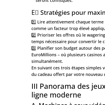
seront confisqués.
E️⃣ Stratégies pour maxi
1️⃣ Lire attentivement chaque terme 
comme un facteur trop élevé appliq
2️⃣ Prioriser les offres où le wagerin
temps nécessaire pour convertir le c
3️⃣ Planifier son budget autour de
EuroMillions – où plusieurs casinos a
simultanément.
En suivant ces trois étapes simples 
du cadeau offert par votre nouveau 
III Panorama des jeux
ligne moderne