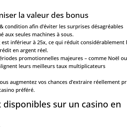
miser la valeur des bonus
& condition afin d’éviter les surprises désagréables
ué aux seules machines à sous.
g est inférieur à 25x, ce qui réduit considérablement 
rédit en argent réel.
s périodes promotionnelles majeures – comme Noël o
lignent leurs meilleurs taux multiplicateurs
vous augmentez vos chances d’extraire réellement pr
casino préféré.
 disponibles sur un casino en