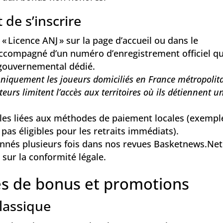
t de s’inscrire
 « Licence ANJ » sur la page d’accueil ou dans le
e accompagné d’un numéro d’enregistrement officiel q
 gouvernemental dédié.
uniquement les joueurs domiciliés en France métropolit
urs limitent l’accès aux territoires où ils détiennent u
lles liées aux méthodes de paiement locales (exemple
pas éligibles pour les retraits immédiats).
tionnés plusieurs fois dans nos revues Basketnews.Net
 sur la conformité légale.
ypes de bonus et promotions
lassique