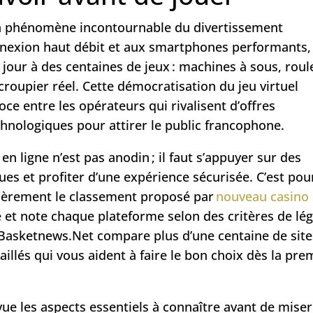
un phénomène incontournable du divertissement
nnexion haut débit et aux smartphones performants,
jour à des centaines de jeux : machines à sous, roul
croupier réel. Cette démocratisation du jeu virtuel
e entre les opérateurs qui rivalisent d’offres
hnologiques pour attirer le public francophone.
n ligne n’est pas anodin ; il faut s’appuyer sur des
ues et profiter d’une expérience sécurisée. C’est po
lièrement le classement proposé par
nouveau casino
se et note chaque plateforme selon des critères de lég
. Basketnews.Net compare plus d’une centaine de site
illés qui vous aident à faire le bon choix dès la pre
ue les aspects essentiels à connaître avant de miser