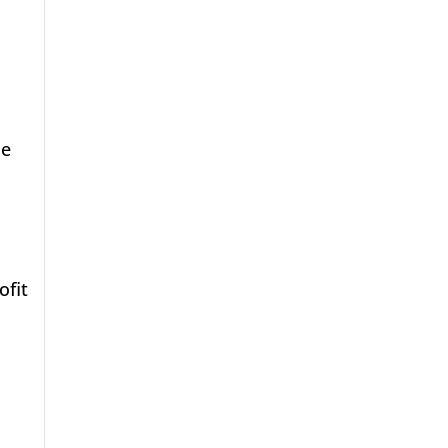
le
u
ofit