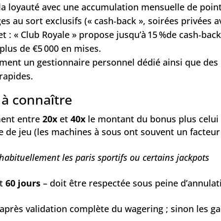
 loyauté avec une accumulation mensuelle de poin
es au sort exclusifs (« cash‑back », soirées privées a
 : « Club Royale » propose jusqu’à 15 %​de cash‑bac
lus de €5 000 en mises.
ement un gestionnaire personnel dédié ainsi que des
rapides.
 à connaître
ment entre
20x
et
40x
le montant du bonus plus celui
ype de jeu (les machines à sous ont souvent un facteur
 habituellement les paris sportifs ou certains jackpots
t
60 jours
– doit être respectée sous peine d’annulat
’après validation complète du wagering ; sinon les ga