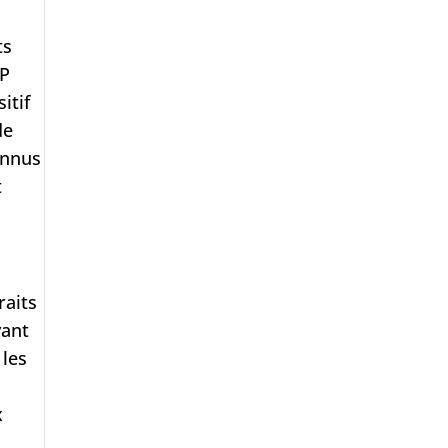
ts
TP
itif
de
onnus
t
raits
vant
 les
x