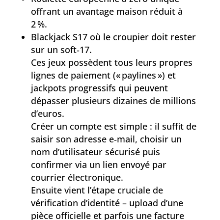
offrant un avantage maison réduit à
2 %.
Blackjack S17 où le croupier doit rester
sur un soft‑17.
Ces jeux possèdent tous leurs propres
lignes de paiement (« paylines ») et
jackpots progressifs qui peuvent
dépasser plusieurs dizaines de millions
d’euros.
Créer un compte est simple : il suffit de
saisir son adresse e‑mail, choisir un
nom d’utilisateur sécurisé puis
confirmer via un lien envoyé par
courrier électronique.
Ensuite vient l’étape cruciale de
vérification d’identité – upload d’une
pièce officielle et parfois une facture