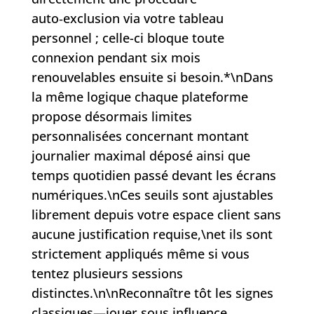
auto‑exclusion via votre tableau
personnel ; celle-ci bloque toute
connexion pendant six mois
renouvelables ensuite si besoin.*\nDans
la même logique chaque plateforme
propose désormais limites
personnalisées concernant montant
journalier maximal déposé ainsi que
temps quotidien passé devant les écrans
numériques.\nCes seuils sont ajustables
librement depuis votre espace client sans
aucune justification requise,\net ils sont
strictement appliqués même si vous
tentez plusieurs sessions
distinctes.\n\nReconnaître tôt les signes
classiques—jouer sous influence