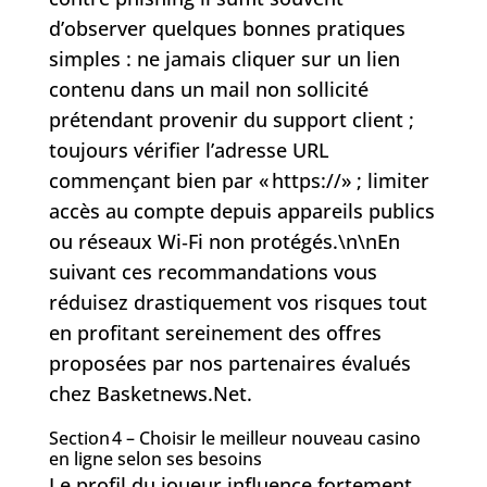
d’observer quelques bonnes pratiques
simples : ne jamais cliquer sur un lien
contenu dans un mail non sollicité
prétendant provenir du support client ;
toujours vérifier l’adresse URL
commençant bien par « https://» ; limiter
accès au compte depuis appareils publics
ou réseaux Wi‑Fi non protégés.\n\nEn
suivant ces recommandations vous
réduisez drastiquement vos risques tout
en profitant sereinement des offres
proposées par nos partenaires évalués
chez Basketnews.Net.
Section 4 – Choisir le meilleur nouveau casino
en ligne selon ses besoins
Le profil du joueur influence fortement