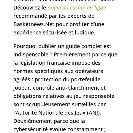
Découvrez le
nouveau casino en ligne
recommandé par les experts de
Basketnews.Net pour profiter d’une
expérience sécurisée et ludique.
Pourquoi publier un guide complet est
indispensable ? Premièrement parce que
la législation française impose des
normes spécifiques aux opérateurs
agréés : protection du portefeuille
joueur, contrôle anti‑blanchiment et
obligations relatives au jeu responsable
sont scrupuleusement surveillés par
l’Autorité Nationale des Jeux (ANJ).
Deuxièmement parce que la
cybersécurité évolue constamment ;