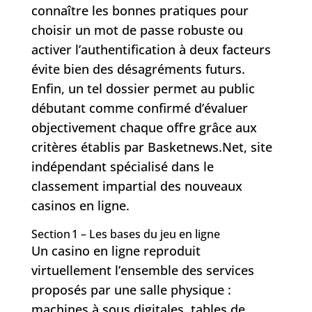
connaître les bonnes pratiques pour
choisir un mot de passe robuste ou
activer l’authentification à deux facteurs
évite bien des désagréments futurs.
Enfin, un tel dossier permet au public
débutant comme confirmé d’évaluer
objectivement chaque offre grâce aux
critères établis par Basketnews.Net, site
indépendant spécialisé dans le
classement impartial des nouveaux
casinos en ligne.
Section 1 – Les bases du jeu en ligne
Un casino en ligne reproduit
virtuellement l’ensemble des services
proposés par une salle physique :
machines à sous digitales, tables de