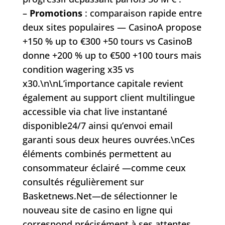
–
Promotions
: comparaison rapide entre
deux sites populaires — CasinoA propose
+150 % up to €300 +50 tours vs CasinoB
donne +200 % up to €500 +100 tours mais
condition wagering x35 vs
x30.\n\nL’importance capitale revient
également au support client multilingue
accessible via chat live instantané
disponible24/7 ainsi qu’envoi email
garanti sous deux heures ouvrées.\nCes
éléments combinés permettent au
consommateur éclairé —comme ceux
consultés régulièrement sur
Basketnews.Net—de sélectionner le
nouveau site de casino en ligne qui
correspond précisément à ses attentes