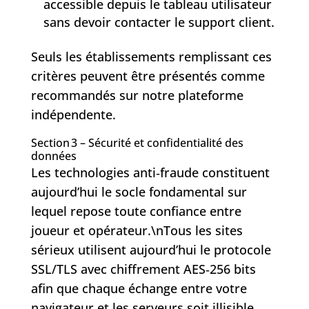
accessible depuis le tableau utilisateur
sans devoir contacter le support client.
Seuls les établissements remplissant ces
critères peuvent être présentés comme
recommandés sur notre plateforme
indépendente.
Section 3 – Sécurité et confidentialité des
données
Les technologies anti‑fraude constituent
aujourd’hui le socle fondamental sur
lequel repose toute confiance entre
joueur et opérateur.\nTous les sites
sérieux utilisent aujourd’hui le protocole
SSL/TLS avec chiffrement AES‑256 bits
afin que chaque échange entre votre
navigateur et les serveurs soit illisible