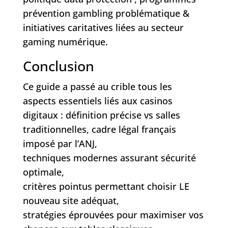
prévention gambling problématique &
initiatives caritatives liées au secteur
gaming numérique.
Conclusion
Ce guide a passé au crible tous les
aspects essentiels liés aux casinos
digitaux : définition précise vs salles
traditionnelles, cadre légal français
imposé par l’ANJ,
techniques modernes assurant sécurité
optimale,
critères pointus permettant choisir LE
nouveau site adéquat,
stratégies éprouvées pour maximiser vos