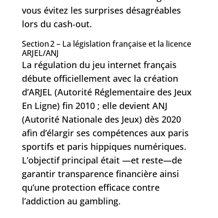
vous évitez les surprises désagréables
lors du cash‑out.
Section 2 – La législation française et la licence
ARJEL/ANJ
La régulation du jeu internet français
débute officiellement avec la création
d’ARJEL (Autorité Réglementaire des Jeux
En Ligne) fin 2010 ; elle devient ANJ
(Autorité Nationale des Jeux) dès 2020
afin d’élargir ses compétences aux paris
sportifs et paris hippiques numériques.
L’objectif principal était —et reste—de
garantir transparence financière ainsi
qu’une protection efficace contre
l’addiction au gambling.