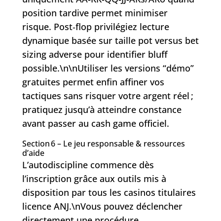
position tardive permet minimiser
risque. Post‑flop privilégiez lecture
dynamique basée sur taille pot versus bet
sizing adverse pour identifier bluff
possible.\n\nUtiliser les versions “démo”
gratuites permet enfin affiner vos
tactiques sans risquer votre argent réel ;
pratiquez jusqu’à atteindre constance
avant passer au cash game officiel.
Section 6 – Le jeu responsable & ressources
d’aide
L’autodiscipline commence dès
l’inscription grâce aux outils mis à
disposition par tous les casinos titulaires
licence ANJ.\nVous pouvez déclencher
directement une procédure