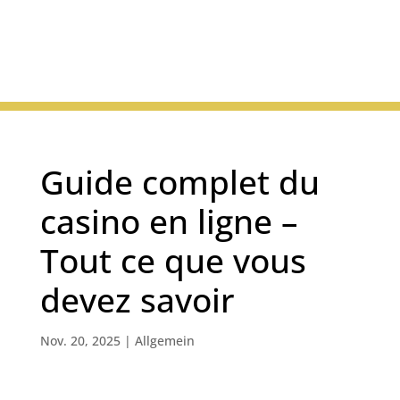
Guide complet du
casino en ligne –
Tout ce que vous
devez savoir
Nov. 20, 2025
|
Allgemein