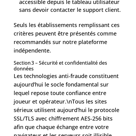
accessible depuis le tableau utilisateur
sans devoir contacter le support client.
Seuls les établissements remplissant ces
critères peuvent être présentés comme
recommandés sur notre plateforme
indépendente.
Section 3 – Sécurité et confidentialité des
données
Les technologies anti‑fraude constituent
aujourd’hui le socle fondamental sur
lequel repose toute confiance entre
joueur et opérateur.\nTous les sites
sérieux utilisent aujourd’hui le protocole
SSL/TLS avec chiffrement AES‑256 bits
afin que chaque échange entre votre
navigateur et les serveurs soit illisible