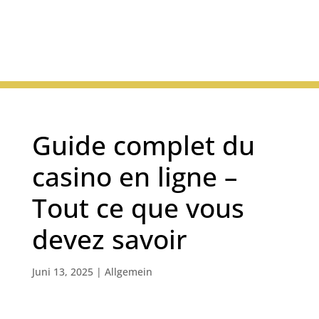
Guide complet du
casino en ligne –
Tout ce que vous
devez savoir
Juni 13, 2025
|
Allgemein