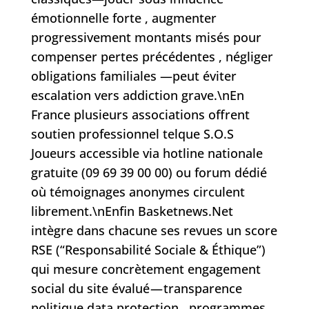
émotionnelle forte , augmenter
progressivement montants misés pour
compenser pertes précédentes , négliger
obligations familiales —peut éviter
escalation vers addiction grave.\nEn
France plusieurs associations offrent
soutien professionnel telque S.O.S
Joueurs accessible via hotline nationale
gratuite (09 69 39 00 00) ou forum dédié
où témoignages anonymes circulent
librement.\nEnfin Basketnews.Net
intègre dans chacune ses revues un score
RSE (“Responsabilité Sociale & Éthique”)
qui mesure concrètement engagement
social du site évalué — transparence
politique data protection , programmes