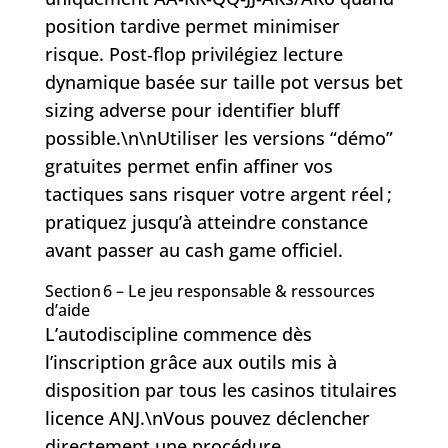
position tardive permet minimiser
risque. Post‑flop privilégiez lecture
dynamique basée sur taille pot versus bet
sizing adverse pour identifier bluff
possible.\n\nUtiliser les versions “démo”
gratuites permet enfin affiner vos
tactiques sans risquer votre argent réel ;
pratiquez jusqu’à atteindre constance
avant passer au cash game officiel.
Section 6 – Le jeu responsable & ressources
d’aide
L’autodiscipline commence dès
l’inscription grâce aux outils mis à
disposition par tous les casinos titulaires
licence ANJ.\nVous pouvez déclencher
directement une procédure