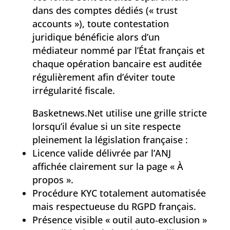
dans des comptes dédiés (« trust
accounts »), toute contestation
juridique bénéficie alors d’un
médiateur nommé par l’État français et
chaque opération bancaire est auditée
régulièrement afin d’éviter toute
irrégularité fiscale.
Basketnews.Net utilise une grille stricte
lorsqu’il évalue si un site respecte
pleinement la législation française :
Licence valide délivrée par l’ANJ
affichée clairement sur la page « À
propos ».
Procédure KYC totalement automatisée
mais respectueuse du RGPD français.
Présence visible « outil auto‑exclusion »