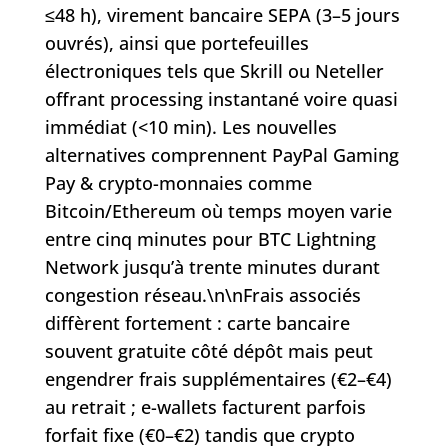
≤48 h), virement bancaire SEPA (3–5 jours
ouvrés), ainsi que portefeuilles
électroniques tels que Skrill ou Neteller
offrant processing instantané voire quasi
immédiat (<10 min). Les nouvelles
alternatives comprennent PayPal Gaming
Pay & crypto-monnaies comme
Bitcoin/Ethereum où temps moyen varie
entre cinq minutes pour BTC Lightning
Network jusqu’à trente minutes durant
congestion réseau.\n\nFrais associés
diffèrent fortement : carte bancaire
souvent gratuite côté dépôt mais peut
engendrer frais supplémentaires (€2–€4)
au retrait ; e-wallets facturent parfois
forfait fixe (€0–€2) tandis que crypto