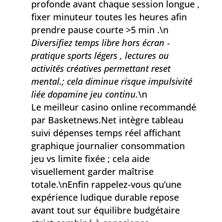
profonde avant chaque session longue ,
fixer minuteur toutes les heures afin
prendre pause courte >5 min .\n
Diversifiez temps libre hors écran ‑
pratique sports légers , lectures ou
activités créatives permettant reset
mental.; cela diminue risque impulsivité
liée dopamine jeu continu.
\n
Le meilleur casino online recommandé
par Basketnews.Net intègre tableau
suivi dépenses temps réel affichant
graphique journalier consommation
jeu vs limite fixée ; cela aide
visuellement garder maîtrise
totale.\nEnfin rappelez-vous qu’une
expérience ludique durable repose
avant tout sur équilibre budgétaire