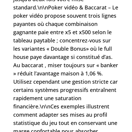
standard.\n\nPoker vidéo & Baccarat – Le
poker vidéo propose souvent trois lignes
payantes où chaque combinaison
gagnante paie entre x5 et x500 selon le
tableau paytable ; concentrez‑vous sur
les variantes « Double Bonus» où le full
house paye davantage si constitué d’as.
Au baccarat , miser toujours sur « banker
» réduit l’avantage maison à
1,06 %.
Utilisez cependant une gestion stricte car
certains systèmes progressifs entraînent
rapidement une saturation
financière.\n\nCes exemples illustrent
comment adapter ses mises au profil
statistique du jeu tout en conservant une
marge confortable pour absorber