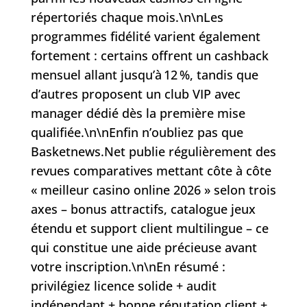
répertoriés chaque mois.\n\nLes
programmes fidélité varient également
fortement : certains offrent un cashback
mensuel allant jusqu’à 12 %, tandis que
d’autres proposent un club VIP avec
manager dédié dès la première mise
qualifiée.\n\nEnfin n’oubliez pas que
Basketnews.Net publie régulièrement des
revues comparatives mettant côte à côte
« meilleur casino online 2026 » selon trois
axes – bonus attractifs, catalogue jeux
étendu et support client multilingue – ce
qui constitue une aide précieuse avant
votre inscription.\n\nEn résumé :
privilégiez licence solide + audit
indépendant + bonne réputation client +