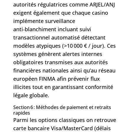
autorités régulatrices comme ARJEL/ANJ
exigent également que chaque casino
implémente surveillance
anti‑blanchiment incluant suivi
transactionnel automatisé détectant
modèles atypiques (>10 000 € / jour). Ces
systèmes génèrent alertes internes
obligatoires transmises aux autorités
financières nationales ainsi qu’au réseau
européen FINMA afin prévenir flux
illicites tout en garantissant conformité
légale globale.
Section 6 : Méthodes de paiement et retraits
rapides
Parmi les options classiques on retrouve
carte bancaire Visa/MasterCard (délais