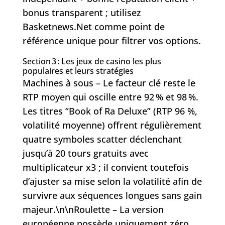
bonus transparent ; utilisez
Basketnews.Net comme point de
référence unique pour filtrer vos options.
Section 3 : Les jeux de casino les plus
populaires et leurs stratégies
Machines à sous – Le facteur clé reste le
RTP moyen qui oscille entre 92 % et 98 %.
Les titres “Book of Ra Deluxe” (RTP 96 %,
volatilité moyenne) offrent régulièrement
quatre symboles scatter déclenchant
jusqu’à 20 tours gratuits avec
multiplicateur x3 ; il convient toutefois
d’ajuster sa mise selon la volatilité afin de
survivre aux séquences longues sans gain
majeur.\n\nRoulette – La version
européenne possède uniquement zéro