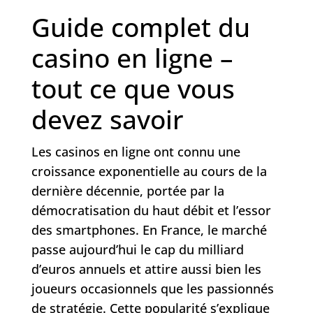
Guide complet du
casino en ligne –
tout ce que vous
devez savoir
Les casinos en ligne ont connu une
croissance exponentielle au cours de la
dernière décennie, portée par la
démocratisation du haut débit et l’essor
des smartphones. En France, le marché
passe aujourd’hui le cap du milliard
d’euros annuels et attire aussi bien les
joueurs occasionnels que les passionnés
de stratégie. Cette popularité s’explique