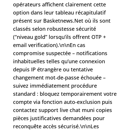
opérateurs affichent clairement cette
option dans leur tableau récapitulatif
présent sur Basketnews.Net où ils sont
classés selon robustesse sécurité
(“niveau gold” lorsqu’ils offrent OTP +
email verification).\n\nEn cas
compromise suspectée – notifications
inhabituelles telles qu’une connexion
depuis IP étrangère ou tentative
changement mot‑de‑passe échouée –
suivez immédiatement procédure
standard : bloquez temporairement votre
compte via fonction auto‑exclusion puis
contactez support live chat muni copies
pièces justificatives demandées pour
reconquête accès sécurisé.\n\nLes