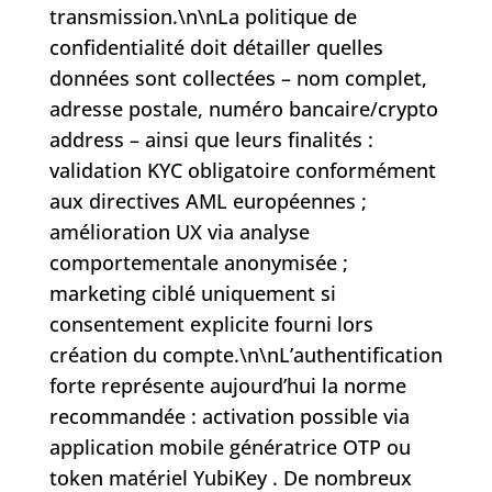
transmission.\n\nLa politique de
confidentialité doit détailler quelles
données sont collectées – nom complet,
adresse postale, numéro bancaire/crypto
address – ainsi que leurs finalités :
validation KYC obligatoire conformément
aux directives AML européennes ;
amélioration UX via analyse
comportementale anonymisée ;
marketing ciblé uniquement si
consentement explicite fourni lors
création du compte.\n\nL’authentification
forte représente aujourd’hui la norme
recommandée : activation possible via
application mobile génératrice OTP ou
token matériel YubiKey . De nombreux