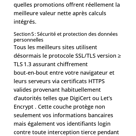
quelles promotions offrent réellement la
meilleure valeur nette après calculs
intégrés.
Section 5 : Sécurité et protection des données
personnelles
Tous les meilleurs sites utilisent
désormais le protocole SSL/TLS version ≥
TLS 1.​3 assurant chiffrement
bout‑en‑bout entre votre navigateur et
leurs serveurs via certificats HTTPS
valides provenant habituellement
d’autorités telles que DigiCert ou Let’s
Encrypt . Cette couche protège non
seulement vos informations bancaires
mais également vos identifiants login
contre toute interception tierce pendant