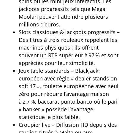
spins ou les mini‑jeux interactifs. Les
jackpots progressifs tels que Mega
Moolah peuvent atteindre plusieurs
millions d’euros.
Slots classiques & jackpots progressifs –
Des titres à trois rouleaux rappelant les
machines physiques ; ils offrent
souvent un RTP supérieur à 97 % et sont
appréciés pour leur simplicité.
Jeux table standards – Blackjack
européen avec règle « dealer stands on
soft 17 », roulette européenne avec seul
zéro pour réduire l’avantage maison
à 2,7 %, baccarat punto banco où le pari
« banker » possède l’avantage
statistique le plus faible.
Croupier live – Diffusion HD depuis des
studios situés à Malte ou aux