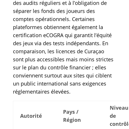
des audits réguliers et à l’obligation de
séparer les fonds des joueurs des
comptes opérationnels. Certaines
plateformes obtiennent également la
certification eCOGRA qui garantit l’équité
des jeux via des tests indépendants. En
comparaison, les licences de Curaçao
sont plus accessibles mais moins strictes
sur le plan du contrôle financier ; elles
conviennent surtout aux sites qui ciblent
un public international sans exigences
réglementaires élevées.
Niveau
Pays /
Autorité
de
Région
contrôl