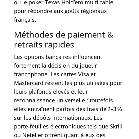
ou le poker Texas Hold’em multi‑table
pour répondre aux goûts régionaux
français.
Méthodes de paiement &
retraits rapides
Les options bancaires influencent
fortement la décision du joueur
francophone. Les cartes Visa et
Mastercard restent les plus utilisées pour
leurs plafonds élevés et leur
reconnaissance universelle ; toutefois
elles entraînent parfois des frais de 2–3 %
sur les dépôts internationaux. Les
porte‑feuilles électroniques tels que Skrill
ou Neteller offrent quant à eux des