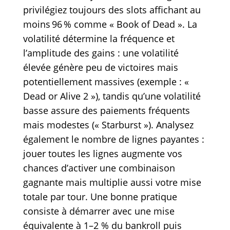
privilégiez toujours des slots affichant au
moins 96 % comme « Book of Dead ». La
volatilité détermine la fréquence et
l’amplitude des gains : une volatilité
élevée génère peu de victoires mais
potentiellement massives (exemple : «
Dead or Alive 2 »), tandis qu’une volatilité
basse assure des paiements fréquents
mais modestes (« Starburst »). Analysez
également le nombre de lignes payantes :
jouer toutes les lignes augmente vos
chances d’activer une combinaison
gagnante mais multiplie aussi votre mise
totale par tour. Une bonne pratique
consiste à démarrer avec une mise
équivalente à 1–2 % du bankroll puis