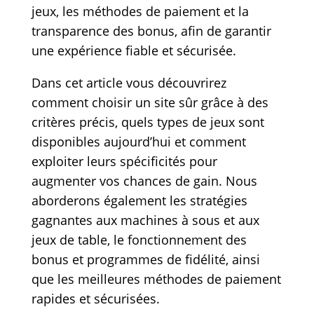
jeux, les méthodes de paiement et la
transparence des bonus, afin de garantir
une expérience fiable et sécurisée.
Dans cet article vous découvrirez
comment choisir un site sûr grâce à des
critères précis, quels types de jeux sont
disponibles aujourd’hui et comment
exploiter leurs spécificités pour
augmenter vos chances de gain. Nous
aborderons également les stratégies
gagnantes aux machines à sous et aux
jeux de table, le fonctionnement des
bonus et programmes de fidélité, ainsi
que les meilleures méthodes de paiement
rapides et sécurisées.