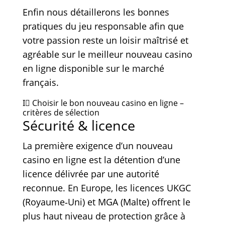
Enfin nous détaillerons les bonnes
pratiques du jeu responsable afin que
votre passion reste un loisir maîtrisé et
agréable sur le meilleur nouveau casino
en ligne disponible sur le marché
français.
I️⃣ Choisir le bon nouveau casino en ligne –
critères de sélection
Sécurité & licence
La première exigence d’un nouveau
casino en ligne est la détention d’une
licence délivrée par une autorité
reconnue. En Europe, les licences UKGC
(Royaume‑Uni) et MGA (Malte) offrent le
plus haut niveau de protection grâce à