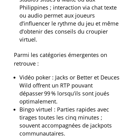
Philippines ; interaction via chat texte
ou audio permet aux joueurs
d’influencer le rythme du jeu et même
d’obtenir des conseils du croupier
virtuel.
Parmi les catégories émergentes on
retrouve :
Vidéo poker : Jacks or Better et Deuces
Wild offrent un RTP pouvant
dépasser 99 % lorsqu’ils sont joués
optimalement.
Bingo virtuel : Parties rapides avec
tirages toutes les cinq minutes ;
souvent accompagnées de jackpots
communautaires.