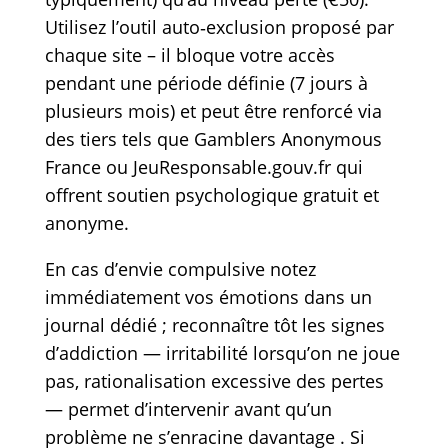
Utilisez l’outil auto‑exclusion proposé par
chaque site – il bloque votre accès
pendant une période définie (7 jours à
plusieurs mois) et peut être renforcé via
des tiers tels que Gamblers Anonymous
France ou JeuResponsable.gouv.fr qui
offrent soutien psychologique gratuit et
anonyme.
En cas d’envie compulsive notez
immédiatement vos émotions dans un
journal dédié ; reconnaître tôt les signes
d’addiction — irritabilité lorsqu’on ne joue
pas, rationalisation excessive des pertes
— permet d’intervenir avant qu’un
problème ne s’enracine davantage . Si