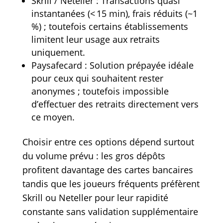
Skrill / Neteller : Transactions quasi
instantanées (< 15 min), frais réduits (~1
%) ; toutefois certains établissements
limitent leur usage aux retraits
uniquement.
Paysafecard : Solution prépayée idéale
pour ceux qui souhaitent rester
anonymes ; toutefois impossible
d’effectuer des retraits directement vers
ce moyen.
Choisir entre ces options dépend surtout
du volume prévu : les gros dépôts
profitent davantage des cartes bancaires
tandis que les joueurs fréquents préfèrent
Skrill ou Neteller pour leur rapidité
constante sans validation supplémentaire