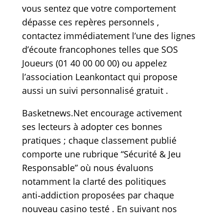
vous sentez que votre comportement
dépasse ces repères personnels ,
contactez immédiatement l’une des lignes
d’écoute francophones telles que SOS
Joueurs (01 40 00 00 00) ou appelez
l’association Leankontact qui propose
aussi un suivi personnalisé gratuit .
Basketnews.Net encourage activement
ses lecteurs à adopter ces bonnes
pratiques ; chaque classement publié
comporte une rubrique “Sécurité & Jeu
Responsable” où nous évaluons
notamment la clarté des politiques
anti‑addiction proposées par chaque
nouveau casino testé . En suivant nos