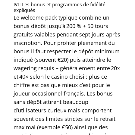
IV️⃣ Les bonus et programmes de fidélité
expliqués
Le welcome pack typique combine un
bonus dépôt jusqu’à 200 % + 50 tours
gratuits valables pendant sept jours après
inscription. Pour profiter pleinement du
bonus il faut respecter le dépôt minimum
indiqué (souvent €20) puis atteindre le
wagering requis – généralement entre 20×
et 40× selon le casino choisi ; plus ce
chiffre est basique mieux c’est pour le
joueur occasionnel français. Les bonus
sans dépôt attirent beaucoup
d’utilisateurs curieux mais comportent
souvent des limites strictes sur le retrait
maximal (exemple €50) ainsi que des