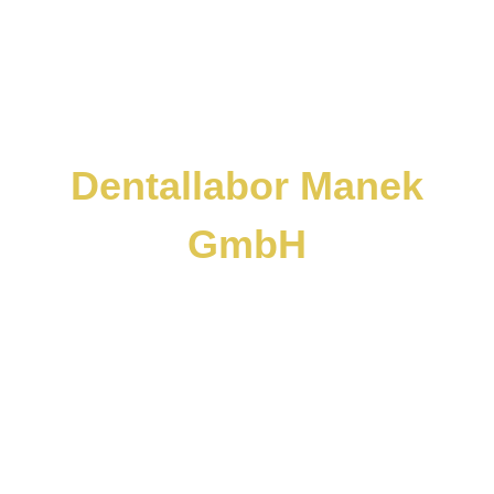
Dentallabor Manek
GmbH