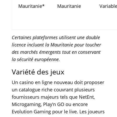
Mauritanie*
Mauritanie
Variabl
Certaines plateformes utilisent une double
licence incluant la Mauritanie pour toucher
des marchés émergents tout en conservant
la sécurité européenne.
Variété des jeux
Un casino en ligne nouveau doit proposer
un catalogue riche couvrant plusieurs
fournisseurs majeurs tels que NetEnt,
Microgaming, Play’n GO ou encore
Evolution Gaming pour le live. Les joueurs