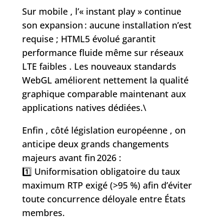
Sur mobile , l’« instant play » continue
son expansion : aucune installation n’est
requise ; HTML5 évolué garantit
performance fluide même sur réseaux
LTE faibles . Les nouveaux standards
WebGL améliorent nettement la qualité
graphique comparable maintenant aux
applications natives dédiées.\
Enfin , côté législation européenne , on
anticipe deux grands changements
majeurs avant fin 2026 :
1️⃣ Uniformisation obligatoire du taux
maximum RTP exigé (>95 %) afin d’éviter
toute concurrence déloyale entre États
membres.