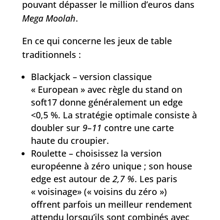
pouvant dépasser le million d’euros dans
Mega Moolah
.
En ce qui concerne les jeux de table
traditionnels :
Blackjack – version classique
« European » avec règle du stand on
soft17 donne généralement un edge
<0,5 %. La stratégie optimale consiste à
doubler sur
9–11
contre une carte
haute du croupier.
Roulette – choisissez la version
européenne à zéro unique ; son house
edge est autour de
2,7 %
. Les paris
« voisinage» (« voisins du zéro »)
offrent parfois un meilleur rendement
attendu lorsqu’ils sont combinés avec