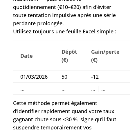
quotidiennement (€10–€20) afin d’éviter
toute tentation impulsive après une série
perdante prolongée.
Utilisez toujours une feuille Excel simple :
Dépôt
Gain/perte
Date
(€)
(€)
01/03/2026
50
-12
…
…
… │ …
Cette méthode permet également
d’identifier rapidement quand votre taux
gagnant chute sous <30 %, signe qu’il faut
suspendre temporairement vos