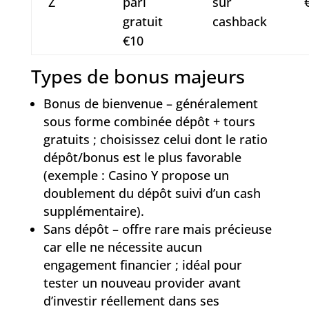
Z
pari
sur
gratuit
cashback
€10
Types de bonus majeurs
Bonus de bienvenue – généralement
sous forme combinée dépôt + tours
gratuits ; choisissez celui dont le ratio
dépôt/bonus est le plus favorable
(exemple : Casino Y propose un
doublement du dépôt suivi d’un cash
supplémentaire).
Sans dépôt – offre rare mais précieuse
car elle ne nécessite aucun
engagement financier ; idéal pour
tester un nouveau provider avant
d’investir réellement dans ses