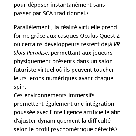
pour déposer instantanément sans
passer par SCA traditionnel.\
Parallèlement , la réalité virtuelle prend
forme grâce aux casques Oculus Quest 2
où certains développeurs testent déjà
VR
Slots Paradise
, permettant aux joueurs
physiquement présents dans un salon
futuriste virtuel où ils peuvent toucher
leurs jetons numériques avant chaque
spin.
Ces environnements immersifs
promettent également une intégration
poussée avec l’intelligence artificielle afin
d’ajuster dynamiquement la difficulté
selon le profil psychométrique détecté.\