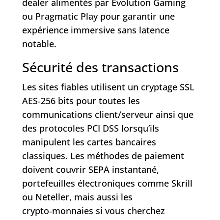
dealer alimentés par Evolution Gaming
ou Pragmatic Play pour garantir une
expérience immersive sans latence
notable.
Sécurité des transactions
Les sites fiables utilisent un cryptage SSL
AES‑256 bits pour toutes les
communications client/serveur ainsi que
des protocoles PCI DSS lorsqu’ils
manipulent les cartes bancaires
classiques. Les méthodes de paiement
doivent couvrir SEPA instantané,
portefeuilles électroniques comme Skrill
ou Neteller, mais aussi les
crypto‑monnaies si vous cherchez