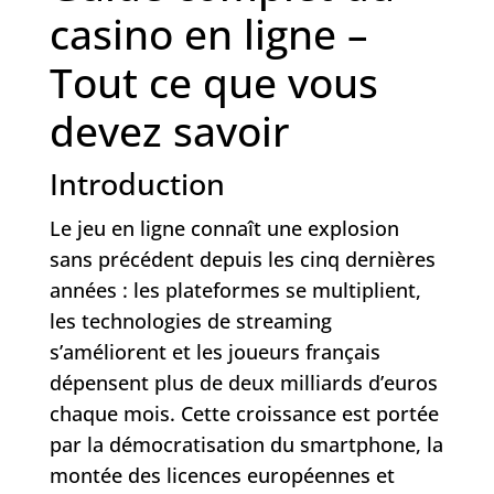
casino en ligne –
Tout ce que vous
devez savoir
Introduction
Le jeu en ligne connaît une explosion
sans précédent depuis les cinq dernières
années : les plateformes se multiplient,
les technologies de streaming
s’améliorent et les joueurs français
dépensent plus de deux milliards d’euros
chaque mois. Cette croissance est portée
par la démocratisation du smartphone, la
montée des licences européennes et