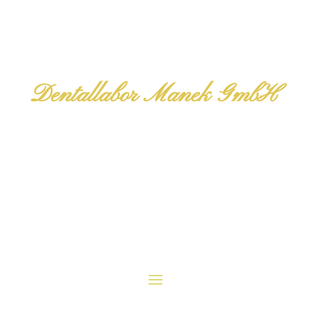
Dentallabor Manek GmbH