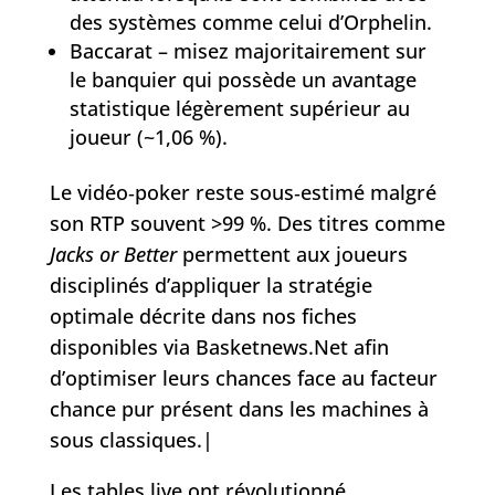
des systèmes comme celui d’Orphelin.
Baccarat – misez majoritairement sur
le banquier qui possède un avantage
statistique légèrement supérieur au
joueur (~1,06 %).
Le vidéo‑poker reste sous‑estimé malgré
son RTP souvent >99 %. Des titres comme
Jacks or Better
permettent aux joueurs
disciplinés d’appliquer la stratégie
optimale décrite dans nos fiches
disponibles via Basketnews.Net afin
d’optimiser leurs chances face au facteur
chance pur présent dans les machines à
sous classiques.|
Les tables live ont révolutionné