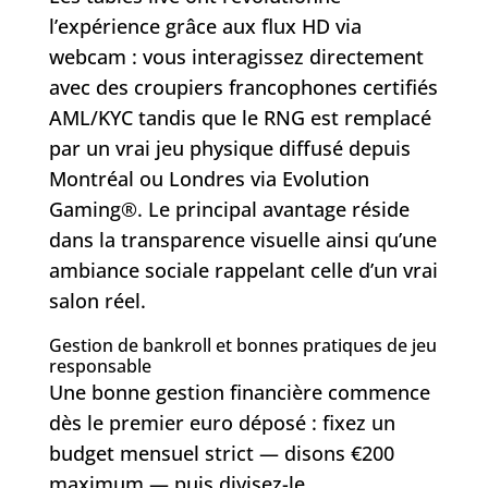
l’expérience grâce aux flux HD via
webcam : vous interagissez directement
avec des croupiers francophones certifiés
AML/KYC tandis que le RNG est remplacé
par un vrai jeu physique diffusé depuis
Montréal ou Londres via Evolution
Gaming®. Le principal avantage réside
dans la transparence visuelle ainsi qu’une
ambiance sociale rappelant celle d’un vrai
salon réel.
Gestion de bankroll et bonnes pratiques de jeu
responsable
Une bonne gestion financière commence
dès le premier euro déposé : fixez un
budget mensuel strict — disons €200
maximum — puis divisez-le