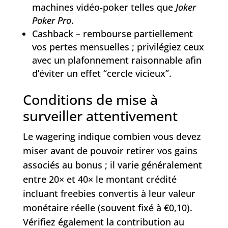
machines vidéo‑poker telles que
Joker
Poker Pro
.
Cashback – rembourse partiellement
vos pertes mensuelles ; privilégiez ceux
avec un plafonnement raisonnable afin
d’éviter un effet “cercle vicieux”.
Conditions de mise à
surveiller attentivement
Le wagering indique combien vous devez
miser avant de pouvoir retirer vos gains
associés au bonus ; il varie généralement
entre 20× et 40× le montant crédité
incluant freebies convertis à leur valeur
monétaire réelle (souvent fixé à €0,10).
Vérifiez également la contribution au