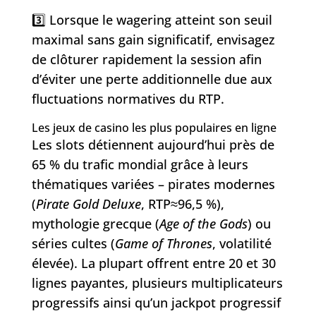
3️⃣ Lorsque le wagering atteint son seuil
maximal sans gain significatif, envisagez
de clôturer rapidement la session afin
d’éviter une perte additionnelle due aux
fluctuations normatives du RTP.
Les jeux de casino les plus populaires en ligne
Les slots détiennent aujourd’hui près de
65 % du trafic mondial grâce à leurs
thématiques variées – pirates modernes
(
Pirate Gold Deluxe
, RTP≈96,5 %),
mythologie grecque (
Age of the Gods
) ou
séries cultes (
Game of Thrones
, volatilité
élevée). La plupart offrent entre 20 et 30
lignes payantes, plusieurs multiplicateurs
progressifs ainsi qu’un jackpot progressif