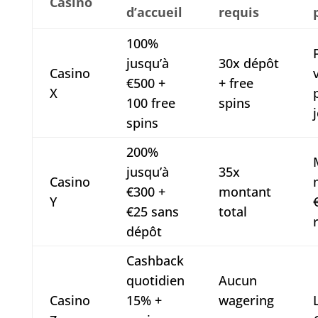
Casino
d’accueil
requis
100%
jusqu’à
30x dépôt
Casino
€500 +
+ free
X
100 free
spins
spins
200%
jusqu’à
35x
Casino
€300 +
montant
Y
€25 sans
total
dépôt
Cashback
quotidien
Aucun
Casino
15% +
wagering