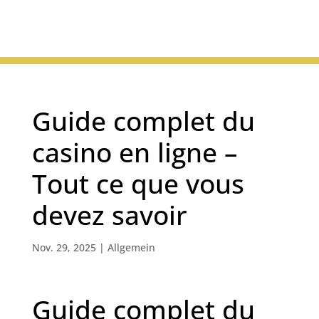
Guide complet du
casino en ligne –
Tout ce que vous
devez savoir
Nov. 29, 2025
|
Allgemein
Guide complet du