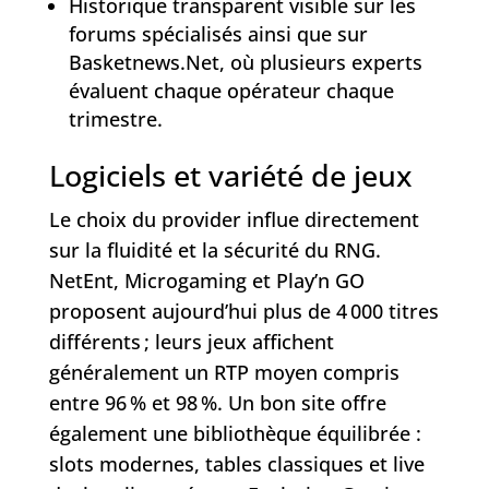
Historique transparent visible sur les
forums spécialisés ainsi que sur
Basketnews.Net, où plusieurs experts
évaluent chaque opérateur chaque
trimestre.
Logiciels et variété de jeux
Le choix du provider influe directement
sur la fluidité et la sécurité du RNG.
NetEnt, Microgaming et Play’n GO
proposent aujourd’hui plus de 4 000 titres
différents ; leurs jeux affichent
généralement un RTP moyen compris
entre 96 % et 98 %. Un bon site offre
également une bibliothèque équilibrée :
slots modernes, tables classiques et live