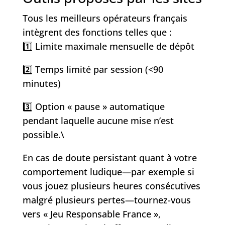
Tous les meilleurs opérateurs français
intègrent des fonctions telles que :
1️⃣ Limite maximale mensuelle de dépôt
2️⃣ Temps limité par session (<90
minutes)
3️⃣ Option « pause » automatique
pendant laquelle aucune mise n’est
possible.\
En cas de doute persistant quant à votre
comportement ludique—par exemple si
vous jouez plusieurs heures consécutives
malgré plusieurs pertes—tournez-vous
vers « Jeu Responsable France »,