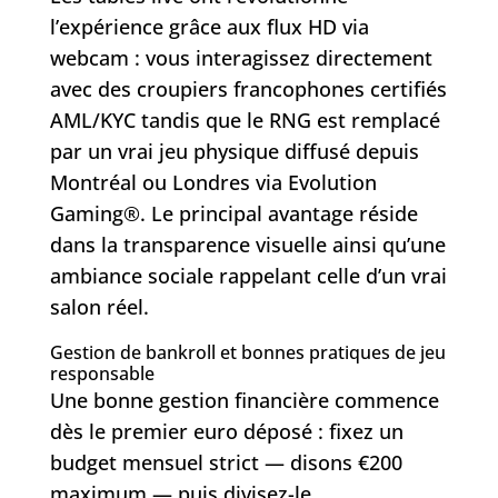
l’expérience grâce aux flux HD via
webcam : vous interagissez directement
avec des croupiers francophones certifiés
AML/KYC tandis que le RNG est remplacé
par un vrai jeu physique diffusé depuis
Montréal ou Londres via Evolution
Gaming®. Le principal avantage réside
dans la transparence visuelle ainsi qu’une
ambiance sociale rappelant celle d’un vrai
salon réel.
Gestion de bankroll et bonnes pratiques de jeu
responsable
Une bonne gestion financière commence
dès le premier euro déposé : fixez un
budget mensuel strict — disons €200
maximum — puis divisez-le