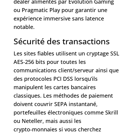
dealer alimentés par Evolution Gaming
ou Pragmatic Play pour garantir une
expérience immersive sans latence
notable.
Sécurité des transactions
Les sites fiables utilisent un cryptage SSL
AES‑256 bits pour toutes les
communications client/serveur ainsi que
des protocoles PCI DSS lorsqu’ils
manipulent les cartes bancaires
classiques. Les méthodes de paiement
doivent couvrir SEPA instantané,
portefeuilles électroniques comme Skrill
ou Neteller, mais aussi les
crypto‑monnaies si vous cherchez