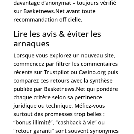
davantage d’anonymat – toujours vérifié
sur Basketnews.Net avant toute
recommandation officielle.
Lire les avis & éviter les
arnaques
Lorsque vous explorez un nouveau site,
commencez par filtrer les commentaires
récents sur Trustpilot ou Casino.org puis
comparez ces retours avec la synthèse
publiée par Basketnews.Net qui pondère
chaque critère selon sa pertinence
juridique ou technique. Méfiez‑vous
surtout des promesses trop belles :
“bonus illimité”, “cashback à vie” ou
“retour garanti” sont souvent synonymes