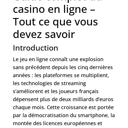
casino en ligne –
Tout ce que vous
devez savoir
Introduction
Le jeu en ligne connaît une explosion
sans précédent depuis les cinq dernières
années : les plateformes se multiplient,
les technologies de streaming
s’améliorent et les joueurs français
dépensent plus de deux milliards d’euros
chaque mois. Cette croissance est portée
par la démocratisation du smartphone, la
montée des licences européennes et