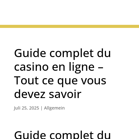
Guide complet du
casino en ligne –
Tout ce que vous
devez savoir
Juli 25, 2025
|
Allgemein
Guide complet du