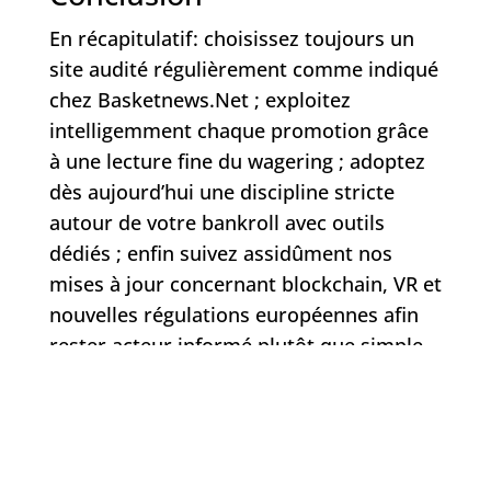
En récapitulatif : choisissez toujours un
site audité régulièrement comme indiqué
chez Basketnews.Net ; exploitez
intelligemment chaque promotion grâce
à une lecture fine du wagering ; adoptez
dès aujourd’hui une discipline stricte
autour de votre bankroll avec outils
dédiés ; enfin suivez assidûment nos
mises à jour concernant blockchain, VR et
nouvelles régulations européennes afin
rester acteur informé plutôt que simple
spectateur.​ Consultez régulièrement
Basketnews.Net pour accéder aux
derniers classements actualisés、
analyses approfondies、et conseils