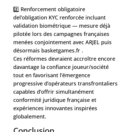
2️⃣ Renforcement obligatoire
del’obligation KYC renforcée incluant
validation biométrique — mesure déjà
pilotée lors des campagnes françaises
menées conjointement avec ARJEL puis
désormais basketgames.fr .
Ces réformes devraient accroître encore
davantage la confiance joueur/société
tout en favorisant l’émergence
progressive d’opérateurs transfrontaliers
capables d’offrir simultanément
conformité juridique française et
expériences innovantes inspirées
globalement.
Conclusion