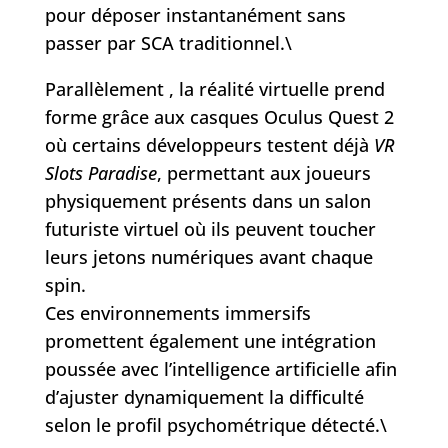
pour déposer instantanément sans
passer par SCA traditionnel.\
Parallèlement , la réalité virtuelle prend
forme grâce aux casques Oculus Quest 2
où certains développeurs testent déjà
VR
Slots Paradise
, permettant aux joueurs
physiquement présents dans un salon
futuriste virtuel où ils peuvent toucher
leurs jetons numériques avant chaque
spin.
Ces environnements immersifs
promettent également une intégration
poussée avec l’intelligence artificielle afin
d’ajuster dynamiquement la difficulté
selon le profil psychométrique détecté.\