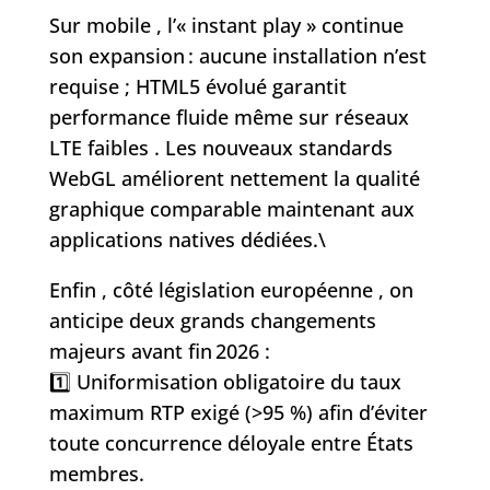
Sur mobile , l’« instant play » continue
son expansion : aucune installation n’est
requise ; HTML5 évolué garantit
performance fluide même sur réseaux
LTE faibles . Les nouveaux standards
WebGL améliorent nettement la qualité
graphique comparable maintenant aux
applications natives dédiées.\
Enfin , côté législation européenne , on
anticipe deux grands changements
majeurs avant fin 2026 :
1️⃣ Uniformisation obligatoire du taux
maximum RTP exigé (>95 %) afin d’éviter
toute concurrence déloyale entre États
membres.