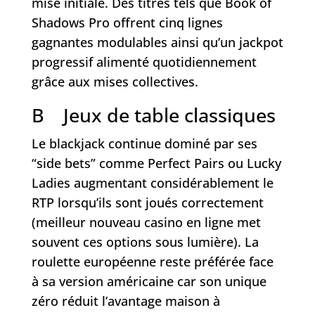
mise initiale. Des titres tels que Book of
Shadows Pro offrent cinq lignes
gagnantes modulables ainsi qu’un jackpot
progressif alimenté quotidiennement
grâce aux mises collectives.
B Jeux de table classiques
Le blackjack continue dominé par ses
“side bets” comme Perfect Pairs ou Lucky
Ladies augmentant considérablement le
RTP lorsqu’ils sont joués correctement
(meilleur nouveau casino en ligne met
souvent ces options sous lumière). La
roulette européenne reste préférée face
à sa version américaine car son unique
zéro réduit l’avantage maison à