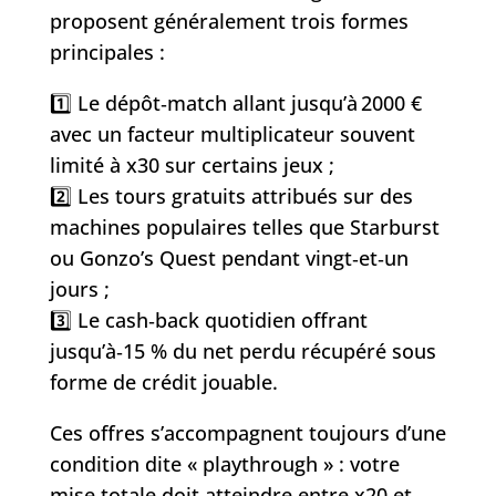
proposent généralement trois formes
principales :
1️⃣ Le dépôt‑match allant jusqu’à 2000 €
avec un facteur multiplicateur souvent
limité à x30 sur certains jeux ;
2️⃣ Les tours gratuits attribués sur des
machines populaires telles que Starburst
ou Gonzo’s Quest pendant vingt‑et‑un
jours ;
3️⃣ Le cash‑back quotidien offrant
jusqu’à‑15 % du net perdu récupéré sous
forme de crédit jouable.
Ces offres s’accompagnent toujours d’une
condition dite « playthrough » : votre
mise totale doit atteindre entre x20 et