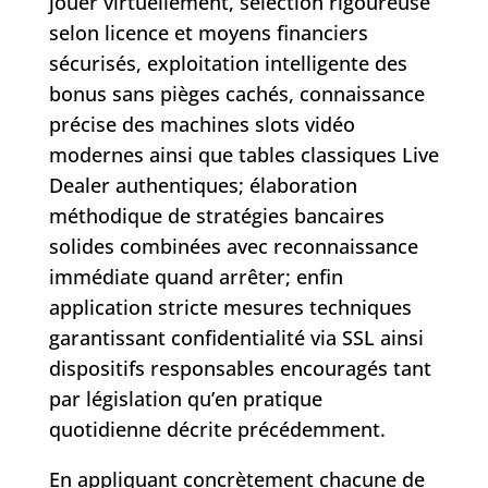
jouer virtuellement, sélection rigoureuse
selon licence et moyens financiers
sécurisés, exploitation intelligente des
bonus sans pièges cachés, connaissance
précise des machines slots vidéo
modernes ainsi que tables classiques Live
Dealer authentiques; élaboration
méthodique de stratégies bancaires
solides combinées avec reconnaissance
immédiate quand arrêter; enfin
application stricte mesures techniques
garantissant confidentialité via SSL ainsi
dispositifs responsables encouragés tant
par législation qu’en pratique
quotidienne décrite précédemment.
En appliquant concrètement chacune de