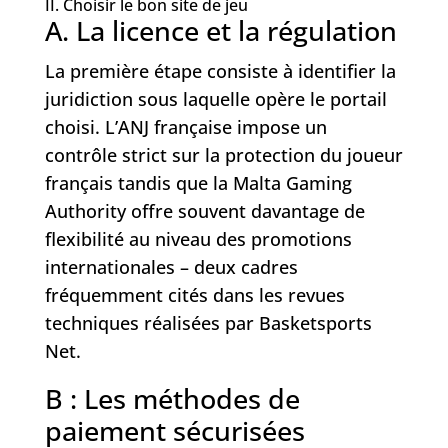
II. Choisir le bon site de jeu
A. La licence et la régulation
La première étape consiste à identifier la
juridiction sous laquelle opère le portail
choisi. L’ANJ française impose un
contrôle strict sur la protection du joueur
français tandis que la Malta Gaming
Authority offre souvent davantage de
flexibilité au niveau des promotions
internationales – deux cadres
fréquemment cités dans les revues
techniques réalisées par Basketsports
Net.
B : Les méthodes de
paiement sécurisées