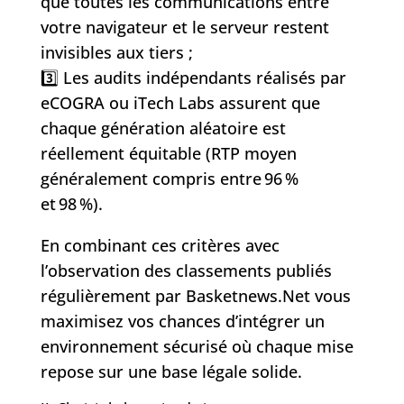
que toutes les communications entre
votre navigateur et le serveur restent
invisibles aux tiers ;
3️⃣ Les audits indépendants réalisés par
eCOGRA ou iTech Labs assurent que
chaque génération aléatoire est
réellement équitable (RTP moyen
généralement compris entre 96 %
et 98 %).
En combinant ces critères avec
l’observation des classements publiés
régulièrement par Basketnews.Net vous
maximisez vos chances d’intégrer un
environnement sécurisé où chaque mise
repose sur une base légale solide.