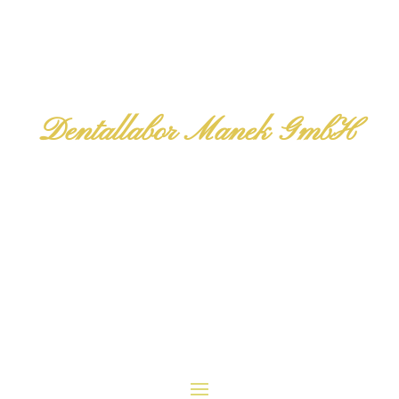
Dentallabor Manek GmbH