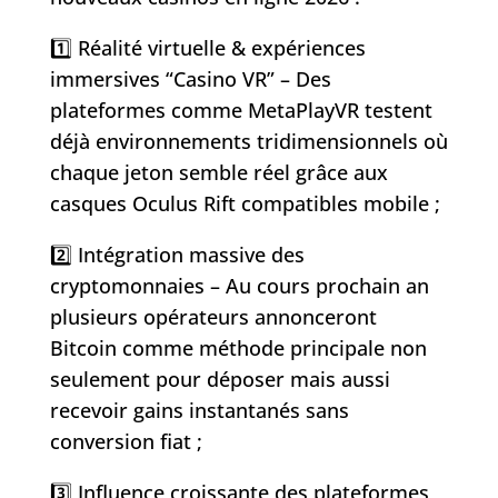
1️⃣ Réalité virtuelle & expériences
immersives “Casino VR” – Des
plateformes comme MetaPlayVR testent
déjà environnements tridimensionnels où
chaque jeton semble réel grâce aux
casques Oculus Rift compatibles mobile ;
2️⃣ Intégration massive des
cryptomonnaies – Au cours prochain an
plusieurs opérateurs annonceront
Bitcoin comme méthode principale non
seulement pour déposer mais aussi
recevoir gains instantanés sans
conversion fiat ;
3️⃣ Influence croissante des plateformes