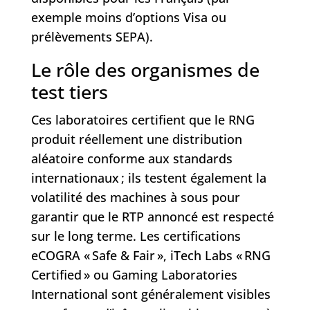
exemple moins d’options Visa ou
prélèvements SEPA).
Le rôle des organismes de
test tiers
Ces laboratoires certifient que le RNG
produit réellement une distribution
aléatoire conforme aux standards
internationaux ; ils testent également la
volatilité des machines à sous pour
garantir que le RTP annoncé est respecté
sur le long terme. Les certifications
eCOGRA « Safe & Fair », iTech Labs « RNG
Certified » ou Gaming Laboratories
International sont généralement visibles