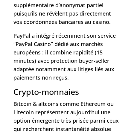
supplémentaire d’anonymat partiel
puisqu’ils ne révèlent pas directement
vos coordonnées bancaires au casino.
PayPal a intégré récemment son service
“PayPal Casino” dédié aux marchés
européens : il combine rapidité (15
minutes) avec protection buyer‑seller
adaptée notamment aux litiges liés aux
paiements non reçus.
Crypto‑monnaies
Bitcoin & altcoins comme Ethereum ou
Litecoin représentent aujourd’hui une
option émergente très prisée parmi ceux
qui recherchent instantanéité absolue