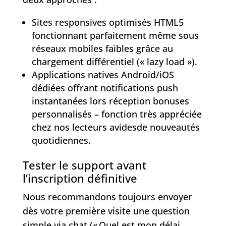
Sites responsives optimisés HTML5
fonctionnant parfaitement même sous
réseaux mobiles faibles grâce au
chargement différentiel (« lazy load »).
Applications natives Android/iOS
dédiées offrant notifications push
instantanées lors réception bonuses
personnalisés – fonction très appréciée
chez nos lecteurs avidesde nouveautés
quotidiennes.​
Tester le support avant
l’inscription définitive
Nous recommandons toujours envoyer
dès votre première visite une question
simple via chat (« Quel est mon délai