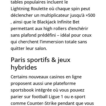
tables populaires incluent le
Lightning Roulette où chaque spin peut
déclencher un multiplicateur jusqu’à ×500
, ainsi que le Blackjack Infinite Bet
permettant aux high rollers d’enchérir
sans plafond prédéfini – idéal pour ceux
qui cherchent l’immersion totale sans
quitter leur salon.
Paris sportifs & jeux
hybrides
Certains nouveaux casinos en ligne
proposent aussi une plateforme
sportsbook intégrée où vous pouvez
parier sur football Ligue 1 ou e‑sport
comme Counter‑Strike pendant que vous