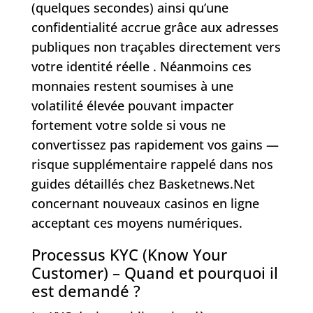
(quelques secondes) ainsi qu’une
confidentialité accrue grâce aux adresses
publiques non traçables directement vers
votre identité réelle . Néanmoins ces
monnaies restent soumises à une
volatilité élevée pouvant impacter
fortement votre solde si vous ne
convertissez pas rapidement vos gains —
risque supplémentaire rappelé dans nos
guides détaillés chez Basketnews.Net
concernant nouveaux casinos en ligne
acceptant ces moyens numériques.
Processus KYC (Know Your
Customer) – Quand et pourquoi il
est demandé ?