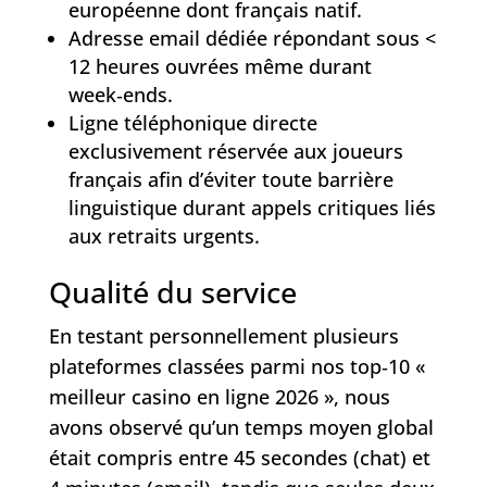
européenne dont français natif.
Adresse email dédiée répondant sous <​
12 heures ouvrées même durant
week‑ends.
Ligne téléphonique directe
exclusivement réservée aux joueurs
français afin d’éviter toute barrière
linguistique durant appels critiques liés
aux retraits urgents.
Qualité du service
En testant personnellement plusieurs
plateformes classées parmi nos top‑10 «
meilleur casino en ligne 2026 », nous
avons observé qu’un temps moyen global
était compris entre 45 secondes (chat) et