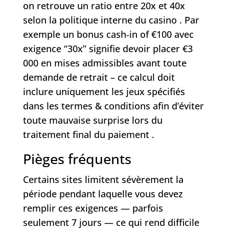
on retrouve un ratio entre 20x et 40x
selon la politique interne du casino . Par
exemple un bonus cash‑in of €100 avec
exigence “30x” signifie devoir placer €3
000 en mises admissibles avant toute
demande de retrait – ce calcul doit
inclure uniquement les jeux spécifiés
dans les termes & conditions afin d’éviter
toute mauvaise surprise lors du
traitement final du paiement .
Pièges fréquents
Certains sites limitent sévèrement la
période pendant laquelle vous devez
remplir ces exigences — parfois
seulement 7 jours — ce qui rend difficile