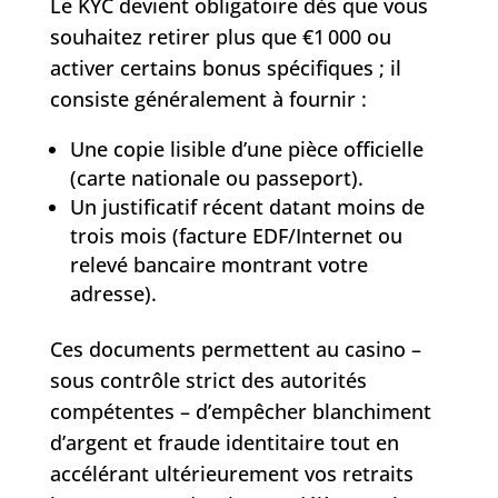
Le KYC devient obligatoire dès que vous
souhaitez retirer plus que €1 000 ou
activer certains bonus spécifiques ; il
consiste généralement à fournir :
Une copie lisible d’une pièce officielle
(carte nationale ou passeport).
Un justificatif récent datant moins de
trois mois (facture EDF/Internet ou
relevé bancaire montrant votre
adresse).
Ces documents permettent au casino –
sous contrôle strict des autorités
compétentes – d’empêcher blanchiment
d’argent et fraude identitaire tout en
accélérant ultérieurement vos retraits