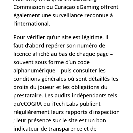
Commission ou Curaçao eGaming offrent
également une surveillance reconnue à
l’international.
Pour vérifier qu’un site est légitime, il
faut d’abord repérer son numéro de
licence affiché au bas de chaque page –
souvent sous forme d’un code
alphanumérique – puis consulter les
conditions générales où sont détaillés les
droits du joueur et les obligations du
prestataire. Les audits indépendants tels
qu’eCOGRA ou iTech Labs publient
régulièrement leurs rapports d’inspection
; leur présence sur le site est un bon
indicateur de transparence et de