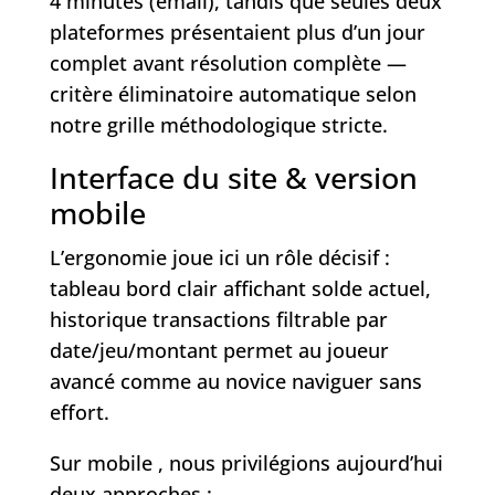
4 minutes (email), tandis que seules deux
plateformes présentaient plus d’un jour
complet avant résolution complète —
critère éliminatoire automatique selon
notre grille méthodologique stricte.
Interface du site & version
mobile
L’ergonomie joue ici un rôle décisif :
tableau bord clair affichant solde actuel,
historique transactions filtrable par
date/jeu/montant permet au joueur
avancé comme au novice naviguer sans
effort.
Sur mobile , nous privilégions aujourd’hui
deux approches :