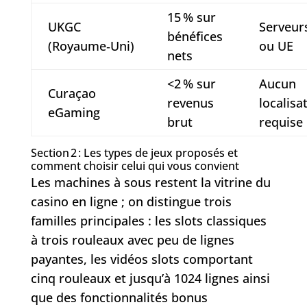
15 % sur
UKGC
Serveur
bénéfices
(Royaume‑Uni)
ou UE
nets
<2 % sur
Aucun
Curaçao
revenus
localisa
eGaming
brut
requise
Section 2 : Les types de jeux proposés et
comment choisir celui qui vous convient
Les machines à sous restent la vitrine du
casino en ligne ; on distingue trois
familles principales : les slots classiques
à trois rouleaux avec peu de lignes
payantes, les vidéos slots comportant
cinq rouleaux et jusqu’à 1024 lignes ainsi
que des fonctionnalités bonus