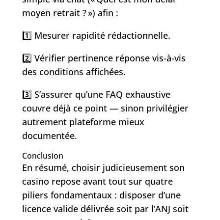
moyen retrait ? ») afin :
1️⃣ Mesurer rapidité rédactionnelle.
2️⃣ Vérifier pertinence réponse vis-à-vis
des conditions affichées.
3️⃣ S’assurer qu’une FAQ exhaustive
couvre déjà ce point — sinon privilégier
autrement plateforme mieux
documentée.
Conclusion
En résumé, choisir judicieusement son
casino repose avant tout sur quatre
piliers fondamentaux : disposer d’une
licence valide délivrée soit par l’ANJ soit