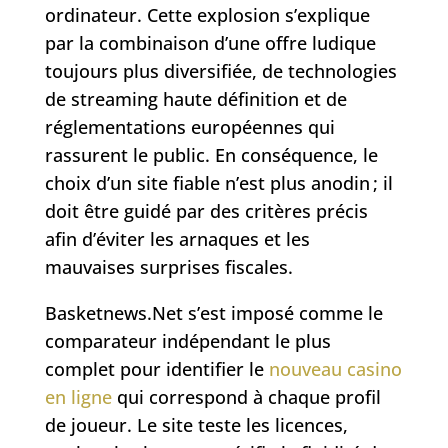
ordinateur. Cette explosion s’explique
par la combinaison d’une offre ludique
toujours plus diversifiée, de technologies
de streaming haute définition et de
réglementations européennes qui
rassurent le public. En conséquence, le
choix d’un site fiable n’est plus anodin ; il
doit être guidé par des critères précis
afin d’éviter les arnaques et les
mauvaises surprises fiscales.
Basketnews.Net s’est imposé comme le
comparateur indépendant le plus
complet pour identifier le
nouveau casino
en ligne
qui correspond à chaque profil
de joueur. Le site teste les licences,