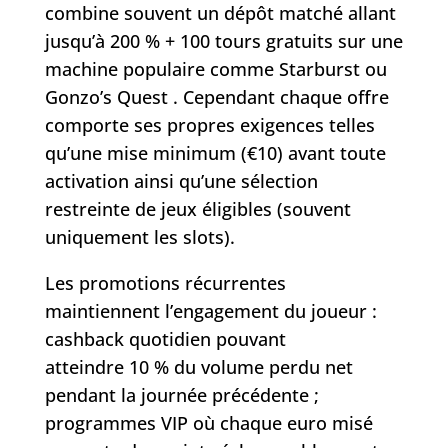
combine souvent un dépôt matché allant
jusqu’à 200 % + 100 tours gratuits sur une
machine populaire comme Starburst ou
Gonzo’s Quest . Cependant chaque offre
comporte ses propres exigences telles
qu’une mise minimum (€10) avant toute
activation ainsi qu’une sélection
restreinte de jeux éligibles (souvent
uniquement les slots).
Les promotions récurrentes
maintiennent l’engagement du joueur :
cashback quotidien pouvant
atteindre 10 % du volume perdu net
pendant la journée précédente ;
programmes VIP où chaque euro misé