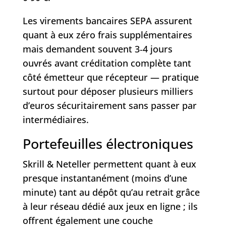
Les virements bancaires SEPA assurent
quant à eux zéro frais supplémentaires
mais demandent souvent 3‑4 jours
ouvrés avant créditation complète tant
côté émetteur que récepteur — pratique
surtout pour déposer plusieurs milliers
d’euros sécuritairement sans passer par
intermédiaires.
Portefeuilles électroniques
Skrill & Neteller permettent quant à eux
presque instantanément (moins d’une
minute) tant au dépôt qu’au retrait grâce
à leur réseau dédié aux jeux en ligne ; ils
offrent également une couche