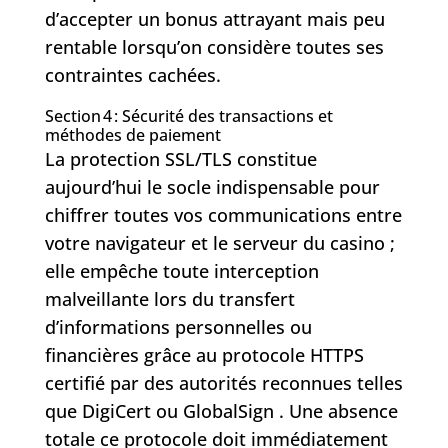
d’accepter un bonus attrayant mais peu
rentable lorsqu’on considère toutes ses
contraintes cachées.
Section 4 : Sécurité des transactions et
méthodes de paiement
La protection SSL/TLS constitue
aujourd’hui le socle indispensable pour
chiffrer toutes vos communications entre
votre navigateur et le serveur du casino ;
elle empêche toute interception
malveillante lors du transfert
d’informations personnelles ou
financières grâce au protocole HTTPS
certifié par des autorités reconnues telles
que DigiCert ou GlobalSign . Une absence
totale ce protocole doit immédiatement