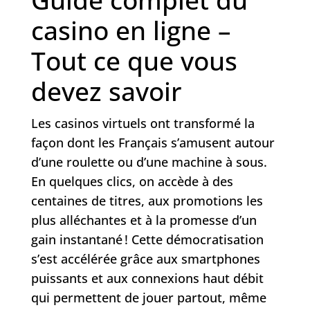
casino en ligne –
Tout ce que vous
devez savoir
Les casinos virtuels ont transformé la
façon dont les Français s’amusent autour
d’une roulette ou d’une machine à sous.
En quelques clics, on accède à des
centaines de titres, aux promotions les
plus alléchantes et à la promesse d’un
gain instantané ! Cette démocratisation
s’est accélérée grâce aux smartphones
puissants et aux connexions haut débit
qui permettent de jouer partout, même