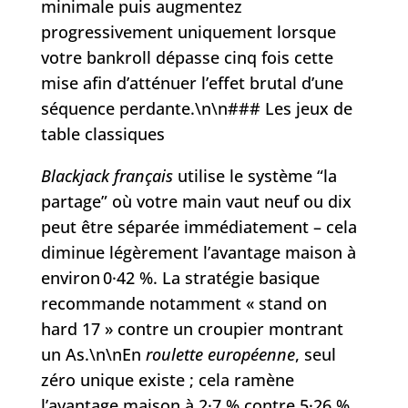
minimale puis augmentez
progressivement uniquement lorsque
votre bankroll dépasse cinq fois cette
mise afin d’atténuer l’effet brutal d’une
séquence perdante.\n\n### Les jeux de
table classiques
Blackjack français
utilise le système “la
partage” où votre main vaut neuf ou dix
peut être séparée immédiatement – cela
diminue légèrement l’avantage maison à
environ 0·42 %. La stratégie basique
recommande notamment « stand on
hard 17 » contre un croupier montrant
un As.\n\nEn
roulette européenne
, seul
zéro unique existe ; cela ramène
l’avantage maison à 2·7 % contre 5·26 %