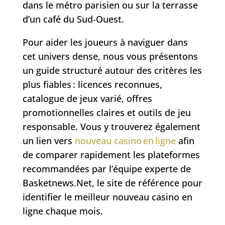
dans le métro parisien ou sur la terrasse
d’un café du Sud‑Ouest.
Pour aider les joueurs à naviguer dans
cet univers dense, nous vous présentons
un guide structuré autour des critères les
plus fiables : licences reconnues,
catalogue de jeux varié, offres
promotionnelles claires et outils de jeu
responsable. Vous y trouverez également
un lien vers
nouveau casino en ligne
afin
de comparer rapidement les plateformes
recommandées par l’équipe experte de
Basketnews.Net, le site de référence pour
identifier le meilleur nouveau casino en
ligne chaque mois.