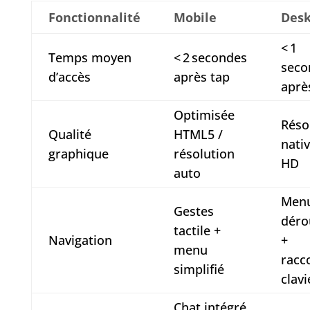
Fonctionnalité
Mobile
Des
< 1
Temps moyen
< 2 secondes
seco
d’accès
après tap
après
Optimisée
Réso
Qualité
HTML5 /
nativ
graphique
résolution
HD
auto
Men
Gestes
déro
tactile +
Navigation
+
menu
racc
simplifié
clavi
Chat intégré