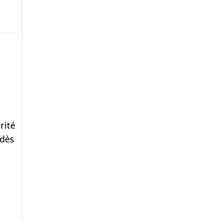
rité
 dès