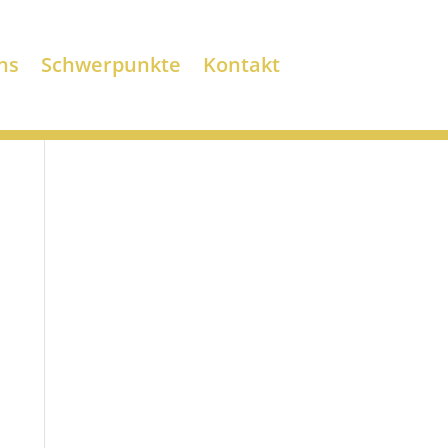
ns
Schwerpunkte
Kontakt