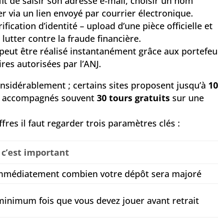
fit de saisir son adresse e‑mail, choisir un nom
er via un lien envoyé par courrier électronique.
ification d’identité – upload d’une pièce officielle et
 lutter contre la fraude financière.
 peut être réalisé instantanément grâce aux portefeui
res autorisées par l’ANJ.
nsidérablement ; certains sites proposent jusqu’à
1
, accompagnés souvent
30 tours gratuits
sur une
res il faut regarder trois paramètres clés :
 c’est important
immédiatement combien votre dépôt sera majoré
nimum fois que vous devez jouer avant retrait