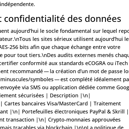
indépendente.
et confidentialité des données
uent aujourd’hui le socle fondamental sur lequel rep
teur.\nTous les sites sérieux utilisent aujourd’hui le
AES‑256 bits afin que chaque échange entre votre
ible pour tout tiers.\nDes audits externes menés chaq
certifier conformité aux standards eCOGRA ou iTech
ent recommandé — la création d’un mot de passe l
s/minuscules/symboles — est complété idéalement pa
s envoyée via SMS ou application dédiée comme Goog
iement sécurisées | Description |\n|
 bancaires Visa/MasterCard | Traitement
nt |\n| Portefeuilles électroniques PayPal & Skrill 
ant transaction |\n| Crypto‑monnaies approuvées
ais traçables via blockchain |\n\nLa politique de