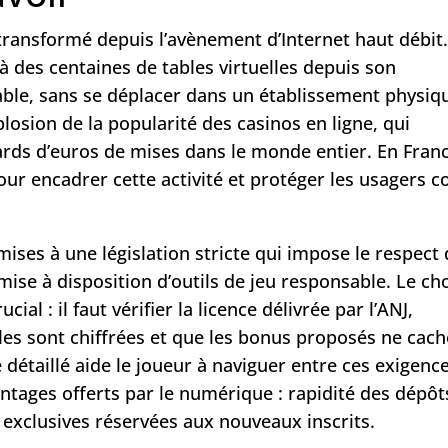
transformé depuis l’avènement d’Internet haut débit
à des centaines de tables virtuelles depuis son
ble, sans se déplacer dans un établissement physiq
plosion de la popularité des casinos en ligne, qui
ards d’euros de mises dans le monde entier. En Franc
our encadrer cette activité et protéger les usagers c
ises à une législation stricte qui impose le respect
 mise à disposition d’outils de jeu responsable. Le ch
ial : il faut vérifier la licence délivrée par l’ANJ,
les sont chiffrées et que les bonus proposés ne cac
 détaillé aide le joueur à naviguer entre ces exigenc
ntages offerts par le numérique : rapidité des dépôt
s exclusives réservées aux nouveaux inscrits.