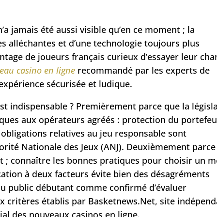
a jamais été aussi visible qu’en ce moment ; la
s alléchantes et d’une technologie toujours plus
ntage de joueurs français curieux d’essayer leur cha
eau casino en ligne
recommandé par les experts de
expérience sécurisée et ludique.
st indispensable ? Premièrement parce que la législ
ques aux opérateurs agréés : protection du portefeui
 obligations relatives au jeu responsable sont
torité Nationale des Jeux (ANJ). Deuxièmement parce
 ; connaître les bonnes pratiques pour choisir un m
ication à deux facteurs évite bien des désagréments
t au public débutant comme confirmé d’évaluer
x critères établis par Basketnews.Net, site indépen
ial des nouveaux casinos en ligne.