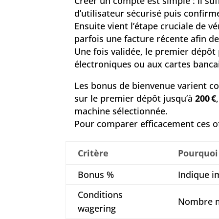
Créer un compte est simple : il suf
d’utilisateur sécurisé puis confirm
Ensuite vient l’étape cruciale de vér
parfois une facture récente afin de
Une fois validée, le premier dépôt
électroniques ou aux cartes bancai
Les bonus de bienvenue varient co
sur le premier dépôt jusqu’à
200 €
machine sélectionnée.
Pour comparer efficacement ces off
Critère
Pourquoi
Bonus %
Indique 
Conditions
Nombre mi
wagering