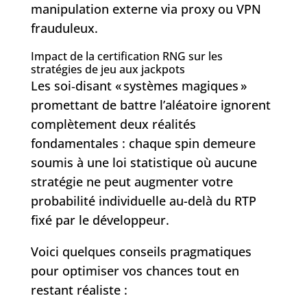
manipulation externe via proxy ou VPN
frauduleux.
Impact de la certification RNG sur les
stratégies de jeu aux jackpots
Les soi‑disant « systèmes magiques »
promettant de battre l’aléatoire ignorent
complètement deux réalités
fondamentales : chaque spin demeure
soumis à une loi statistique où aucune
stratégie ne peut augmenter votre
probabilité individuelle au-delà du RTP
fixé par le développeur.
Voici quelques conseils pragmatiques
pour optimiser vos chances tout en
restant réaliste :