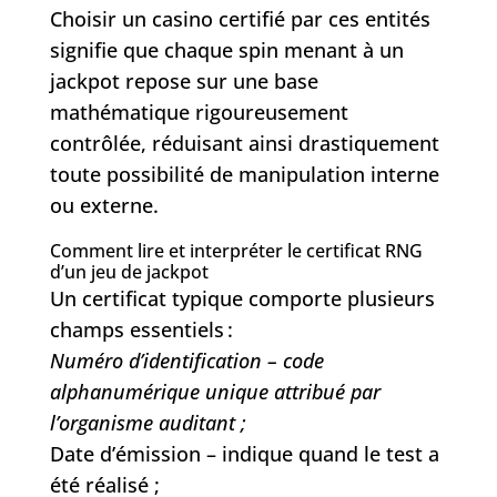
Choisir un casino certifié par ces entités
signifie que chaque spin menant à un
jackpot repose sur une base
mathématique rigoureusement
contrôlée, réduisant ainsi drastiquement
toute possibilité de manipulation interne
ou externe.
Comment lire et interpréter le certificat RNG
d’un jeu de jackpot
Un certificat typique comporte plusieurs
champs essentiels :
Numéro d’identification – code
alphanumérique unique attribué par
l’organisme auditant ;
Date d’émission – indique quand le test a
été réalisé ;