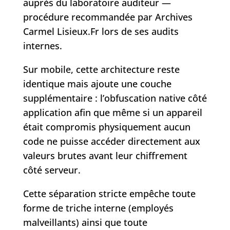
auprès du laboratoire auditeur —
procédure recommandée par Archives
Carmel Lisieux.Fr lors de ses audits
internes.
Sur mobile, cette architecture reste
identique mais ajoute une couche
supplémentaire : l’obfuscation native côté
application afin que même si un appareil
était compromis physiquement aucun
code ne puisse accéder directement aux
valeurs brutes avant leur chiffrement
côté serveur.
Cette séparation stricte empêche toute
forme de triche interne (employés
malveillants) ainsi que toute