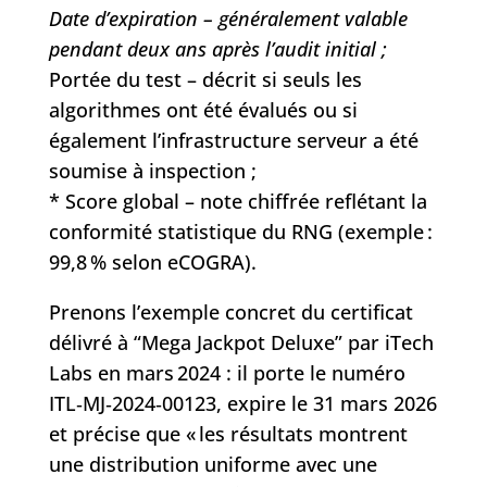
Date d’expiration – généralement valable
pendant deux ans après l’audit initial ;
Portée du test – décrit si seuls les
algorithmes ont été évalués ou si
également l’infrastructure serveur a été
soumise à inspection ;
* Score global – note chiffrée reflétant la
conformité statistique du RNG (exemple :
99,8 % selon eCOGRA).
Prenons l’exemple concret du certificat
délivré à “Mega Jackpot Deluxe” par iTech
Labs en mars 2024 : il porte le numéro
ITL‑MJ‑2024‑00123, expire le 31 mars 2026
et précise que « les résultats montrent
une distribution uniforme avec une