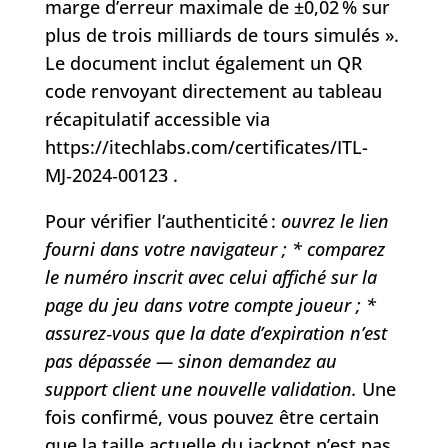
marge d’erreur maximale de ±0,02 % sur
plus de trois milliards de tours simulés ».
Le document inclut également un QR
code renvoyant directement au tableau
récapitulatif accessible via
https://itechlabs.com/certificates/ITL-
MJ‑2024‑00123 .
Pour vérifier l’authenticité :
ouvrez le lien
fourni dans votre navigateur ; * comparez
le numéro inscrit avec celui affiché sur la
page du jeu dans votre compte joueur ; *
assurez‑vous que la date d’expiration n’est
pas dépassée — sinon demandez au
support client une nouvelle validation.
Une
fois confirmé, vous pouvez être certain
que la taille actuelle du jackpot n’est pas