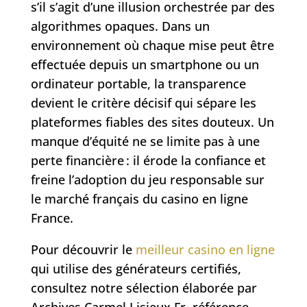
s’il s’agit d’une illusion orchestrée par des
algorithmes opaques. Dans un
environnement où chaque mise peut être
effectuée depuis un smartphone ou un
ordinateur portable, la transparence
devient le critère décisif qui sépare les
plateformes fiables des sites douteux. Un
manque d’équité ne se limite pas à une
perte financière : il érode la confiance et
freine l’adoption du jeu responsable sur
le marché français du casino en ligne
France.
Pour découvrir le
meilleur casino en ligne
qui utilise des générateurs certifiés,
consultez notre sélection élaborée par
Archives Carmel Lisieux.Fr, référence