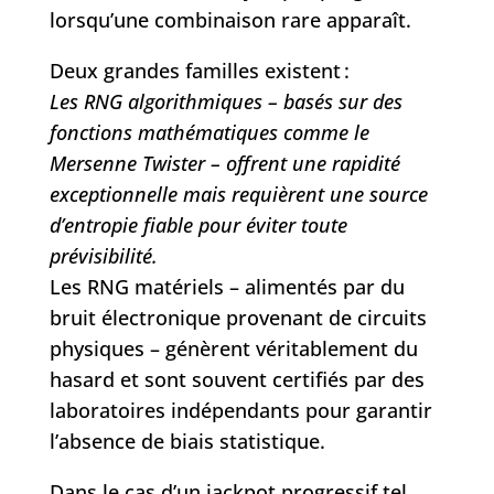
lorsqu’une combinaison rare apparaît.
Deux grandes familles existent :
Les RNG algorithmiques – basés sur des
fonctions mathématiques comme le
Mersenne Twister – offrent une rapidité
exceptionnelle mais requièrent une source
d’entropie fiable pour éviter toute
prévisibilité.
Les RNG matériels – alimentés par du
bruit électronique provenant de circuits
physiques – génèrent véritablement du
hasard et sont souvent certifiés par des
laboratoires indépendants pour garantir
l’absence de biais statistique.
Dans le cas d’un jackpot progressif tel