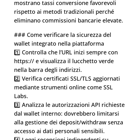
mostrano tassi conversione favorevoli
rispetto ai metodi tradizionali perché
eliminano commissioni bancarie elevate.
### Come verificare la sicurezza del
wallet integrato nella piattaforma
1️⃣ Controlla che l’URL inizi sempre con
https:// e visualizza il lucchetto verde
nella barra degli indirizzi.
2️⃣ Verifica certificati SSL/TLS aggiornati
mediante strumenti online come SSL
Labs.
3️⃣ Analizza le autorizzazioni API richieste
dal wallet interno: dovrebbero limitarsi
alla gestione dei deposit/withdraw senza
accesso ai dati personali sensibili.
4️⃣ Leggi recensioni indipendenti su