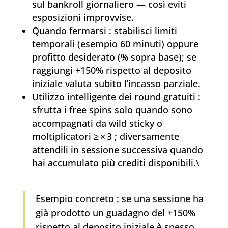
sul bankroll giornaliero — così eviti
esposizioni improvvise.
Quando fermarsi : stabilisci limiti
temporali (esempio 60 minuti) oppure
profitto desiderato (% sopra base); se
raggiungi +150% rispetto al deposito
iniziale valuta subito l’incasso parziale.
Utilizzo intelligente dei round gratuiti :
sfrutta i free spins solo quando sono
accompagnati da wild sticky o
moltiplicatori ≥ × 3 ; diversamente
attendili in sessione successiva quando
hai accumulato più crediti disponibili.\
Esempio concreto : se una sessione ha
già prodotto un guadagno del +150%
rispetto al deposito iniziale è spesso