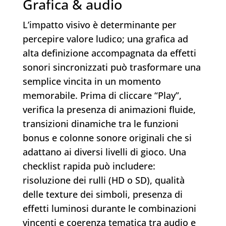
Grafica & audio
L’impatto visivo è determinante per
percepire valore ludico; una grafica ad
alta definizione accompagnata da effetti
sonori sincronizzati può trasformare una
semplice vincita in un momento
memorabile. Prima di cliccare “Play”,
verifica la presenza di animazioni fluide,
transizioni dinamiche tra le funzioni
bonus e colonne sonore originali che si
adattano ai diversi livelli di gioco. Una
checklist rapida può includere:
risoluzione dei rulli (HD o SD), qualità
delle texture dei simboli, presenza di
effetti luminosi durante le combinazioni
vincenti e coerenza tematica tra audio e