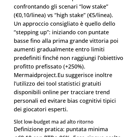
confrontando gli scenari “low stake”
(€0,10/linea) vs “high stake” (€5/linea).
Un approccio consigliato è quello dello
“stepping up”: iniziando con puntate
basse fino alla prima grande vittoria poi
aumenti gradualmente entro limiti
predefiniti finché non raggiungi l’obiettivo
profitto prefissato (+250%).
Mermaidproject.Eu suggerisce inoltre
l’utilizzo dei tool statistici gratuiti
disponibili online per tracciare trend
personali ed evitare bias cognitivi tipici
dei giocatori esperti.
Slot low‑budget ma ad alto ritorno
Definizione pratica: puntata minima