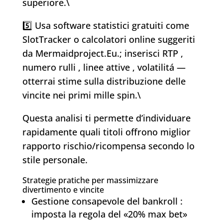
superiore.\
5️⃣ Usa software statistici gratuiti come
SlotTracker o calcolatori online suggeriti
da Mermaidproject.Eu.; inserisci RTP ,
numero rulli , linee attive , volatilitá —
otterrai stime sulla distribuzione delle
vincite nei primi mille spin.\
Questa analisi ti permette d’individuare
rapidamente quali titoli offrono miglior
rapporto rischio/ricompensa secondo lo
stile personale.
Strategie pratiche per massimizzare
divertimento e vincite
Gestione consapevole del bankroll :
imposta la regola del «20% max bet»