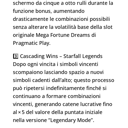
schermo da cinque a otto rulli durante la
funzione bonus, aumentando
drasticamente le combinazioni possibili
senza alterare la volatilità base della slot
originale Mega Fortune Dreams di
Pragmatic Play.
3️⃣ Cascading Wins – Starfall Legends
Dopo ogni vincita i simboli vincenti
scompaiono lasciando spazio a nuovi
simboli cadenti dall’alto; questo processo
può ripetersi indefinitamente finché si
continuano a formare combinazioni
vincenti, generando catene lucrative fino
al × 5 del valore della puntata iniziale
nella versione “Legendary Mode”.