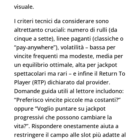
visuale.
I criteri tecnici da considerare sono
altrettanto cruciali: numero di rulli (da
cinque a sette), linee paganti (classiche o
“pay‑anywhere”), volatilità – bassa per
vincite frequenti ma modeste, media per
un equilibrio ottimale, alta per jackpot
spettacolari ma rari – e infine il Return To
Player (RTP) dichiarato dal provider.
Domande guida utili al lettore includono:
“Preferisco vincite piccole ma costanti?”
oppure “Voglio puntare su jackpot
progressivi che possono cambiare la
vita?”. Rispondere onestamente aiuta a
restringere il campo alle slot più adatte al