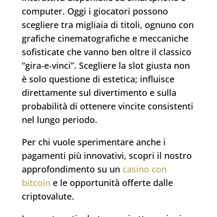
computer. Oggi i giocatori possono
scegliere tra migliaia di titoli, ognuno con
grafiche cinematografiche e meccaniche
sofisticate che vanno ben oltre il classico
“gira‑e‑vinci”. Scegliere la slot giusta non
è solo questione di estetica; influisce
direttamente sul divertimento e sulla
probabilità di ottenere vincite consistenti
nel lungo periodo.
Per chi vuole sperimentare anche i
pagamenti più innovativi, scopri il nostro
approfondimento su un
casino con
bitcoin
e le opportunità offerte dalle
criptovalute.