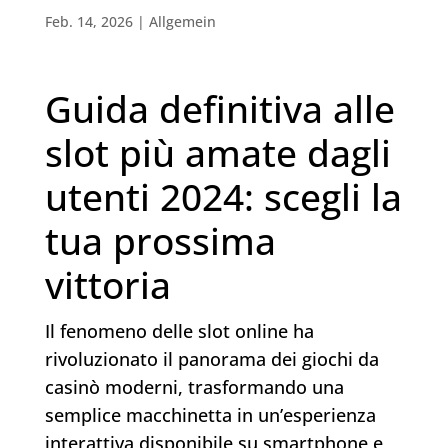
Feb. 14, 2026
|
Allgemein
Guida definitiva alle
slot più amate dagli
utenti 2024: scegli la
tua prossima
vittoria
Il fenomeno delle slot online ha
rivoluzionato il panorama dei giochi da
casinò moderni, trasformando una
semplice macchinetta in un’esperienza
interattiva disponibile su smartphone e