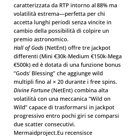
caratterizzata da RTP intorno al 88% ma
volatilità estrema—perfetta per chi
accetta lunghi periodi senza vincite in
cambio della possibilità di colpire un
premio astronomico.
Hall of Gods
(NetEnt) offre tre jack­pot
differenti (Mini €30k‑Medium €150k‑Mega
€500k) ed è dotata di una funzione bonus
“Gods‘ Blessing” che aggiunge wild
multipli fino al × 20 durante i free spins.
Divine Fortune
(NetEnt) combina alta
volatilità con una meccanica “Wild on
Wild” capace di trasformarsi in jackpot
progressivo entro pochi giri se comparsi
due scatter consecutivi.
Mermaidproject.Eu recensisce