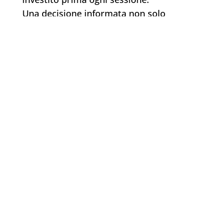
Una decisione informata non solo
aumenta divertimento ma può tradursesi
in vantaggi economici concreti quando
applichiamo strategie basate sui dati
presentati sopra.
Sperimenta alcune delle soluzioni
suggerite sul tuo sito preferito oppure
visita Mermaidproject.Eu​per confrontare
ulteriormente performance e offerte
aggiornate—il futuro delle slots ti
aspetta!