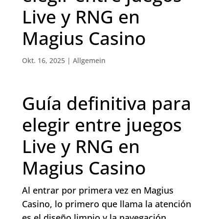
Live y RNG en
Magius Casino
Okt. 16, 2025
|
Allgemein
Guía definitiva para
elegir entre juegos
Live y RNG en
Magius Casino
Al entrar por primera vez en Magius
Casino, lo primero que llama la atención
es el diseño limpio y la navegación