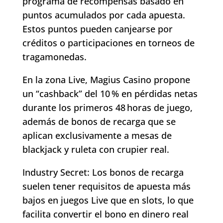
programa de recompensas basado en
puntos acumulados por cada apuesta.
Estos puntos pueden canjearse por
créditos o participaciones en torneos de
tragamonedas.
En la zona Live, Magius Casino propone
un “cashback” del 10 % en pérdidas netas
durante los primeros 48 horas de juego,
además de bonos de recarga que se
aplican exclusivamente a mesas de
blackjack y ruleta con crupier real.
Industry Secret: Los bonos de recarga
suelen tener requisitos de apuesta más
bajos en juegos Live que en slots, lo que
facilita convertir el bono en dinero real