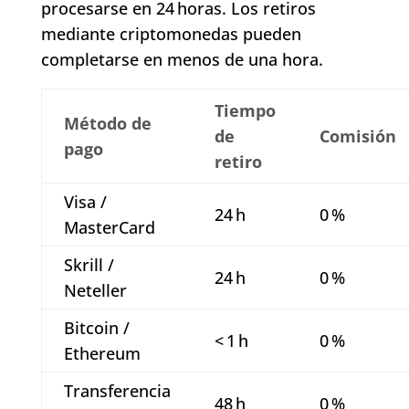
procesarse en 24 horas. Los retiros
mediante criptomonedas pueden
completarse en menos de una hora.
Tiempo
Método de
de
Comisión
pago
retiro
Visa /
24 h
0 %
MasterCard
Skrill /
24 h
0 %
Neteller
Bitcoin /
< 1 h
0 %
Ethereum
Transferencia
48 h
0 %