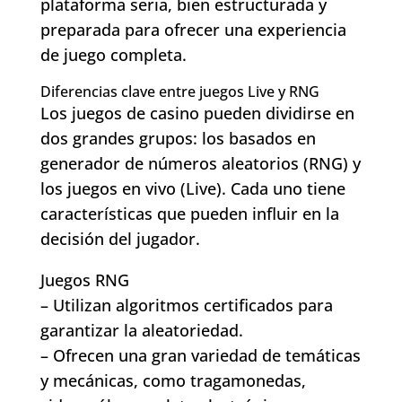
plataforma seria, bien estructurada y
preparada para ofrecer una experiencia
de juego completa.
Diferencias clave entre juegos Live y RNG
Los juegos de casino pueden dividirse en
dos grandes grupos: los basados en
generador de números aleatorios (RNG) y
los juegos en vivo (Live). Cada uno tiene
características que pueden influir en la
decisión del jugador.
Juegos RNG
– Utilizan algoritmos certificados para
garantizar la aleatoriedad.
– Ofrecen una gran variedad de temáticas
y mecánicas, como tragamonedas,