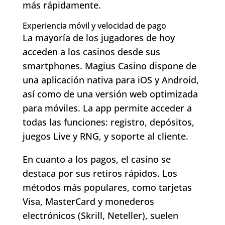
más rápidamente.
Experiencia móvil y velocidad de pago
La mayoría de los jugadores de hoy
acceden a los casinos desde sus
smartphones. Magius Casino dispone de
una aplicación nativa para iOS y Android,
así como de una versión web optimizada
para móviles. La app permite acceder a
todas las funciones: registro, depósitos,
juegos Live y RNG, y soporte al cliente.
En cuanto a los pagos, el casino se
destaca por sus retiros rápidos. Los
métodos más populares, como tarjetas
Visa, MasterCard y monederos
electrónicos (Skrill, Neteller), suelen