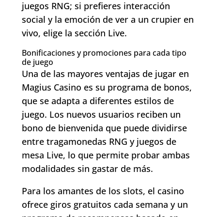
juegos RNG; si prefieres interacción
social y la emoción de ver a un crupier en
vivo, elige la sección Live.
Bonificaciones y promociones para cada tipo
de juego
Una de las mayores ventajas de jugar en
Magius Casino es su programa de bonos,
que se adapta a diferentes estilos de
juego. Los nuevos usuarios reciben un
bono de bienvenida que puede dividirse
entre tragamonedas RNG y juegos de
mesa Live, lo que permite probar ambas
modalidades sin gastar de más.
Para los amantes de los slots, el casino
ofrece giros gratuitos cada semana y un