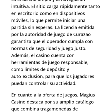
intuitiva. El sitio carga rápidamente tanto
en escritorio como en dispositivos
móviles, lo que permite iniciar una
partida sin esperas. La licencia emitida
por la autoridad de juego de Curazao
garantiza que el operador cumpla con
normas de seguridad y juego justo.
Además, el casino cuenta con
herramientas de juego responsable,
como límites de depósito y
auto‑exclusión, para que los jugadores
puedan controlar su actividad.
En cuanto a la oferta de juegos, Magius
Casino destaca por su amplio catálogo
que combina tragamonedas de